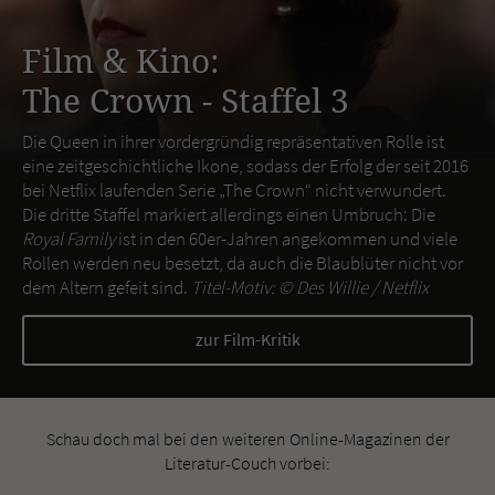
Film & Kino:
The Crown - Staffel 3
Die Queen in ihrer vordergründig repräsentativen Rolle ist
eine zeitgeschichtliche Ikone, sodass der Erfolg der seit 2016
bei Netflix laufenden Serie „The Crown“ nicht verwundert.
Die dritte Staffel markiert allerdings einen Umbruch: Die
Royal Family
ist in den 60er-Jahren angekommen und viele
Rollen werden neu besetzt, da auch die Blaublüter nicht vor
dem Altern gefeit sind.
Titel-Motiv: ©
Des Willie / Netflix
zur Film-Kritik
Schau doch mal bei den weiteren Online-Magazinen der
Literatur-Couch vorbei: