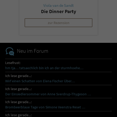
Viola van de Sandt
Die Dinner Party
zur Rezension
Neu im Forum
Lesefrust:
hm tja… tatsaechlich bin ich an der sturmhoehe…
Ich lese gerade...:
Wirf einen Schatten von Elena Fischer Über…
Ich lese gerade...:
Der Einsiedlersommer von Anne Sverdrup-Thygeson …
Ich lese gerade...:
Brombeerblaue Tage von Simone Veenstra Reset …
Ich lese gerade...: