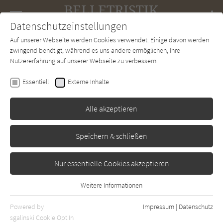
Navigation
Datenschutzeinstellungen
Couch
wechse
Auf unserer Webseite werden Cookies verwendet. Einige davon werden
Forum
Charts
Newsletter
SUCHE
zwingend benötigt, während es uns andere ermöglichen, Ihre
Nutzererfahrung auf unserer Webseite zu verbessern.
Romy Fölck
Essentiell
Externe Inhalte
Alle akzeptieren
Speichern & schließen
Nur essentielle Cookies akzeptieren
Weitere Informationen
Rezensionen von Romy Fölck
Essentiell
Essentielle Cookies werden für grundlegende Funktionen der
Powered by
Impressum
|
Datenschutz
Isabella Straub
Webseite benötigt. Dadurch ist gewährleistet, dass die Webseite
sgalinski Cookie Opt In
Südbalkon