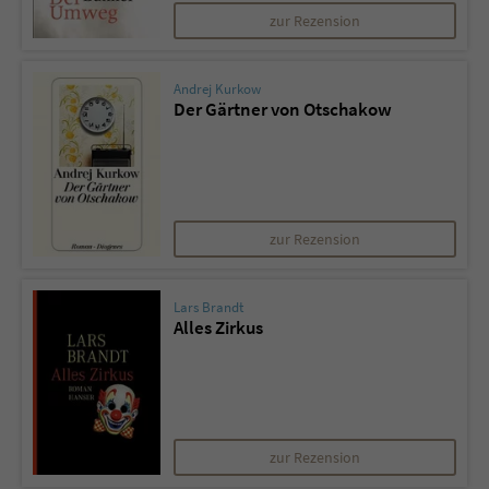
Sicherheitscode des Kontaktformulars zu
zur Rezension
überprüfen.
Andrej Kurkow
Der Gärtner von Otschakow
zur Rezension
Lars Brandt
Alles Zirkus
zur Rezension