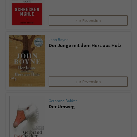
Name
tx_pwcomments_ahash
zur Rezension
Anbieter
Literatur-Couch Medien GmbH & Co. KG
John Boyne
Laufzeit
1 Jahr
Der Junge mit dem Herz aus Holz
Zweck
Cookie für Kommentare einzelner Buchtitel
Name
fe_typo_user
zur Rezension
Anbieter
Literatur-Couch Medien GmbH & Co. KG
Gerbrand Bakker
Laufzeit
Session
Der Umweg
Dieses Cookie gewährleistet die
Kommunikation der Webseite mit dem
Zweck
Benutzer. Es wird benötigt um z. B. den