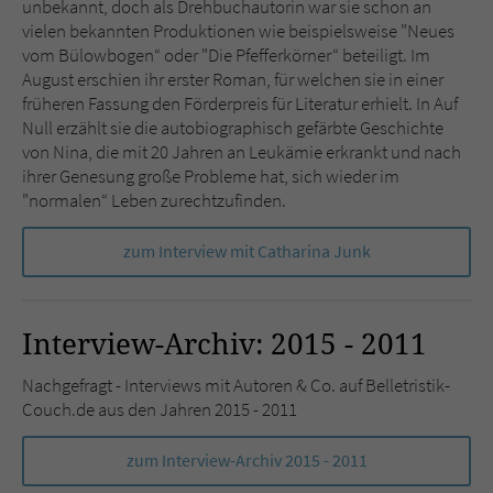
unbekannt, doch als Drehbuchautorin war sie schon an
vielen bekannten Produktionen wie beispielsweise "Neues
vom Bülowbogen“ oder "Die Pfefferkörner“ beteiligt. Im
August erschien ihr erster Roman, für welchen sie in einer
früheren Fassung den Förderpreis für Literatur erhielt. In Auf
Null erzählt sie die autobiographisch gefärbte Geschichte
von Nina, die mit 20 Jahren an Leukämie erkrankt und nach
ihrer Genesung große Probleme hat, sich wieder im
"normalen“ Leben zurechtzufinden.
zum Interview mit Catharina Junk
Interview-Archiv: 2015 - 2011
Nachgefragt - Interviews mit Autoren & Co. auf Belletristik-
Couch.de aus den Jahren 2015 - 2011
zum Interview-Archiv 2015 - 2011