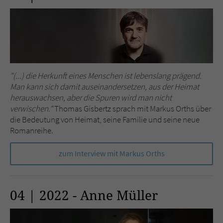
"(...) die Herkunft eines Menschen ist lebenslang prägend.
Man kann sich damit auseinandersetzen, aus der Heimat
herauswachsen, aber die Spuren wird man nicht
verwischen."
Thomas Gisbertz sprach mit Markus Orths über
die Bedeutung von Heimat, seine Familie und seine neue
Romanreihe.
zum Interview mit Markus Orths
04 | 2022 - Anne Müller