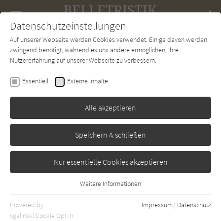
Navigation
Datenschutzeinstellungen
Couch
wechse
Auf unserer Webseite werden Cookies verwendet. Einige davon werden
Forum
Charts
Newsletter
SUCHE
zwingend benötigt, während es uns andere ermöglichen, Ihre
Nutzererfahrung auf unserer Webseite zu verbessern.
Belletristik-Couch.de
Magazin
Interview
Essentiell
Externe Inhalte
Interview
Alle akzeptieren
05 | 2025 - Johanna Swanberg
Speichern & schließen
Nur essentielle Cookies akzeptieren
Weitere Informationen
Essentiell
Essentielle Cookies werden für grundlegende Funktionen der
Powered by
Impressum
|
Datenschutz
Webseite benötigt. Dadurch ist gewährleistet, dass die Webseite
sgalinski Cookie Opt In
Johanna Swanberg, geboren 1974, ist Journalistin,