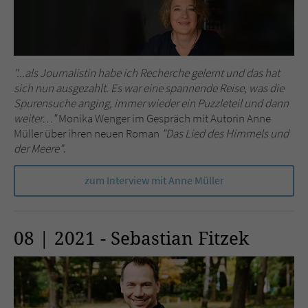
"...als Journalistin habe ich Recherche gelernt und das hat
sich nun ausgezahlt. Es war eine spannende Reise, was die
Spurensuche anging, immer wieder ein Puzzleteil und dann
weiter…"
Monika Wenger im Gespräch mit Autorin Anne
Müller über ihren neuen Roman
"Das Lied des Himmels und
der Meere"
.
zum Interview mit Anne Müller
08 | 2021 - Sebastian Fitzek