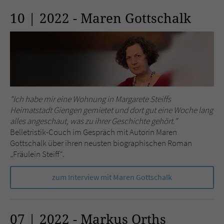
10 | 2022 - Maren Gottschalk
"Ich habe mir eine Wohnung in Margarete Steiffs
Heimatstadt Giengen gemietet und dort gut eine Woche lang
alles angeschaut, was zu ihrer Geschichte gehört."
Belletristik-Couch im Gespräch mit Autorin Maren
Gottschalk über ihren neusten biographischen Roman
„Fräulein Steiff“.
zum Interview mit Maren Gottschalk
07 | 2022 - Markus Orths