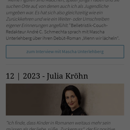
suchen Orte auf, von denen auch ich als Jugendliche
umgeben war. Es hat sich also gleichzeitig wie ein
Name
tx_pwcomments_ahash
Zurückkehren und wie ein Weiter- oder Umschreiben
eigener Erinnerungen angefühlt."
Belletristik-Couch-
Anbieter
Literatur-Couch Medien GmbH & Co. KG
Redakteur André C. Schmechta sprach mit Mascha
Unterlehberg über ihren Debüt-Roman „Wenn wir lächeln“.
Laufzeit
1 Jahr
zum Interview mit Mascha Unterlehberg
Zweck
Cookie für Kommentare einzelner Buchtitel
Name
fe_typo_user
12 | 2023 - Julia Kröhn
Anbieter
Literatur-Couch Medien GmbH & Co. KG
Laufzeit
Session
Dieses Cookie gewährleistet die
Kommunikation der Webseite mit dem
"Ich finde, dass Kinder in Romanen weitaus mehr sein
Zweck
Benutzer. Es wird benötigt um z. B. den
müssen als der liebe, süße „Zuckerguss“, der für positive