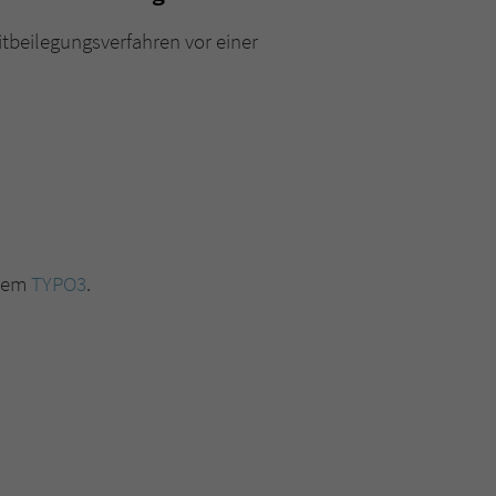
überprüfen.
eitbeilegungsverfahren vor einer
stem
TYPO3
.