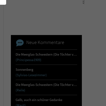
Neue Kommentare
Die Meerglas-Schwestern (Die Töchter von Skara 1)
(Principessa1909)
Sonnenberg
(Sylvias-Lesezimmer)
Die Meerglas-Schwestern (Die Töchter von Skara 1)
(Reile)
Gelb, auch ein schöner Gedanke
(Marit)