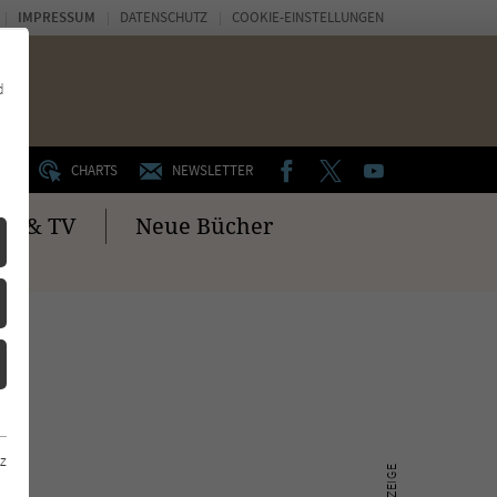
IMPRESSUM
DATENSCHUTZ
COOKIE-EINSTELLUNGEN
d
FACEBOOK
TWITTER
YOUTUBE
UM
CHARTS
NEWSLETTER
no & TV
Neue Bücher
z