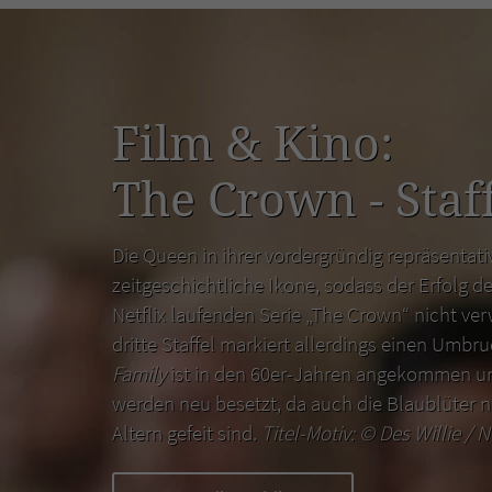
Film & Kino:
The Crown - Staff
Die Queen in ihrer vordergründig repräsentativ
zeitgeschichtliche Ikone, sodass der Erfolg de
Netflix laufenden Serie „The Crown“ nicht ver
dritte Staffel markiert allerdings einen Umbr
Family
ist in den 60er-Jahren angekommen un
werden neu besetzt, da auch die Blaublüter n
Altern gefeit sind.
Titel-Motiv: ©
Des Willie / N