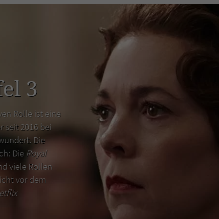
el 3
en Rolle ist eine
r seit 2016 bei
wundert. Die
uch: Die
Royal
d viele Rollen
icht vor dem
etflix