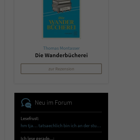
Thomas Montasser
Die Wanderbücherei
zur Rezension
Neu im Forum
Lesefrust:
hm tja… tatsaechlich bin ich an der sturmhoehe…
Ich lese gerade...: