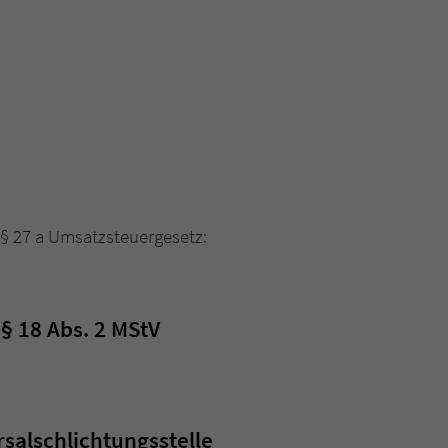
Name
tx_pwcomments_ahash
Anbieter
Literatur-Couch Medien GmbH & Co. KG
Laufzeit
1 Jahr
Zweck
Cookie für Kommentare einzelner Buchtitel
§ 27 a Umsatzsteuergesetz:
Name
fe_typo_user
Anbieter
Literatur-Couch Medien GmbH & Co. KG
 § 18 Abs. 2 MStV
Laufzeit
Session
Dieses Cookie gewährleistet die Kommunikation der
Webseite mit dem Benutzer. Es wird benötigt um z. B.
Zweck
den Sicherheitscode des Kontaktformulars zu
sal­schlichtungs­stelle