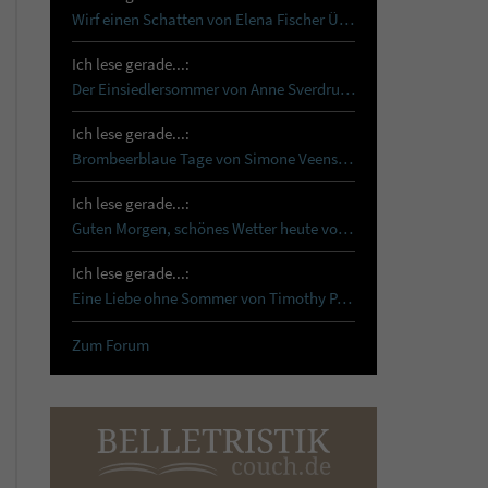
Wirf einen Schatten von Elena Fischer Über…
Ich lese gerade...:
Der Einsiedlersommer von Anne Sverdrup-Thygeson …
Ich lese gerade...:
Brombeerblaue Tage von Simone Veenstra Reset …
Ich lese gerade...:
Guten Morgen, schönes Wetter heute von Tanja…
Ich lese gerade...:
Eine Liebe ohne Sommer von Timothy Paul Schon…
Zum Forum