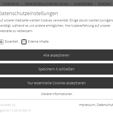
STARTSEITE
ÜBER DIE BELLETRISTIK-COUCH
LESEZEICHEN
KONTAKT
Datenschutzeinstellungen
Auf unserer Webseite werden Cookies verwendet. Einige davon werden zwingen
enötigt, während es uns andere ermöglichen, Ihre Nutzererfahrung auf unserer
ebseite zu verbessern.
FOR
Essentiell
Externe Inhalte
Autor*in
Verlage
Magazin
Ki
Alle akzeptieren
Speichern & schließen
Nur essentielle Cookies akzeptieren
Weitere Informationen
Essentiell
die verknüpften Accounts bei Facebook, YouTube, X.
Essentielle Cookies werden für grundlegende Funktionen der Webseite
Powered by
Impressum
|
Datenschut
benötigt. Dadurch ist gewährleistet, dass die Webseite einwandfrei
galinski Cookie Opt In