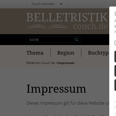
Couch wechseln
b
W
Thema
Region
Buchtyp
Belletristik-Couch.de
Impressum
Impressum
Dieses Impressum gilt für diese Website und 
s