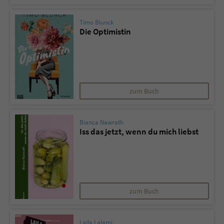
Sicherheitscode des Kontaktformulars zu
überprüfen.
Timo Blunck
Die Optimistin
zum Buch
Bianca Nawrath
Iss das jetzt, wenn du mich liebst
zum Buch
Laila Lalami