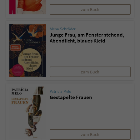
zum Buch
Name
tx_pwcomments_ahash
Alena Schröder
Anbieter
Literatur-Couch Medien GmbH & Co. KG
Junge Frau, am Fenster stehend,
Abendlicht, blaues Kleid
Laufzeit
1 Jahr
Zweck
Cookie für Kommentare einzelner Buchtitel
zum Buch
Name
fe_typo_user
Patrícia Melo
Anbieter
Literatur-Couch Medien GmbH & Co. KG
Gestapelte Frauen
Laufzeit
Session
Dieses Cookie gewährleistet die
Kommunikation der Webseite mit dem
zum Buch
Zweck
Benutzer. Es wird benötigt um z. B. den