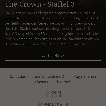
The Crown - Staffel 3
Die Queen in ihrer vordergründig repräsentativen Rolle ist
eine zeitgeschichtliche Ikone, sodass der Erfolg der seit 2016
bei Netflix laufenden Serie „The Crown“ nicht verwundert.
Die dritte Staffel markiert allerdings einen Umbruch: Die
Royal Family
ist in den 60er-Jahren angekommen und viele
Rollen werden neu besetzt, da auch die Blaublüter nicht vor
dem Altern gefeit sind.
Titel-Motiv: ©
Des Willie / Netflix
zur Film-Kritik
Schau doch mal bei den weiteren Online-Magazinen der
Literatur-Couch vorbei: