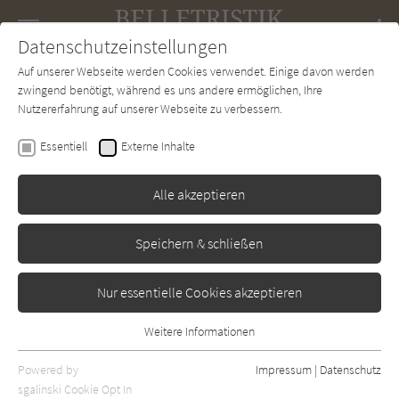
Navigation
Datenschutzeinstellungen
Couch
wechse
Auf unserer Webseite werden Cookies verwendet. Einige davon werden
Forum
Charts
Newsletter
SUCHE
zwingend benötigt, während es uns andere ermöglichen, Ihre
Nutzererfahrung auf unserer Webseite zu verbessern.
Belletristik-Couch.de
Verlage
Insel
Essentiell
Externe Inhalte
Insel
Alle akzeptieren
Sortierung:
Speichern & schließen
Standard
Nur essentielle Cookies akzeptieren
Alle Themen anzeigen
Weitere Informationen
Essentiell
Alle Regionen anzeigen
Essentielle Cookies werden für grundlegende Funktionen der
Powered by
Impressum
|
Datenschutz
Alle Kategorien anzeigen
Webseite benötigt. Dadurch ist gewährleistet, dass die Webseite
sgalinski Cookie Opt In