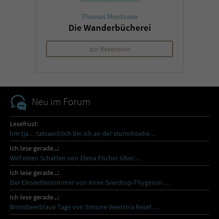
Thomas Montasser
Die Wanderbücherei
zur Rezension
Neu im Forum
Lesefrust:
hm tja… tatsaechlich bin ich an der sturmhoehe…
Ich lese gerade...:
Wirf einen Schatten von Elena Fischer Über…
Ich lese gerade...:
Der Einsiedlersommer von Anne Sverdrup-Thygeson …
Ich lese gerade...:
Brombeerblaue Tage von Simone Veenstra Reset …