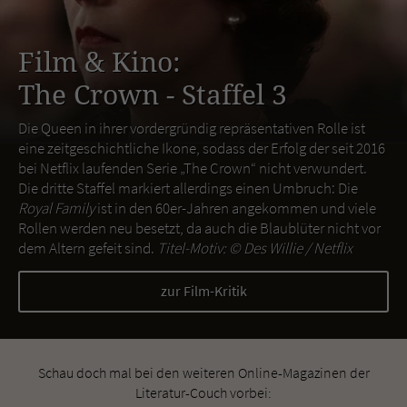
Film & Kino:
The Crown - Staffel 3
Die Queen in ihrer vordergründig repräsentativen Rolle ist
eine zeitgeschichtliche Ikone, sodass der Erfolg der seit 2016
bei Netflix laufenden Serie „The Crown“ nicht verwundert.
Die dritte Staffel markiert allerdings einen Umbruch: Die
Royal Family
ist in den 60er-Jahren angekommen und viele
Rollen werden neu besetzt, da auch die Blaublüter nicht vor
dem Altern gefeit sind.
Titel-Motiv: ©
Des Willie / Netflix
zur Film-Kritik
Schau doch mal bei den weiteren Online-Magazinen der
Literatur-Couch vorbei: