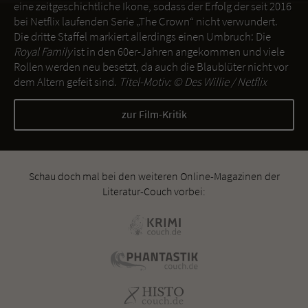
eine zeitgeschichtliche Ikone, sodass der Erfolg der seit 2016
bei Netflix laufenden Serie „The Crown“ nicht verwundert.
Die dritte Staffel markiert allerdings einen Umbruch: Die
Royal Family
ist in den 60er-Jahren angekommen und viele
Rollen werden neu besetzt, da auch die Blaublüter nicht vor
dem Altern gefeit sind.
Titel-Motiv: ©
Des Willie / Netflix
zur Film-Kritik
Schau doch mal bei den weiteren Online-Magazinen der
Literatur-Couch vorbei: