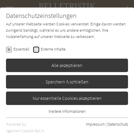
Navigation
Datenschutzeinstellungen
Couch
wechse
Auf unserer Webseite werden Cookies verwendet. Einige davon werden
Forum
Charts
Newsletter
SUCHE
zwingend benötigt, während es uns andere ermöglichen, Ihre
Nutzererfahrung auf unserer Webseite zu verbessern.
Leodora Darlington
Essentiell
Externe Inhalte
The Exes - Nichts ist
gefährlicher als das, was du
Alle akzeptieren
vergessen wolltest
Speichern & schließen
Insel
Erschienen: Februar 2026
0
Nur essentielle Cookies akzeptieren
Weitere Informationen
Essentiell
Essentielle Cookies werden für grundlegende Funktionen der
Powered by
Impressum
|
Datenschutz
Webseite benötigt. Dadurch ist gewährleistet, dass die Webseite
sgalinski Cookie Opt In