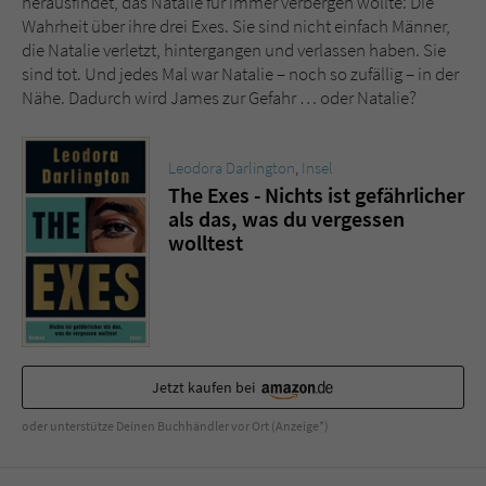
herausfindet, das Natalie für immer verbergen wollte: Die
Sicherheitscode des Kontaktformulars zu
Wahrheit über ihre drei Exes. Sie sind nicht einfach Männer,
überprüfen.
die Natalie verletzt, hintergangen und verlassen haben. Sie
sind tot. Und jedes Mal war Natalie – noch so zufällig – in der
Nähe. Dadurch wird James zur Gefahr … oder Natalie?
Leodora Darlington
,
Insel
The Exes - Nichts ist gefährlicher
als das, was du vergessen
wolltest
Jetzt kaufen bei
oder unterstütze Deinen Buchhändler vor Ort (Anzeige*)