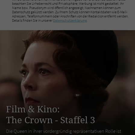
beachten Sie Urheberrecht und Privatsphäre; Werbung ist nicht gestattet. Ihr
Name bzw. Pseudonym wird öffentlich angezeigt; Nachnamen können zum
Datenschutz gekürzt werden. Zu Ihrem Schutz können Kontaktdaten wie E-Mail-
Adressen, Telefonnummern oder Anschriften von der Redaktion entfernt werden.
Details finden Sie in unserer
Datenschutzerklärung
.
Film & Kino:
The Crown - Staffel 3
Die Queen in ihrer vordergründig repräsentativen Rolle ist