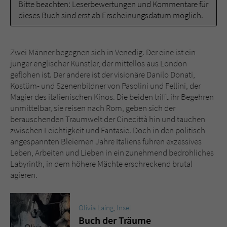
Bitte beachten: Leserbewertungen und Kommentare für
dieses Buch sind erst ab Erscheinungsdatum möglich.
Name
tx_pwcomments_ahash
Anbieter
Literatur-Couch Medien GmbH & Co. KG
Zwei Männer begegnen sich in Venedig. Der eine ist ein
junger englischer Künstler, der mittellos aus London
Laufzeit
1 Jahr
geflohen ist. Der andere ist der visionäre Danilo Donati,
Kostüm- und Szenenbildner von Pasolini und Fellini, der
Zweck
Cookie für Kommentare einzelner Buchtitel
Magier des italienischen Kinos. Die beiden trifft ihr Begehren
unmittelbar, sie reisen nach Rom, geben sich der
berauschenden Traumwelt der Cinecittà hin und tauchen
Name
fe_typo_user
zwischen Leichtigkeit und Fantasie. Doch in den politisch
angespannten Bleiernen Jahre Italiens führen exzessives
Anbieter
Literatur-Couch Medien GmbH & Co. KG
Leben, Arbeiten und Lieben in ein zunehmend bedrohliches
Labyrinth, in dem höhere Mächte erschreckend brutal
Laufzeit
Session
agieren.
Dieses Cookie gewährleistet die
Kommunikation der Webseite mit dem
Olivia Laing
,
Insel
Zweck
Benutzer. Es wird benötigt um z. B. den
Buch der Träume