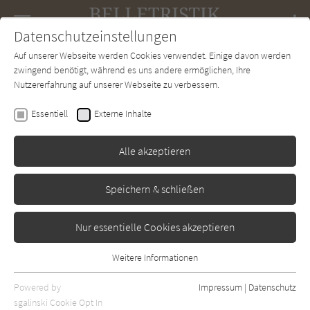
Navigation
Datenschutzeinstellungen
Couch
wechse
Auf unserer Webseite werden Cookies verwendet. Einige davon werden
Forum
Charts
Newsletter
SUCHE
zwingend benötigt, während es uns andere ermöglichen, Ihre
Nutzererfahrung auf unserer Webseite zu verbessern.
Olivia Laing
Essentiell
Externe Inhalte
Buch der Träume
Alle akzeptieren
Insel
Erscheint vsl.: September 2026
Speichern & schließen
Nur essentielle Cookies akzeptieren
Weitere Informationen
Essentiell
Essentielle Cookies werden für grundlegende Funktionen der
Powered by
Impressum
|
Datenschutz
Webseite benötigt. Dadurch ist gewährleistet, dass die Webseite
sgalinski Cookie Opt In