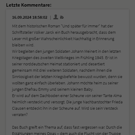
Letzte Kommentare:
16.09.2024 18:58:02
ib
Mit dem historischen Roman "Und später für immer" hat der
Schriftsteller Volker Jarck ein Buch herausgebracht, dass dem
Leser mit großer Wahrscheinlichkeit Nachhaltig in Erinnerung
bleiben wird.
Wir begleiten den jungen Soldaten Johann Meinert in den letzten
Kriegstagen des zweiten Weltkrieges im Frühling 1945. Er ist in
seiner norddeutschen Heimat stationiert und desertiert
gemeinsam mit drei weiteren Soldaten, nachdem ihnen die
Sinnlosigkeit der letzten Kriegsbefehle bewusst wurden, denn sie
wollten ganz einfach überleben. Johann möchte heim zu seiner
jungen Ehefrau Emmy und seinem kleinen Baby.
Er wird auf dem Dachboden einer Scheune von seiner Tante Alma
heimlich versteckt und versorgt. Die junge Nachbarstochter Frieda
Clausen entdeckt ihn in der Scheune auf. Wird sie sein Versteck
verraten?
Das Buch greift ein Thema auf, dass fast vergessen war. Durch die
Erzählungen meines Opas – dem auch die Flucht von der Truppe