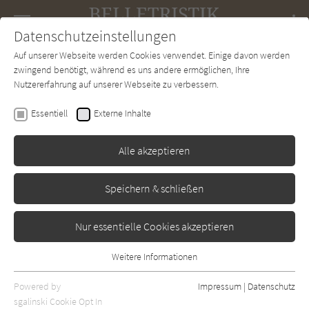
Navigation
Datenschutzeinstellungen
Couch
wechse
Auf unserer Webseite werden Cookies verwendet. Einige davon werden
Forum
Charts
Newsletter
SUCHE
zwingend benötigt, während es uns andere ermöglichen, Ihre
Nutzererfahrung auf unserer Webseite zu verbessern.
Volker Jarck
Essentiell
Externe Inhalte
Und später für immer
Alle akzeptieren
Insel
Erschienen: September 2024
3
Speichern & schließen
Nur essentielle Cookies akzeptieren
Weitere Informationen
Essentiell
Essentielle Cookies werden für grundlegende Funktionen der
Powered by
Impressum
|
Datenschutz
Webseite benötigt. Dadurch ist gewährleistet, dass die Webseite
sgalinski Cookie Opt In