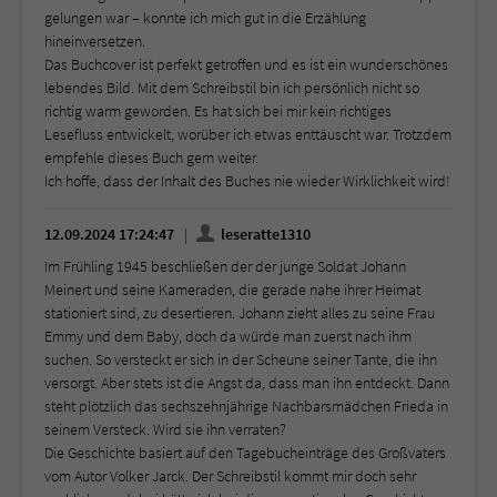
gelungen war – konnte ich mich gut in die Erzählung
hineinversetzen.
Das Buchcover ist perfekt getroffen und es ist ein wunderschönes
lebendes Bild. Mit dem Schreibstil bin ich persönlich nicht so
richtig warm geworden. Es hat sich bei mir kein richtiges
Lesefluss entwickelt, worüber ich etwas enttäuscht war. Trotzdem
empfehle dieses Buch gern weiter.
Ich hoffe, dass der Inhalt des Buches nie wieder Wirklichkeit wird!
12.09.2024 17:24:47
leseratte1310
Im Frühling 1945 beschließen der der junge Soldat Johann
Meinert und seine Kameraden, die gerade nahe ihrer Heimat
stationiert sind, zu desertieren. Johann zieht alles zu seine Frau
Emmy und dem Baby, doch da würde man zuerst nach ihm
suchen. So versteckt er sich in der Scheune seiner Tante, die ihn
versorgt. Aber stets ist die Angst da, dass man ihn entdeckt. Dann
steht plötzlich das sechszehnjährige Nachbarsmädchen Frieda in
seinem Versteck. Wird sie ihn verraten?
Die Geschichte basiert auf den Tagebucheinträge des Großvaters
vom Autor Volker Jarck. Der Schreibstil kommt mir doch sehr