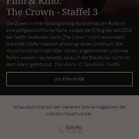
Film & Kino:
The Crown - Staffel 3
Die Queen in ihrer vordergründig repräsentativen Rolle ist
eine zeitgeschichtliche Ikone, sodass der Erfolg der seit 2016
bei Netflix laufenden Serie „The Crown“ nicht verwundert.
Die dritte Staffel markiert allerdings einen Umbruch: Die
Royal Family
ist in den 60er-Jahren angekommen und viele
Rollen werden neu besetzt, da auch die Blaublüter nicht vor
dem Altern gefeit sind.
Titel-Motiv: ©
Des Willie / Netflix
zur Film-Kritik
Schau doch mal bei den weiteren Online-Magazinen der
Literatur-Couch vorbei: