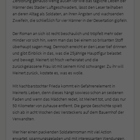
Zerstörung genauso wenig außen vor wie das tägliche Leben der
Männer des Stader Luftgeschwaders, lässt den Leser teilhaben
an deren Alltag als Soldaten, an ihren Ängsten und wachsenden
Zweifeln, die schließlich für vier Männer in der Desertation gipfeln.
Der Roman an sich ist recht beschaulich und tröpfelt mehr oder
minder vor sich hin, wenn man das bei einem so brisanten Stoff
überhaupt sagen mag. Dennoch erreicht er den Leser tief drinnen
und gibt Einblick in das, was die 25jährige Hauptfigur belastet
und bewegt. Meinert ist frisch verheiratet und die
zurückgelassene Frau ist mit seinem Kind schwanger. Zu ihr will
Meinert zurück, kostete es, was es wolle.
Mit Nachbarstochter Frieda kommt ein Gefahrenelement in
Meinerts Leben, denn dieses hängt sowieso schon an seidenen
Faden und wenn das Mädchen redet, ist Meinert tot, und das nur
50 Kilometer von zuhause entfernt. Die ganze Geschichte spielt
sich ab in acht Wochen des Versteckens auf dem Bauernhof der
Verwandten.
Wer hier einen packenden Soldatenroman mit viel Action
erwartet, spannungsgeladen und mit interessanten Wendungen,