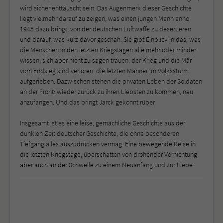
wird sicher enttäuscht sein. Das Augenmerk dieser Geschichte
liegt vielmehr darauf zu zeigen, was einen jungen Mann anno
1945 dazu bringt, von der deutschen Luftwaffe zu desertieren
und darauf, was kurz davor geschah. Sie gibt Einblick in das, was
die Menschen in den letzten Kriegstagen alle mehr oder minder
wissen, sich aber nicht zu sagen trauen: der Krieg und die Mär
vom Endsieg sind verloren, die letzten Männer im Volkssturm
aufgerieben. Dazwischen stehen die privaten Leben der Soldaten
an der Front: wieder zurück zu ihren Liebsten zu kommen, neu
anzufangen. Und das bringt Jarck gekonnt rüber.
Insgesamt ist es eine leise, gemächliche Geschichte aus der
dunklen Zeit deutscher Geschichte, die ohne besonderen
Tiefgang alles auszudrücken vermag. Eine bewegende Reise in
die letzten Kriegstage, überschatten von drohender Vernichtung
aber auch an der Schwelle zu einem Neuanfang und zur Liebe.