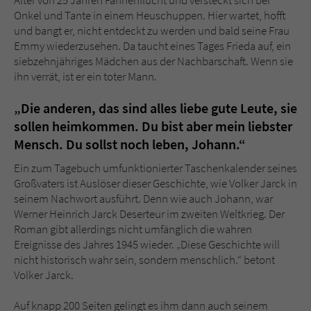
Sicherheitscode des Kontaktformulars zu
Onkel und Tante in einem Heuschuppen. Hier wartet, hofft
überprüfen.
und bangt er, nicht entdeckt zu werden und bald seine Frau
Emmy wiederzusehen. Da taucht eines Tages Frieda auf, ein
siebzehnjähriges Mädchen aus der Nachbarschaft. Wenn sie
ihn verrät, ist er ein toter Mann.
„Die anderen, das sind alles liebe gute Leute, sie
sollen heimkommen. Du bist aber mein liebster
Mensch. Du sollst noch leben, Johann.“
Ein zum Tagebuch umfunktionierter Taschenkalender seines
Großvaters ist Auslöser dieser Geschichte, wie Volker Jarck in
seinem Nachwort ausführt. Denn wie auch Johann, war
Werner Heinrich Jarck Deserteur im zweiten Weltkrieg. Der
Roman gibt allerdings nicht umfänglich die wahren
Ereignisse des Jahres 1945 wieder. „Diese Geschichte will
nicht historisch wahr sein, sondern menschlich.“ betont
Volker Jarck.
Auf knapp 200 Seiten gelingt es ihm dann auch seinem