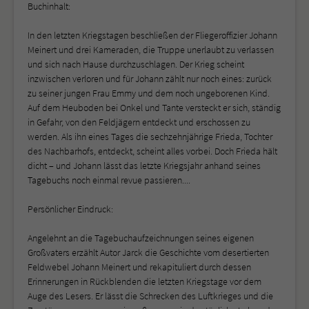
Buchinhalt:
In den letzten Kriegstagen beschließen der Fliegeroffizier Johann
Meinert und drei Kameraden, die Truppe unerlaubt zu verlassen
und sich nach Hause durchzuschlagen. Der Krieg scheint
inzwischen verloren und für Johann zählt nur noch eines: zurück
zu seiner jungen Frau Emmy und dem noch ungeborenen Kind.
Auf dem Heuboden bei Onkel und Tante versteckt er sich, ständig
in Gefahr, von den Feldjägern entdeckt und erschossen zu
werden. Als ihn eines Tages die sechzehnjährige Frieda, Tochter
des Nachbarhofs, entdeckt, scheint alles vorbei. Doch Frieda hält
dicht – und Johann lässt das letzte Kriegsjahr anhand seines
Tagebuchs noch einmal revue passieren....
Persönlicher Eindruck:
Angelehnt an die Tagebuchaufzeichnungen seines eigenen
Großvaters erzählt Autor Jarck die Geschichte vom desertierten
Feldwebel Johann Meinert und rekapituliert durch dessen
Erinnerungen in Rückblenden die letzten Kriegstage vor dem
Auge des Lesers. Er lässt die Schrecken des Luftkrieges und die