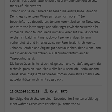
sachlich vor, dabei hätte ich bei dieser emotionalen Geschichte
mehr Gefühle erwartet.
Johann und seine Kameraden sehen die ausweglose Situation.
Der Krieg ist verloren. Wozu sich also noch opfern? Sie
beschließen zu desertieren. Johann kommt bei seiner Tante unter
und wird von ihr versorgt, aber die Angst erwischt zu werden ist
immer da. Dann taucht Frieda immer wieder auf. Die Gespräche
reichen ihr bald nicht mehr, obwohl sie weiß, dass Johann
verheiratet ist und ihn alles zu seiner Familie zieht. Ich konnte
Johanns Gefühle und Ängste gut nachvollziehen, denn wem kann
man in einer Zeit vertrauen, als Denunziantentum an der
Tagesordnung ist.
Die kurze Geschichte ist schnell gelesen und verläuft langsam, da
nicht viel passiert. Natürlich wollte ich wissen, ob Frieda Johann
verrät. Aber insgesamt hat dieser Roman, dem etwas mehr Tiefe
gutgetan hätte, mich nicht so gepackt.
11.09.2024 20:32:12
Kerstin1975
Behäbige Geschichte um einen Deserteur im Zweiten Weltkrieg –
einer wahren Geschichte entlehnt. (4 Sterne von 5)