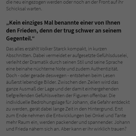
die neu eingezogen werden oder noch an der Front auf ihr
Schicksal warten.
„Kein einziges Mal benannte einer von Ihnen
den Frieden, denn der trug schwer an seinem
Gegenteil.“
Das alles erzählt Volker Starck kompakt, in kurzen
Abschnitten. Dabei vermeidet er aufgesetzte Gefühlsduselei,
verleiht der Dramatik durch seinen Stil und seine Sprache
eine beinahe nüchterne Note und zudem Authentizität.
Doch - oder gerade deswegen - entstehen beim Lesen
äußerst lebendige Bilder. Zwischen den Zeilen wird das
ganze Ausmaß der Lage und der damit einhergehenden
tiefgreifenden Gefühlswelten der Figuren offenbar. Die
individuelle Bedrohungslage für Johann, die Gefahr entdeckt
zu werden, gerät dabei lange Zeit in den Hintergrund. Erst
zum Ende nehmen die Entwicklungen bei Onkel und Tante
mehr Raum ein, werden packender und spannender. Johann
und Frieda nähern sich an. Aber kann er ihr wirklich trauen?