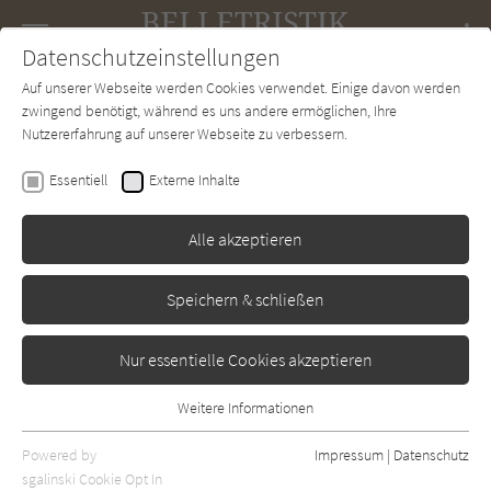
Navigation
Datenschutzeinstellungen
Couch
wechse
Auf unserer Webseite werden Cookies verwendet. Einige davon werden
Forum
Charts
Newsletter
SUCHE
zwingend benötigt, während es uns andere ermöglichen, Ihre
Nutzererfahrung auf unserer Webseite zu verbessern.
Belletristik-Couch.de
Verlage
Egmont Graphic Novel
Essentiell
Externe Inhalte
Egmont Graphic Novel
Alle akzeptieren
Sortierung:
Speichern & schließen
Standard
Nur essentielle Cookies akzeptieren
Alle Themen anzeigen
Weitere Informationen
Essentiell
Alle Regionen anzeigen
Essentielle Cookies werden für grundlegende Funktionen der
Powered by
Impressum
|
Datenschutz
Alle Kategorien anzeigen
Webseite benötigt. Dadurch ist gewährleistet, dass die Webseite
sgalinski Cookie Opt In