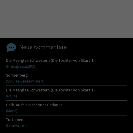
Name
tx_pwcomments_ahash
Anbieter
Literatur-Couch Medien GmbH & Co. KG
Laufzeit
1 Jahr
Neue Kommentare
Zweck
Cookie für Kommentare einzelner Buchtitel
Die Meerglas-Schwestern (Die Töchter von Skara 1)
(Principessa1909)
Name
fe_typo_user
Sonnenberg
(Sylvias-Lesezimmer)
Anbieter
Literatur-Couch Medien GmbH & Co. KG
Die Meerglas-Schwestern (Die Töchter von Skara 1)
(Reile)
Laufzeit
Session
Gelb, auch ein schöner Gedanke
(Marit)
Dieses Cookie gewährleistet die
Tutto bene
Kommunikation der Webseite mit dem
(Lesewurm)
Zweck
Benutzer. Es wird benötigt um z. B. den