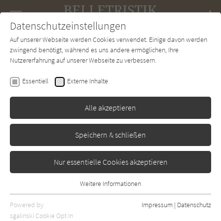
Navigation
Datenschutzeinstellungen
Couch
wechse
Auf unserer Webseite werden Cookies verwendet. Einige davon werden
Forum
Charts
Newsletter
SUCHE
zwingend benötigt, während es uns andere ermöglichen, Ihre
Nutzererfahrung auf unserer Webseite zu verbessern.
Belletristik-Couch.de
Autor*in
Mary M. Talbot
Essentiell
Externe Inhalte
Mary M. Talbot
Alle akzeptieren
Sortierung:
Speichern & schließen
Standard
Nur essentielle Cookies akzeptieren
Alle Themen anzeigen
Weitere Informationen
Essentiell
Alle Regionen anzeigen
Essentielle Cookies werden für grundlegende Funktionen der
Powered by
Impressum
|
Datenschutz
Alle Kategorien anzeigen
Webseite benötigt. Dadurch ist gewährleistet, dass die Webseite
sgalinski Cookie Opt In