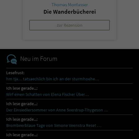
Thomas Montasser
Die Wanderbücherei
zur Rezension
Neu im Forum
Lesefrust:
hm tja… tatsaechlich bin ich an der sturmhoehe…
Ich lese gerade...:
Wirf einen Schatten von Elena Fischer Über…
Ich lese gerade...:
Der Einsiedlersommer von Anne Sverdrup-Thygeson …
Ich lese gerade...:
Brombeerblaue Tage von Simone Veenstra Reset …
Ich lese gerade...: