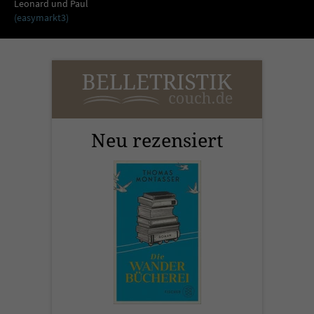
Sicherheitscode des Kontaktformulars zu
Leonard und Paul
(easymarkt3)
überprüfen.
Neu rezensiert