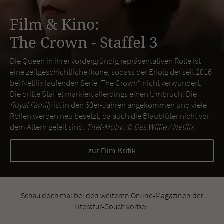
Film & Kino:
The Crown - Staffel 3
Die Queen in ihrer vordergründig repräsentativen Rolle ist
eine zeitgeschichtliche Ikone, sodass der Erfolg der seit 2016
bei Netflix laufenden Serie „The Crown“ nicht verwundert.
Die dritte Staffel markiert allerdings einen Umbruch: Die
Royal Family
ist in den 60er-Jahren angekommen und viele
Rollen werden neu besetzt, da auch die Blaublüter nicht vor
dem Altern gefeit sind.
Titel-Motiv: ©
Des Willie / Netflix
zur Film-Kritik
Schau doch mal bei den weiteren Online-Magazinen der
Literatur-Couch vorbei: