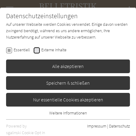
Navigation
Datenschutzeinstellungen
Couch
wechse
Auf unserer Webseite werden Cookies verwendet. Einige davon werden
Forum
Charts
Newsletter
SUCHE
zwingend benötigt, während es uns andere ermöglichen, Ihre
Nutzererfahrung auf unserer Webseite zu verbessern.
Belletristik-Couch.de
Verlage
Rowohlt
Essentiell
Externe Inhalte
Rowohlt
Alle akzeptieren
Sortierung:
Speichern & schließen
Standard
Nur essentielle Cookies akzeptieren
Alle Themen anzeigen
Weitere Informationen
Essentiell
Alle Regionen anzeigen
Essentielle Cookies werden für grundlegende Funktionen der
Powered by
Impressum
|
Datenschutz
Alle Kategorien anzeigen
Webseite benötigt. Dadurch ist gewährleistet, dass die Webseite
sgalinski Cookie Opt In