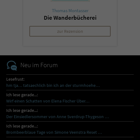
Thomas Montasser
Die Wanderbücherei
zur Rezension
Neu im Forum
Lesefrust:
hm tja… tatsaechlich bin ich an der sturmhoehe…
Ich lese gerade...:
Wirf einen Schatten von Elena Fischer Über…
Ich lese gerade...:
Der Einsiedlersommer von Anne Sverdrup-Thygeson …
Ich lese gerade...:
Brombeerblaue Tage von Simone Veenstra Reset …