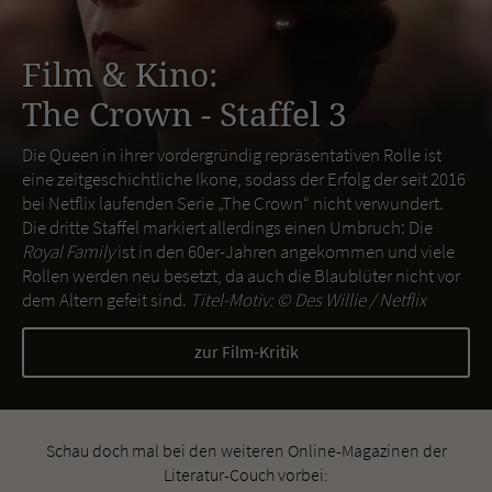
Film & Kino:
The Crown - Staffel 3
Die Queen in ihrer vordergründig repräsentativen Rolle ist
eine zeitgeschichtliche Ikone, sodass der Erfolg der seit 2016
bei Netflix laufenden Serie „The Crown“ nicht verwundert.
Die dritte Staffel markiert allerdings einen Umbruch: Die
Royal Family
ist in den 60er-Jahren angekommen und viele
Rollen werden neu besetzt, da auch die Blaublüter nicht vor
dem Altern gefeit sind.
Titel-Motiv: ©
Des Willie / Netflix
zur Film-Kritik
Schau doch mal bei den weiteren Online-Magazinen der
Literatur-Couch vorbei: