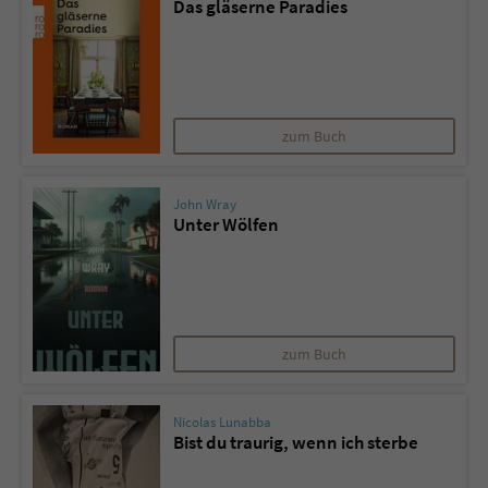
Das gläserne Paradies
Sicherheitscode des Kontaktformulars zu
überprüfen.
zum Buch
John Wray
Unter Wölfen
zum Buch
Nicolas Lunabba
Bist du traurig, wenn ich sterbe