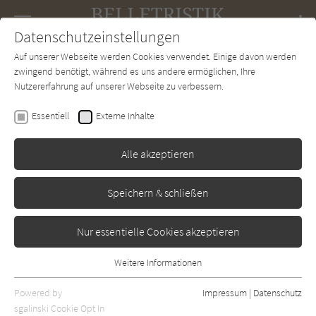
Navigation
Datenschutzeinstellungen
Couch
wechse
Auf unserer Webseite werden Cookies verwendet. Einige davon werden
Forum
Charts
Newsletter
SUCHE
zwingend benötigt, während es uns andere ermöglichen, Ihre
Nutzererfahrung auf unserer Webseite zu verbessern.
Belletristik-Couch.de
Autor*in
Angelika Klüssendorf
Essentiell
Externe Inhalte
Angelika Klüssendorf
Alle akzeptieren
Sortierung:
Speichern & schließen
Standard
Nur essentielle Cookies akzeptieren
Alle Themen anzeigen
Weitere Informationen
Essentiell
Alle Regionen anzeigen
Essentielle Cookies werden für grundlegende Funktionen der
Powered by
Impressum
|
Datenschutz
Alle Kategorien anzeigen
Webseite benötigt. Dadurch ist gewährleistet, dass die Webseite
sgalinski Cookie Opt In