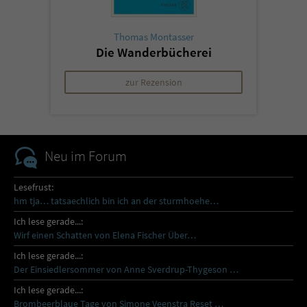
Thomas Montasser
Die Wanderbücherei
zur Rezension
Neu im Forum
Lesefrust:
hm tja… tatsaechlich bin ich an der sturmhoehe…
Ich lese gerade...:
Wirf einen Schatten von Elena Fischer Über…
Ich lese gerade...:
Der Einsiedlersommer von Anne Sverdrup-Thygeson …
Ich lese gerade...:
Brombeerblaue Tage von Simone Veenstra Reset …