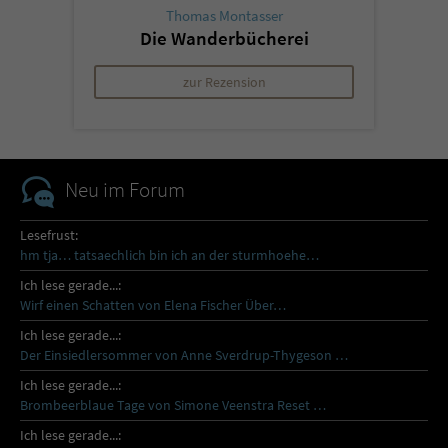
Thomas Montasser
Die Wanderbücherei
zur Rezension
Neu im Forum
Lesefrust:
hm tja… tatsaechlich bin ich an der sturmhoehe…
Ich lese gerade...:
Wirf einen Schatten von Elena Fischer Über…
Ich lese gerade...:
Der Einsiedlersommer von Anne Sverdrup-Thygeson …
Ich lese gerade...:
Brombeerblaue Tage von Simone Veenstra Reset …
Ich lese gerade...: