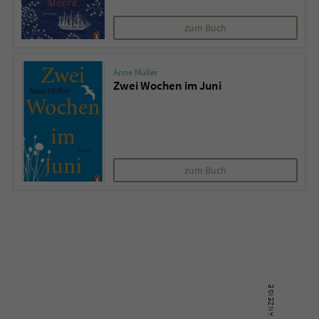
zum Buch
Name
tx_pwcomments_ahash
Anbieter
Literatur-Couch Medien GmbH & Co. KG
Anne Müller
Zwei Wochen im Juni
Laufzeit
1 Jahr
Zweck
Cookie für Kommentare einzelner Buchtitel
zum Buch
Name
fe_typo_user
Anbieter
Literatur-Couch Medien GmbH & Co. KG
Laufzeit
Session
Dieses Cookie gewährleistet die
Kommunikation der Webseite mit dem
Zweck
Benutzer. Es wird benötigt um z. B. den