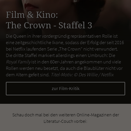
Film & Kino:
The Crown - Staffel 3
Die Queen in ihrer vordergründig repräsentativen Rolle ist
eine zeitgeschichtliche Ikone, sodass der Erfolg der seit 2016
bei Netflix laufenden Serie „The Crown“ nicht verwundert.
Die dritte Staffel markiert allerdings einen Umbruch: Die
Royal Family
ist in den 60er-Jahren angekommen und viele
Rollen werden neu besetzt, da auch die Blaublüter nicht vor
dem Altern gefeit sind.
Titel-Motiv: ©
Des Willie / Netflix
zur Film-Kritik
Schau doch mal bei den weiteren Online-Magazinen der
Literatur-Couch vorbei: