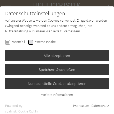
Navigation
Datenschutzeinstellungen
Couch
wechse
Auf unserer Webseite werden Cookies verwendet. Einige davon werden
Forum
Charts
Newsletter
SUCHE
zwingend benötigt, während es uns andere ermöglichen, Ihre
Nutzererfahrung auf unserer Webseite zu verbessern.
Belletristik-Couch.de
Autor*in
Anne Müller
Essentiell
Externe Inhalte
Anne Müller
Alle akzeptieren
Interview mit Anne Müller auf der
Belletristik-Couch
(04/2022)
Speichern & schließen
Nur essentielle Cookies akzeptieren
Sortierung:
Standard
Weitere Informationen
Essentiell
Essentielle Cookies werden für grundlegende Funktionen der
Alle Themen anzeigen
Powered by
Impressum
|
Datenschutz
Webseite benötigt. Dadurch ist gewährleistet, dass die Webseite
sgalinski Cookie Opt In