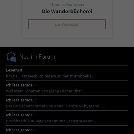
Thomas Montasser
Die Wanderbücherei
zur Rezension
Neu im Forum
Lesefrust:
hm tja… tatsaechlich bin ich an der sturmhoehe…
Ich lese gerade...:
Wirf einen Schatten von Elena Fischer Über…
Ich lese gerade...:
Der Einsiedlersommer von Anne Sverdrup-Thygeson …
Ich lese gerade...:
Brombeerblaue Tage von Simone Veenstra Reset …
Ich lese gerade...: