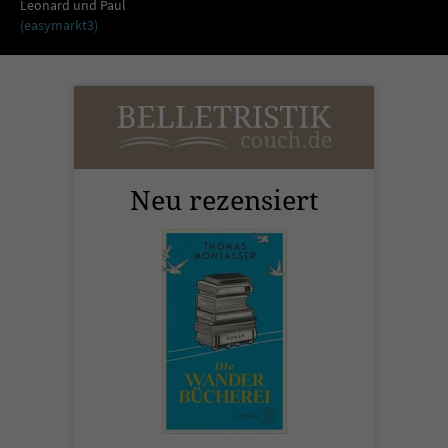
Sicherheitscode des Kontaktformulars zu
Leonard und Paul
(easymarkt3)
überprüfen.
Neu rezensiert