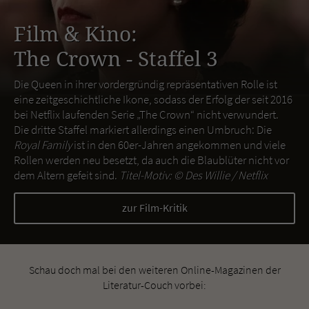
Film & Kino:
The Crown - Staffel 3
Die Queen in ihrer vordergründig repräsentativen Rolle ist
eine zeitgeschichtliche Ikone, sodass der Erfolg der seit 2016
bei Netflix laufenden Serie „The Crown“ nicht verwundert.
Die dritte Staffel markiert allerdings einen Umbruch: Die
Royal Family
ist in den 60er-Jahren angekommen und viele
Rollen werden neu besetzt, da auch die Blaublüter nicht vor
dem Altern gefeit sind.
Titel-Motiv: ©
Des Willie / Netflix
zur Film-Kritik
Schau doch mal bei den weiteren Online-Magazinen der
Literatur-Couch vorbei: