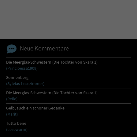
Name
tx_pwcomments_ahash
Anbieter
Literatur-Couch Medien GmbH & Co. KG
Laufzeit
1 Jahr
Neue Kommentare
Zweck
Cookie für Kommentare einzelner Buchtitel
Die Meerglas-Schwestern (Die Töchter von Skara 1)
(Principessa1909)
Name
fe_typo_user
Sonnenberg
(Sylvias-Lesezimmer)
Anbieter
Literatur-Couch Medien GmbH & Co. KG
Die Meerglas-Schwestern (Die Töchter von Skara 1)
(Reile)
Laufzeit
Session
Gelb, auch ein schöner Gedanke
(Marit)
Dieses Cookie gewährleistet die
Tutto bene
Kommunikation der Webseite mit dem
(Lesewurm)
Zweck
Benutzer. Es wird benötigt um z. B. den