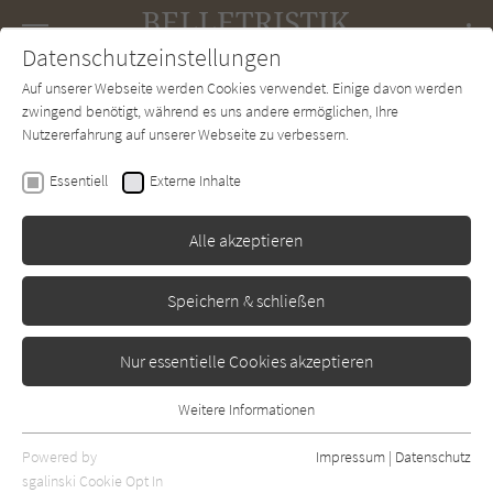
Navigation
Datenschutzeinstellungen
Couch
wechse
Auf unserer Webseite werden Cookies verwendet. Einige davon werden
Forum
Charts
Newsletter
SUCHE
zwingend benötigt, während es uns andere ermöglichen, Ihre
Nutzererfahrung auf unserer Webseite zu verbessern.
Belletristik-Couch.de
Autor*in
Hiltrud Baier
Essentiell
Externe Inhalte
Hiltrud Baier
Alle akzeptieren
Sortierung:
Speichern & schließen
Standard
Nur essentielle Cookies akzeptieren
Alle Themen anzeigen
Weitere Informationen
Essentiell
Alle Regionen anzeigen
Essentielle Cookies werden für grundlegende Funktionen der
Powered by
Impressum
|
Datenschutz
Alle Kategorien anzeigen
Webseite benötigt. Dadurch ist gewährleistet, dass die Webseite
sgalinski Cookie Opt In