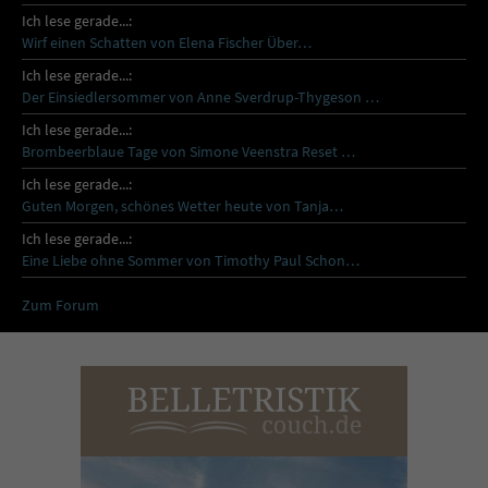
Ich lese gerade...:
Wirf einen Schatten von Elena Fischer Über…
Ich lese gerade...:
Der Einsiedlersommer von Anne Sverdrup-Thygeson …
Ich lese gerade...:
Brombeerblaue Tage von Simone Veenstra Reset …
Ich lese gerade...:
Guten Morgen, schönes Wetter heute von Tanja…
Ich lese gerade...:
Eine Liebe ohne Sommer von Timothy Paul Schon…
Zum Forum