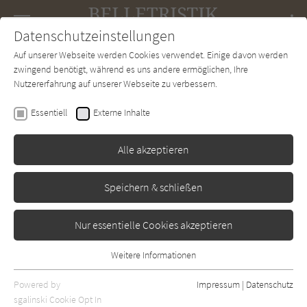
Navigation
Datenschutzeinstellungen
Couch
wechse
Auf unserer Webseite werden Cookies verwendet. Einige davon werden
Forum
Charts
Newsletter
SUCHE
zwingend benötigt, während es uns andere ermöglichen, Ihre
Nutzererfahrung auf unserer Webseite zu verbessern.
Belletristik-Couch.de
Autor*in
Michael Kleeberg
Essentiell
Externe Inhalte
Michael Kleeberg
Alle akzeptieren
Sortierung:
Speichern & schließen
Standard
Nur essentielle Cookies akzeptieren
Alle Themen anzeigen
Weitere Informationen
Essentiell
Alle Regionen anzeigen
Essentielle Cookies werden für grundlegende Funktionen der
Powered by
Impressum
|
Datenschutz
Alle Kategorien anzeigen
Webseite benötigt. Dadurch ist gewährleistet, dass die Webseite
sgalinski Cookie Opt In