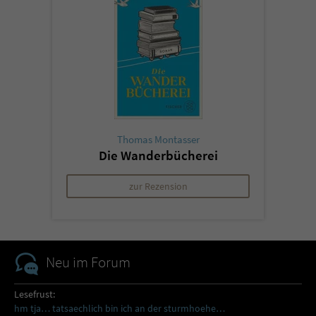
Thomas Montasser
Die Wanderbücherei
zur Rezension
Neu im Forum
Lesefrust:
hm tja… tatsaechlich bin ich an der sturmhoehe…