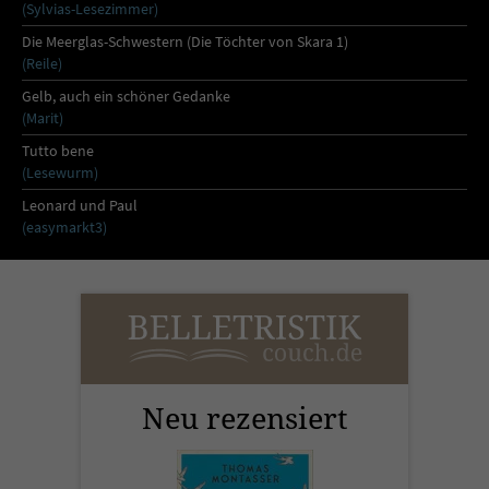
Sicherheitscode des Kontaktformulars zu
(Sylvias-Lesezimmer)
überprüfen.
Die Meerglas-Schwestern (Die Töchter von Skara 1)
(Reile)
Gelb, auch ein schöner Gedanke
(Marit)
Tutto bene
(Lesewurm)
Leonard und Paul
(easymarkt3)
Neu rezensiert