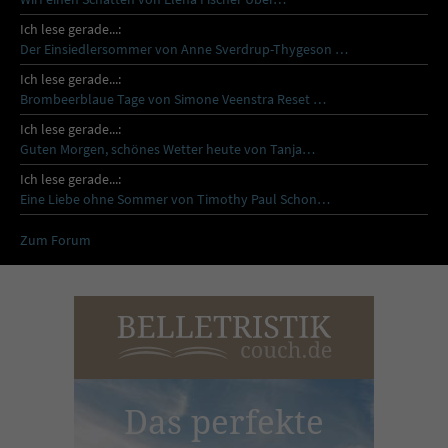
Ich lese gerade...:
Der Einsiedlersommer von Anne Sverdrup-Thygeson …
Ich lese gerade...:
Brombeerblaue Tage von Simone Veenstra Reset …
Ich lese gerade...:
Guten Morgen, schönes Wetter heute von Tanja…
Ich lese gerade...:
Eine Liebe ohne Sommer von Timothy Paul Schon…
Zum Forum
Das perfekte