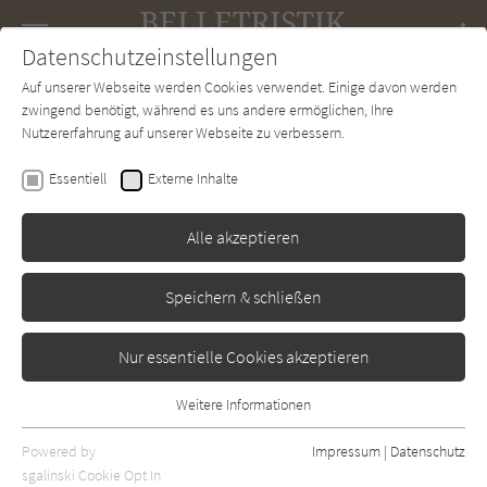
Navigation
Datenschutzeinstellungen
Couch
wechse
Auf unserer Webseite werden Cookies verwendet. Einige davon werden
Forum
Charts
Newsletter
SUCHE
zwingend benötigt, während es uns andere ermöglichen, Ihre
Nutzererfahrung auf unserer Webseite zu verbessern.
Belletristik-Couch.de
Autor*in
Judith Kuckart
Essentiell
Externe Inhalte
Judith Kuckart
Alle akzeptieren
Sortierung:
Speichern & schließen
Standard
Nur essentielle Cookies akzeptieren
Alle Themen anzeigen
Weitere Informationen
Essentiell
Alle Regionen anzeigen
Essentielle Cookies werden für grundlegende Funktionen der
Powered by
Impressum
|
Datenschutz
Alle Kategorien anzeigen
Webseite benötigt. Dadurch ist gewährleistet, dass die Webseite
sgalinski Cookie Opt In