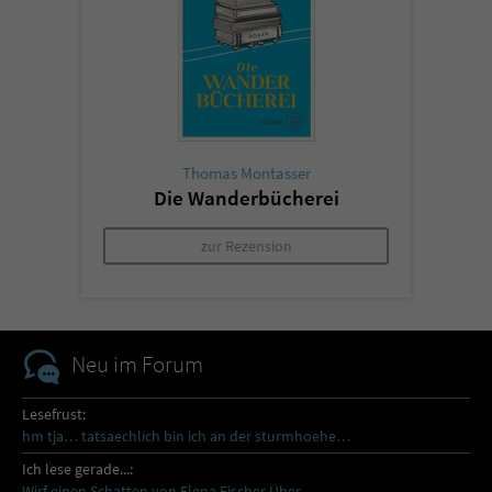
Thomas Montasser
Die Wanderbücherei
zur Rezension
Neu im Forum
Lesefrust:
hm tja… tatsaechlich bin ich an der sturmhoehe…
Ich lese gerade...:
Wirf einen Schatten von Elena Fischer Über…