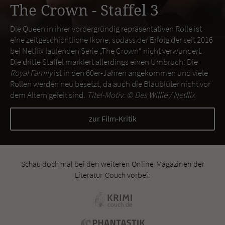
The Crown - Staffel 3
Die Queen in ihrer vordergründig repräsentativen Rolle ist
eine zeitgeschichtliche Ikone, sodass der Erfolg der seit 2016
bei Netflix laufenden Serie „The Crown“ nicht verwundert.
Die dritte Staffel markiert allerdings einen Umbruch: Die
Royal Family
ist in den 60er-Jahren angekommen und viele
Rollen werden neu besetzt, da auch die Blaublüter nicht vor
dem Altern gefeit sind.
Titel-Motiv: ©
Des Willie / Netflix
zur Film-Kritik
Schau doch mal bei den weiteren Online-Magazinen der
Literatur-Couch vorbei: