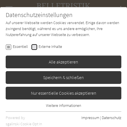
Navigation
Datenschutzeinstellungen
Couch
wechse
Auf unserer Webseite werden Cookies verwendet. Einige davon werden
Forum
Charts
Newsletter
SUCHE
zwingend benötigt, während es uns andere ermöglichen, Ihre
Nutzererfahrung auf unserer Webseite zu verbessern.
Belletristik-Couch.de
Verlage
Anagrama
Essentiell
Externe Inhalte
Anagrama
Alle akzeptieren
Sortierung:
Speichern & schließen
Standard
Nur essentielle Cookies akzeptieren
Alle Themen anzeigen
Weitere Informationen
Essentiell
Alle Regionen anzeigen
Essentielle Cookies werden für grundlegende Funktionen der
Powered by
Impressum
|
Datenschutz
Alle Kategorien anzeigen
Webseite benötigt. Dadurch ist gewährleistet, dass die Webseite
sgalinski Cookie Opt In