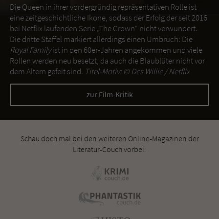
Die Queen in ihrer vordergründig repräsentativen Rolle ist
eine zeitgeschichtliche Ikone, sodass der Erfolg der seit 2016
bei Netflix laufenden Serie „The Crown“ nicht verwundert.
Die dritte Staffel markiert allerdings einen Umbruch: Die
Royal Family
ist in den 60er-Jahren angekommen und viele
Rollen werden neu besetzt, da auch die Blaublüter nicht vor
dem Altern gefeit sind.
Titel-Motiv: ©
Des Willie / Netflix
zur Film-Kritik
Schau doch mal bei den weiteren Online-Magazinen der
Literatur-Couch vorbei: