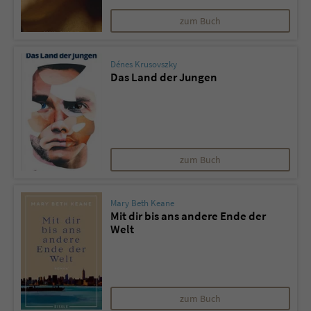
zum Buch
Name
tx_pwcomments_ahash
Dénes Krusovszky
Anbieter
Literatur-Couch Medien GmbH & Co. KG
Das Land der Jungen
Laufzeit
1 Jahr
Zweck
Cookie für Kommentare einzelner Buchtitel
zum Buch
Name
fe_typo_user
Mary Beth Keane
Anbieter
Literatur-Couch Medien GmbH & Co. KG
Mit dir bis ans andere Ende der
Welt
Laufzeit
Session
Dieses Cookie gewährleistet die
Kommunikation der Webseite mit dem
zum Buch
Zweck
Benutzer. Es wird benötigt um z. B. den