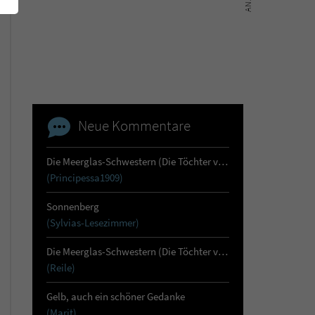
Neue Kommentare
Die Meerglas-Schwestern (Die Töchter von Skara 1)
(Principessa1909)
Sonnenberg
(Sylvias-Lesezimmer)
Die Meerglas-Schwestern (Die Töchter von Skara 1)
(Reile)
Gelb, auch ein schöner Gedanke
(Marit)