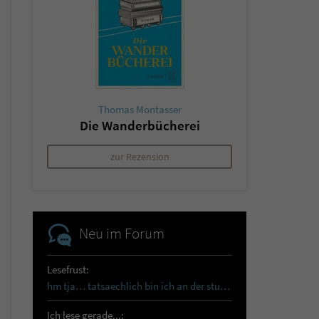
Thomas Montasser
Die Wanderbücherei
zur Rezension
Neu im Forum
Lesefrust:
hm tja… tatsaechlich bin ich an der sturmhoehe…
Ich lese gerade...: