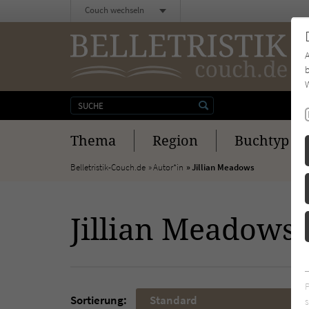
Couch wechseln
b
W
Thema
Region
Buchtyp
Belletristik-Couch.de
Autor*in
Jillian Meadows
Jillian Meadows
Sortierung:
Standard
s