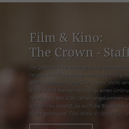
Film & Kino:
The Crown - Staff
Die Queen in ihrer vordergründig repräsentativ
zeitgeschichtliche Ikone, sodass der Erfolg de
Netflix laufenden Serie „The Crown“ nicht ver
dritte Staffel markiert allerdings einen Umbr
Family
ist in den 60er-Jahren angekommen un
werden neu besetzt, da auch die Blaublüter n
Altern gefeit sind.
Titel-Motiv: ©
Des Willie / N