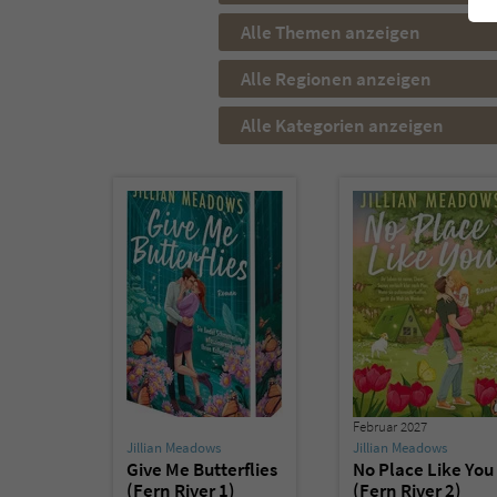
Alle Themen anzeigen
Alle Regionen anzeigen
Alle Kategorien anzeigen
Februar 2027
Jillian Meadows
Jillian Meadows
Give Me Butterflies
No Place Like You
(Fern River 1)
(Fern River 2)