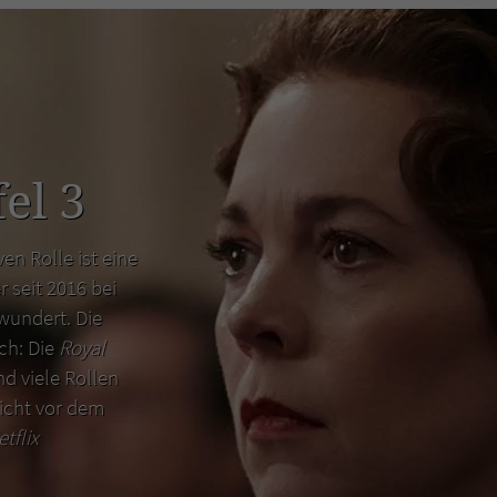
el 3
en Rolle ist eine
r seit 2016 bei
wundert. Die
uch: Die
Royal
d viele Rollen
icht vor dem
etflix