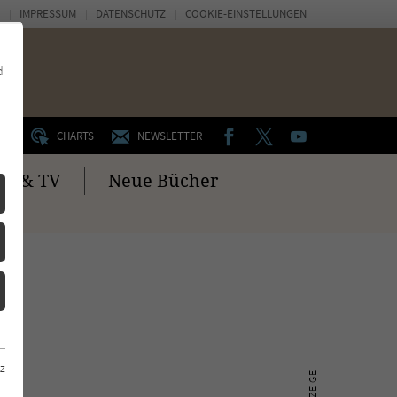
IMPRESSUM
DATENSCHUTZ
COOKIE-EINSTELLUNGEN
d
FACEBOOK
TWITTER
YOUTUBE
UM
CHARTS
NEWSLETTER
no & TV
Neue Bücher
z