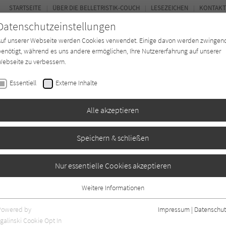
STARTSEITE
ÜBER DIE BELLETRISTIK-COUCH
LESEZEICHEN
KONTAKT
Datenschutzeinstellungen
Auf unserer Webseite werden Cookies verwendet. Einige davon werden zwingen
enötigt, während es uns andere ermöglichen, Ihre Nutzererfahrung auf unserer
ebseite zu verbessern.
FOR
Essentiell
Externe Inhalte
Autor*in
Verlage
Magazin
Ki
Alle akzeptieren
Speichern & schließen
Nur essentielle Cookies akzeptieren
Weitere Informationen
Essentiell
Essentielle Cookies werden für grundlegende Funktionen der Webseite
Powered by
Impressum
|
Datenschut
benötigt. Dadurch ist gewährleistet, dass die Webseite einwandfrei
nur rezensierte Titel anzeigen
galinski Cookie Opt In