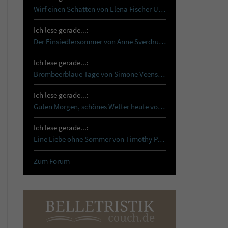
Wirf einen Schatten von Elena Fischer Über…
Ich lese gerade...:
Der Einsiedlersommer von Anne Sverdrup-Thygeson …
Ich lese gerade...:
Brombeerblaue Tage von Simone Veenstra Reset …
Ich lese gerade...:
Guten Morgen, schönes Wetter heute von Tanja…
Ich lese gerade...:
Eine Liebe ohne Sommer von Timothy Paul Schon…
Zum Forum