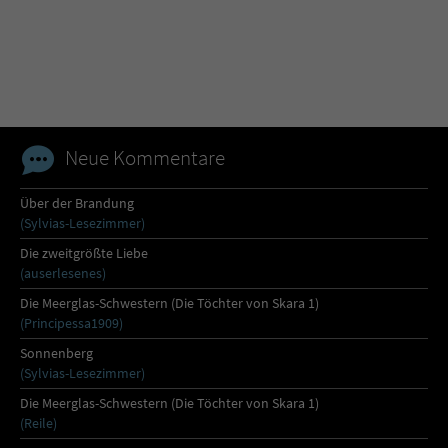
Name
tx_pwcomments_ahash
Anbieter
Literatur-Couch Medien GmbH & Co. KG
Laufzeit
1 Jahr
Neue Kommentare
Zweck
Cookie für Kommentare einzelner Buchtitel
Über der Brandung
(Sylvias-Lesezimmer)
Name
fe_typo_user
Die zweitgrößte Liebe
(auserlesenes)
Anbieter
Literatur-Couch Medien GmbH & Co. KG
Die Meerglas-Schwestern (Die Töchter von Skara 1)
(Principessa1909)
Laufzeit
Session
Sonnenberg
(Sylvias-Lesezimmer)
Dieses Cookie gewährleistet die
Die Meerglas-Schwestern (Die Töchter von Skara 1)
Kommunikation der Webseite mit dem
(Reile)
Zweck
Benutzer. Es wird benötigt um z. B. den