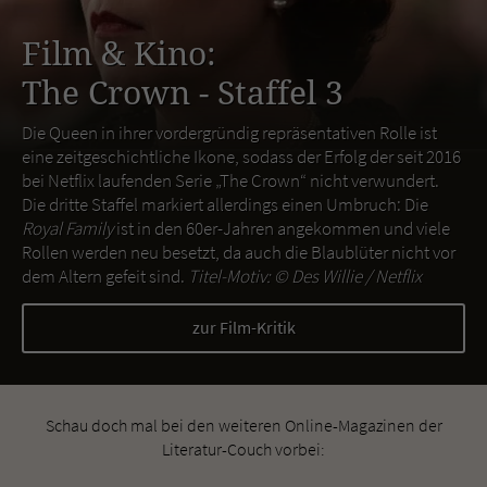
Film & Kino:
The Crown - Staffel 3
Die Queen in ihrer vordergründig repräsentativen Rolle ist
eine zeitgeschichtliche Ikone, sodass der Erfolg der seit 2016
bei Netflix laufenden Serie „The Crown“ nicht verwundert.
Die dritte Staffel markiert allerdings einen Umbruch: Die
Royal Family
ist in den 60er-Jahren angekommen und viele
Rollen werden neu besetzt, da auch die Blaublüter nicht vor
dem Altern gefeit sind.
Titel-Motiv: ©
Des Willie / Netflix
zur Film-Kritik
Schau doch mal bei den weiteren Online-Magazinen der
Literatur-Couch vorbei: