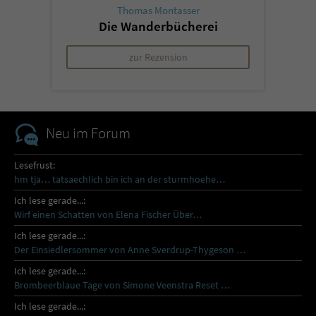
Thomas Montasser
Die Wanderbücherei
zur Rezension
Neu im Forum
Lesefrust:
hm tja… tatsaechlich bin ich an der sturmhoehe…
Ich lese gerade...:
Wirf einen Schatten von Elena Fischer Über…
Ich lese gerade...:
Der Einsiedlersommer von Anne Sverdrup-Thygeson …
Ich lese gerade...:
Brombeerblaue Tage von Simone Veenstra Reset …
Ich lese gerade...: