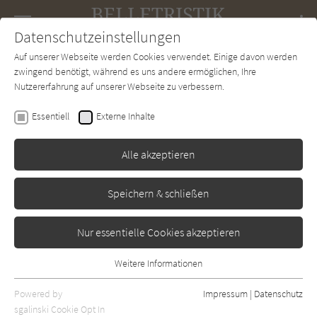
Navigation
Datenschutzeinstellungen
Couch
wechse
Auf unserer Webseite werden Cookies verwendet. Einige davon werden
Forum
Charts
Newsletter
SUCHE
zwingend benötigt, während es uns andere ermöglichen, Ihre
Nutzererfahrung auf unserer Webseite zu verbessern.
Belletristik-Couch.de
Autor*in
Anna North
Essentiell
Externe Inhalte
Anna North
Alle akzeptieren
Sortierung:
Speichern & schließen
Standard
Nur essentielle Cookies akzeptieren
Alle Themen anzeigen
Weitere Informationen
Essentiell
Alle Regionen anzeigen
Essentielle Cookies werden für grundlegende Funktionen der
Powered by
Impressum
|
Datenschutz
Alle Kategorien anzeigen
Webseite benötigt. Dadurch ist gewährleistet, dass die Webseite
sgalinski Cookie Opt In