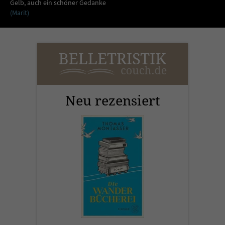
Sicherheitscode des Kontaktformulars zu
Gelb, auch ein schöner Gedanke
(Marit)
überprüfen.
Neu rezensiert