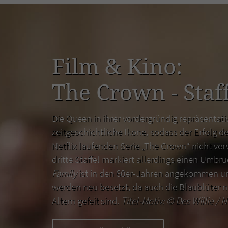
Film & Kino:
The Crown - Staff
Die Queen in ihrer vordergründig repräsentativ
zeitgeschichtliche Ikone, sodass der Erfolg de
Netflix laufenden Serie „The Crown“ nicht ver
dritte Staffel markiert allerdings einen Umbr
Family
ist in den 60er-Jahren angekommen un
werden neu besetzt, da auch die Blaublüter n
Altern gefeit sind.
Titel-Motiv: ©
Des Willie / N