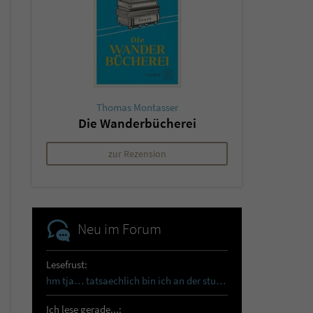
Thomas Montasser
Die Wanderbücherei
zur Rezension
Neu im Forum
Lesefrust:
hm tja… tatsaechlich bin ich an der sturmhoehe…
Ich lese gerade...: