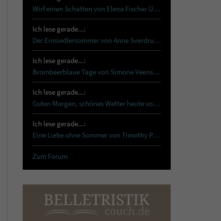
Wirf einen Schatten von Elena Fischer Über…
Ich lese gerade...:
Der Einsiedlersommer von Anne Sverdrup-Thygeson …
Ich lese gerade...:
Brombeerblaue Tage von Simone Veenstra Reset …
Ich lese gerade...:
Guten Morgen, schönes Wetter heute von Tanja…
Ich lese gerade...:
Eine Liebe ohne Sommer von Timothy Paul Schon…
Zum Forum