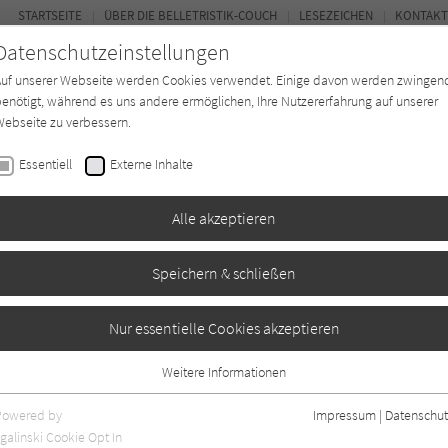
STARTSEITE
ÜBER DIE BELLETRISTIK-COUCH
LESEZEICHEN
KONTAKT
Datenschutzeinstellungen
Auf unserer Webseite werden Cookies verwendet. Einige davon werden zwingen
enötigt, während es uns andere ermöglichen, Ihre Nutzererfahrung auf unserer
ebseite zu verbessern.
FOR
Essentiell
Externe Inhalte
Autor*in
Verlage
Magazin
Ki
Alle akzeptieren
Speichern & schließen
Nur essentielle Cookies akzeptieren
Weitere Informationen
Essentiell
Essentielle Cookies werden für grundlegende Funktionen der Webseite
Powered by
Impressum
|
Datenschut
benötigt. Dadurch ist gewährleistet, dass die Webseite einwandfrei
nur rezensierte Titel anzeigen
galinski Cookie Opt In