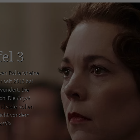
el 3
en Rolle ist eine
r seit 2016 bei
wundert. Die
uch: Die
Royal
d viele Rollen
icht vor dem
etflix