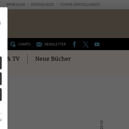
IMPRESSUM
DATENSCHUTZ
COOKIE-EINSTELLUNGEN
d
FACEBOOK
TWITTER
YOUTUBE
UM
CHARTS
NEWSLETTER
no & TV
Neue Bücher
z