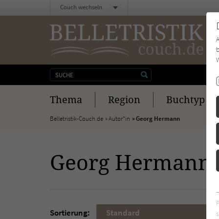
Couch wechseln
b
W
Thema
Region
Buchtyp
Belletristik-Couch.de
Autor*in
Georg Hermann
Georg Hermann
Sortierung:
Standard
s