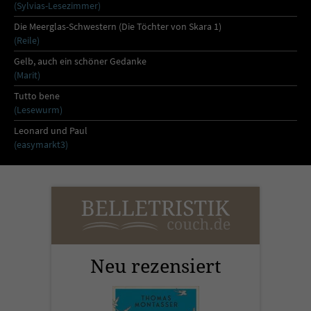
Sicherheitscode des Kontaktformulars zu
(Sylvias-Lesezimmer)
überprüfen.
Die Meerglas-Schwestern (Die Töchter von Skara 1)
(Reile)
Gelb, auch ein schöner Gedanke
(Marit)
Tutto bene
(Lesewurm)
Leonard und Paul
(easymarkt3)
Neu rezensiert