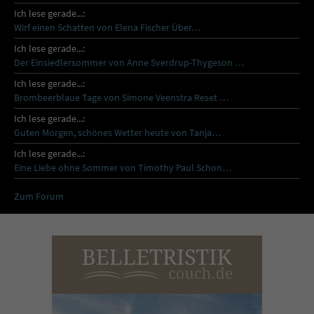
Ich lese gerade...:
Wirf einen Schatten von Elena Fischer Über…
Ich lese gerade...:
Der Einsiedlersommer von Anne Sverdrup-Thygeson …
Ich lese gerade...:
Brombeerblaue Tage von Simone Veenstra Reset …
Ich lese gerade...:
Guten Morgen, schönes Wetter heute von Tanja…
Ich lese gerade...:
Eine Liebe ohne Sommer von Timothy Paul Schon…
Zum Forum