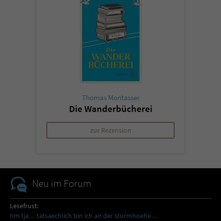
Thomas Montasser
Die Wanderbücherei
zur Rezension
Neu im Forum
Lesefrust:
hm tja… tatsaechlich bin ich an der sturmhoehe…