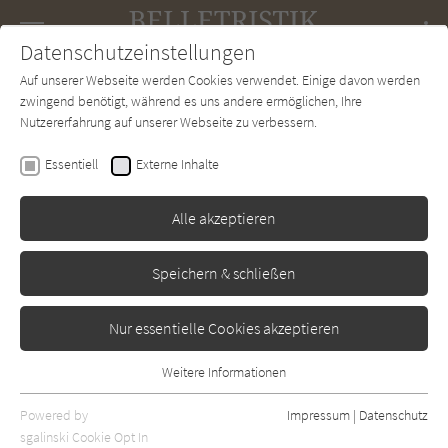
Navigation
Datenschutzeinstellungen
Couch
wechse
Auf unserer Webseite werden Cookies verwendet. Einige davon werden
Forum
Charts
Newsletter
SUCHE
zwingend benötigt, während es uns andere ermöglichen, Ihre
Nutzererfahrung auf unserer Webseite zu verbessern.
Belletristik-Couch.de
Autor*in
Anne Berest
Essentiell
Externe Inhalte
Anne Berest
Alle akzeptieren
Sortierung:
Speichern & schließen
Standard
Nur essentielle Cookies akzeptieren
Alle Themen anzeigen
Weitere Informationen
Essentiell
Alle Regionen anzeigen
Essentielle Cookies werden für grundlegende Funktionen der
Powered by
Impressum
|
Datenschutz
Alle Kategorien anzeigen
Webseite benötigt. Dadurch ist gewährleistet, dass die Webseite
sgalinski Cookie Opt In