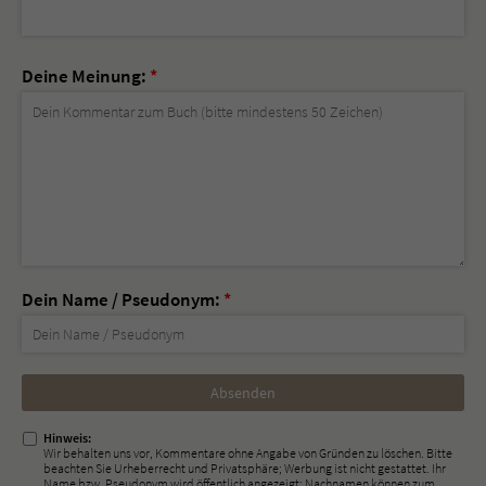
Deine Meinung:
*
Dein Name / Pseudonym:
*
Nicht
ausfüllen!
Hinweis:
Wir behalten uns vor, Kommentare ohne Angabe von Gründen zu löschen. Bitte
beachten Sie Urheberrecht und Privatsphäre; Werbung ist nicht gestattet. Ihr
Name bzw. Pseudonym wird öffentlich angezeigt; Nachnamen können zum