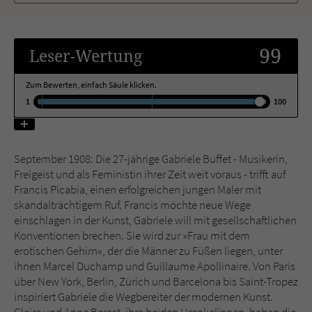
Name
tx_pwcomments_ahash
99
Leser
-Wertung
Anbieter
Literatur-Couch Medien GmbH & Co. KG
Zum Bewerten, einfach Säule klicken.
Laufzeit
1 Jahr
1
100
Zweck
Cookie für Kommentare einzelner Buchtitel
September 1908: Die 27-jährige Gabriele Buffet - Musikerin,
Freigeist und als Feministin ihrer Zeit weit voraus - trifft auf
Name
fe_typo_user
Francis Picabia, einen erfolgreichen jungen Maler mit
skandalträchtigem Ruf. Francis möchte neue Wege
Anbieter
Literatur-Couch Medien GmbH & Co. KG
einschlagen in der Kunst, Gabriele will mit gesellschaftlichen
Konventionen brechen. Sie wird zur »Frau mit dem
Laufzeit
Session
erotischen Gehirn«, der die Männer zu Füßen liegen, unter
ihnen Marcel Duchamp und Guillaume Apollinaire. Von Paris
Dieses Cookie gewährleistet die
über New York, Berlin, Zürich und Barcelona bis Saint-Tropez
Kommunikation der Webseite mit dem
inspiriert Gabriele die Wegbereiter der modernen Kunst.
Zweck
Benutzer. Es wird benötigt um z. B. den
Claire und Anne Berest, ihre beiden Urenkelinnen, haben die