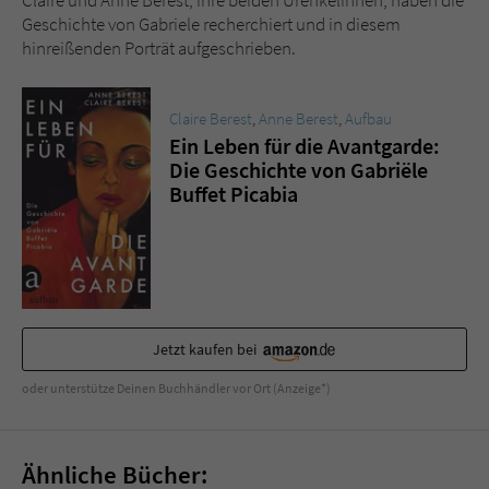
Sicherheitscode des Kontaktformulars zu
Geschichte von Gabriele recherchiert und in diesem
überprüfen.
hinreißenden Porträt aufgeschrieben.
Claire Berest
,
Anne Berest
,
Aufbau
Ein Leben für die Avantgarde:
Die Geschichte von Gabriële
Buffet Picabia
Jetzt kaufen bei
oder unterstütze Deinen Buchhändler vor Ort (Anzeige*)
Ähnliche Bücher: