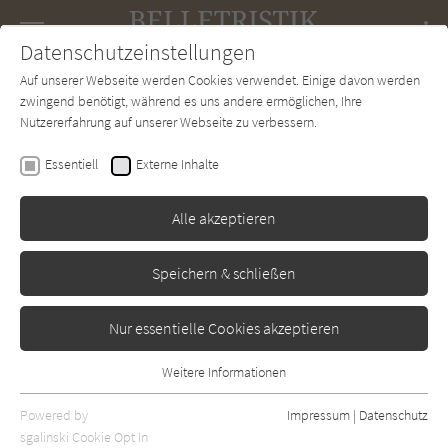
Navigation
Datenschutzeinstellungen
Couch
wechse
Auf unserer Webseite werden Cookies verwendet. Einige davon werden
Forum
Charts
Newsletter
SUCHE
zwingend benötigt, während es uns andere ermöglichen, Ihre
Nutzererfahrung auf unserer Webseite zu verbessern.
Claire Berest
,
Anne Berest
Essentiell
Externe Inhalte
Ein Leben für die
Avantgarde: Die Geschichte
Alle akzeptieren
von Gabriële Buffet Picabia
Speichern & schließen
Aufbau
Erschienen: September 2021
Bibliogr. Angaben
0
Nur essentielle Cookies akzeptieren
Weitere Informationen
Essentiell
Essentielle Cookies werden für grundlegende Funktionen der
Powered by
Impressum
|
Datenschutz
Webseite benötigt. Dadurch ist gewährleistet, dass die Webseite
sgalinski Cookie Opt In