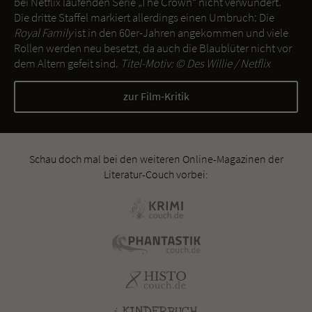
bei Netflix laufenden Serie „The Crown“ nicht verwundert.
Die dritte Staffel markiert allerdings einen Umbruch: Die
Royal Family
ist in den 60er-Jahren angekommen und viele
Rollen werden neu besetzt, da auch die Blaublüter nicht vor
dem Altern gefeit sind.
Titel-Motiv: ©
Des Willie / Netflix
zur Film-Kritik
Schau doch mal bei den weiteren Online-Magazinen der
Literatur-Couch vorbei: