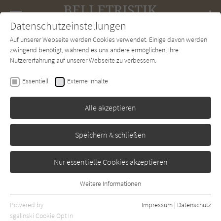
Navigation
Datenschutzeinstellungen
Couch
wechse
Auf unserer Webseite werden Cookies verwendet. Einige davon werden
Forum
Charts
Newsletter
SUCHE
zwingend benötigt, während es uns andere ermöglichen, Ihre
Nutzererfahrung auf unserer Webseite zu verbessern.
Belletristik-Couch.de
Autor*in
Roxane van Iperen
Essentiell
Externe Inhalte
Roxane van Iperen
Alle akzeptieren
Sortierung:
Speichern & schließen
Standard
Nur essentielle Cookies akzeptieren
Alle Themen anzeigen
Weitere Informationen
Essentiell
Alle Regionen anzeigen
Essentielle Cookies werden für grundlegende Funktionen der
Powered by
Impressum
|
Datenschutz
Alle Kategorien anzeigen
Webseite benötigt. Dadurch ist gewährleistet, dass die Webseite
sgalinski Cookie Opt In