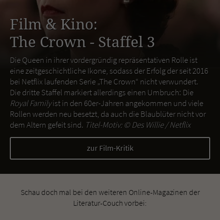
Film & Kino:
The Crown - Staffel 3
Die Queen in ihrer vordergründig repräsentativen Rolle ist
eine zeitgeschichtliche Ikone, sodass der Erfolg der seit 2016
bei Netflix laufenden Serie „The Crown“ nicht verwundert.
Die dritte Staffel markiert allerdings einen Umbruch: Die
Royal Family
ist in den 60er-Jahren angekommen und viele
Rollen werden neu besetzt, da auch die Blaublüter nicht vor
dem Altern gefeit sind.
Titel-Motiv: ©
Des Willie / Netflix
zur Film-Kritik
Schau doch mal bei den weiteren Online-Magazinen der
Literatur-Couch vorbei: