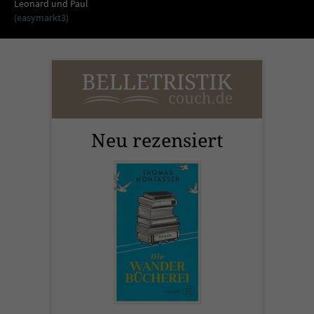
Sicherheitscode des Kontaktformulars zu
Leonard und Paul
(easymarkt3)
überprüfen.
Neu rezensiert