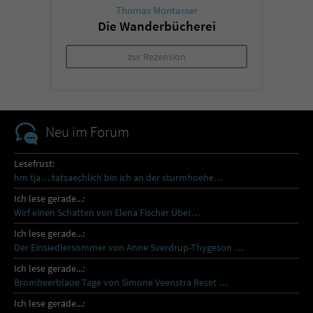
Thomas Montasser
Die Wanderbücherei
zur Rezension
Neu im Forum
Lesefrust:
hm tja… tatsaechlich bin ich an der sturmhoehe…
Ich lese gerade...:
Wirf einen Schatten von Elena Fischer Über…
Ich lese gerade...:
Der Einsiedlersommer von Anne Sverdrup-Thygeson …
Ich lese gerade...:
Brombeerblaue Tage von Simone Veenstra Reset …
Ich lese gerade...: