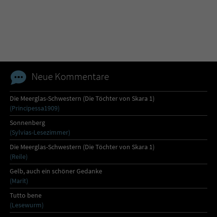
Name
tx_pwcomments_ahash
Anbieter
Literatur-Couch Medien GmbH & Co. KG
Laufzeit
1 Jahr
Neue Kommentare
Zweck
Cookie für Kommentare einzelner Buchtitel
Die Meerglas-Schwestern (Die Töchter von Skara 1)
(Principessa1909)
Name
fe_typo_user
Sonnenberg
(Sylvias-Lesezimmer)
Anbieter
Literatur-Couch Medien GmbH & Co. KG
Die Meerglas-Schwestern (Die Töchter von Skara 1)
(Reile)
Laufzeit
Session
Gelb, auch ein schöner Gedanke
(Marit)
Dieses Cookie gewährleistet die
Tutto bene
Kommunikation der Webseite mit dem
(Lesewurm)
Zweck
Benutzer. Es wird benötigt um z. B. den