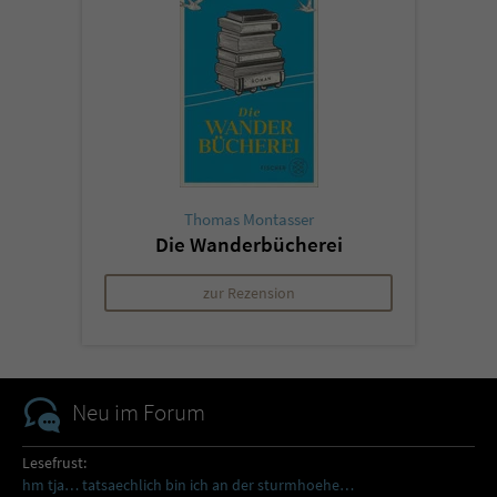
Thomas Montasser
Die Wanderbücherei
zur Rezension
Neu im Forum
Lesefrust:
hm tja… tatsaechlich bin ich an der sturmhoehe…