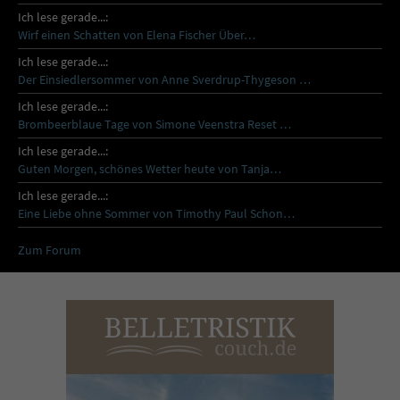
Ich lese gerade...:
Wirf einen Schatten von Elena Fischer Über…
Ich lese gerade...:
Der Einsiedlersommer von Anne Sverdrup-Thygeson …
Ich lese gerade...:
Brombeerblaue Tage von Simone Veenstra Reset …
Ich lese gerade...:
Guten Morgen, schönes Wetter heute von Tanja…
Ich lese gerade...:
Eine Liebe ohne Sommer von Timothy Paul Schon…
Zum Forum