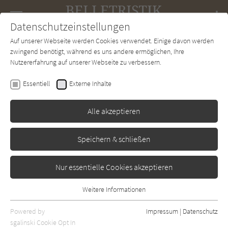
Navigation
Datenschutzeinstellungen
Couch
wechse
Auf unserer Webseite werden Cookies verwendet. Einige davon werden
Forum
Charts
Newsletter
SUCHE
zwingend benötigt, während es uns andere ermöglichen, Ihre
Nutzererfahrung auf unserer Webseite zu verbessern.
Belletristik-Couch.de
Autor*in
Federica de Cesco
Essentiell
Externe Inhalte
Federica de Cesco
Alle akzeptieren
Sortierung:
Speichern & schließen
Standard
Nur essentielle Cookies akzeptieren
Alle Themen anzeigen
Weitere Informationen
Essentiell
Alle Regionen anzeigen
Essentielle Cookies werden für grundlegende Funktionen der
Powered by
Impressum
|
Datenschutz
Alle Kategorien anzeigen
Webseite benötigt. Dadurch ist gewährleistet, dass die Webseite
sgalinski Cookie Opt In