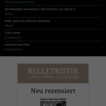
Sicherheitscode des Kontaktformulars zu
(Sylvias-Lesezimmer)
überprüfen.
Die Meerglas-Schwestern (Die Töchter von Skara 1)
(Reile)
Gelb, auch ein schöner Gedanke
(Marit)
Tutto bene
(Lesewurm)
Leonard und Paul
(easymarkt3)
Neu rezensiert