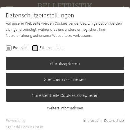
Navigation
Datenschutzeinstellungen
Couch
wechse
Auf unserer Webseite werden Cookies verwendet. Einige davon werden
Forum
Charts
Newsletter
SUCHE
zwingend benötigt, während es uns andere ermöglichen, Ihre
Nutzererfahrung auf unserer Webseite zu verbessern.
Belletristik-Couch.de
Autor*in
Mercedes Spannagel
Essentiell
Externe Inhalte
Mercedes Spannagel
Alle akzeptieren
Sortierung:
Speichern & schließen
Standard
Nur essentielle Cookies akzeptieren
Alle Themen anzeigen
Weitere Informationen
Essentiell
Alle Regionen anzeigen
Essentielle Cookies werden für grundlegende Funktionen der
Powered by
Impressum
|
Datenschutz
Alle Kategorien anzeigen
Webseite benötigt. Dadurch ist gewährleistet, dass die Webseite
sgalinski Cookie Opt In