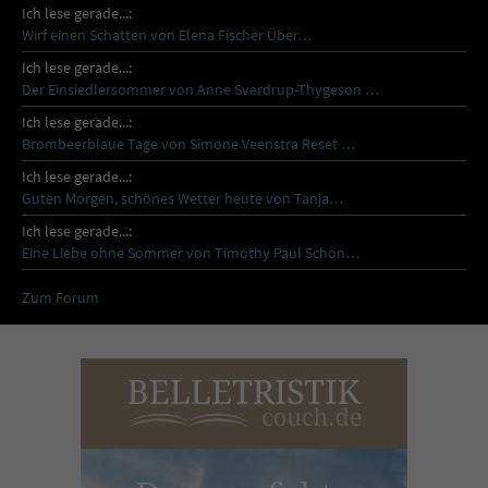
Ich lese gerade...:
Wirf einen Schatten von Elena Fischer Über…
Ich lese gerade...:
Der Einsiedlersommer von Anne Sverdrup-Thygeson …
Ich lese gerade...:
Brombeerblaue Tage von Simone Veenstra Reset …
Ich lese gerade...:
Guten Morgen, schönes Wetter heute von Tanja…
Ich lese gerade...:
Eine Liebe ohne Sommer von Timothy Paul Schon…
Zum Forum