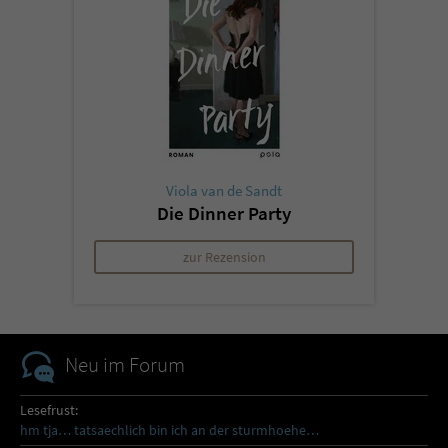
Viola van de Sandt
Die Dinner Party
zur Rezension
Neu im Forum
Lesefrust:
hm tja… tatsaechlich bin ich an der sturmhoehe…