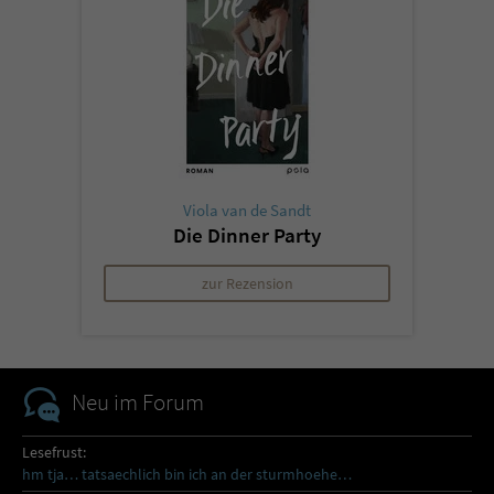
Viola van de Sandt
Die Dinner Party
zur Rezension
Neu im Forum
Lesefrust:
hm tja… tatsaechlich bin ich an der sturmhoehe…