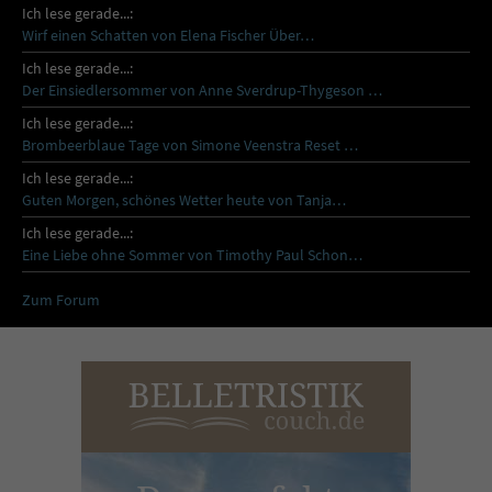
Ich lese gerade...:
Wirf einen Schatten von Elena Fischer Über…
Ich lese gerade...:
Der Einsiedlersommer von Anne Sverdrup-Thygeson …
Ich lese gerade...:
Brombeerblaue Tage von Simone Veenstra Reset …
Ich lese gerade...:
Guten Morgen, schönes Wetter heute von Tanja…
Ich lese gerade...:
Eine Liebe ohne Sommer von Timothy Paul Schon…
Zum Forum