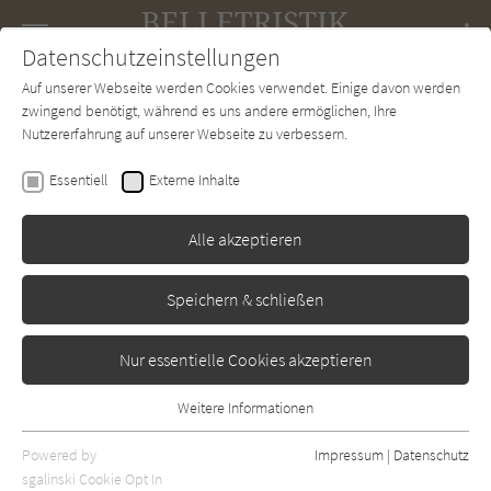
Navigation
Datenschutzeinstellungen
Couch
wechse
Auf unserer Webseite werden Cookies verwendet. Einige davon werden
Forum
Charts
Newsletter
SUCHE
zwingend benötigt, während es uns andere ermöglichen, Ihre
Nutzererfahrung auf unserer Webseite zu verbessern.
Belletristik-Couch.de
Autor*in
Beth Morrey
Essentiell
Externe Inhalte
Beth Morrey
Alle akzeptieren
Sortierung:
Speichern & schließen
Standard
Nur essentielle Cookies akzeptieren
Alle Themen anzeigen
Weitere Informationen
Essentiell
Alle Regionen anzeigen
Essentielle Cookies werden für grundlegende Funktionen der
Powered by
Impressum
|
Datenschutz
Alle Kategorien anzeigen
Webseite benötigt. Dadurch ist gewährleistet, dass die Webseite
sgalinski Cookie Opt In