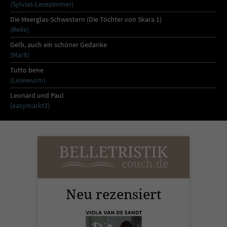
Sicherheitscode des Kontaktformulars zu
(Sylvias-Lesezimmer)
überprüfen.
Die Meerglas-Schwestern (Die Töchter von Skara 1)
(Reile)
Gelb, auch ein schöner Gedanke
(Marit)
Tutto bene
(Lesewurm)
Leonard und Paul
(easymarkt3)
Neu rezensiert