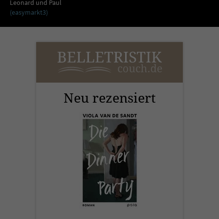
Sicherheitscode des Kontaktformulars zu
Leonard und Paul
(easymarkt3)
überprüfen.
Neu rezensiert