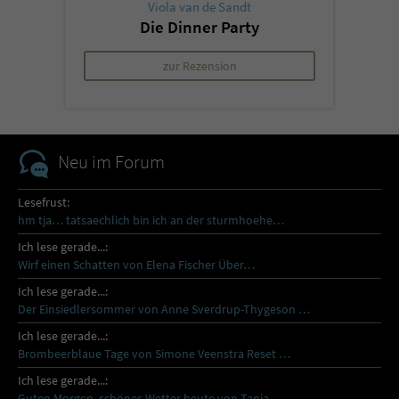
Viola van de Sandt
Die Dinner Party
zur Rezension
Neu im Forum
Lesefrust:
hm tja… tatsaechlich bin ich an der sturmhoehe…
Ich lese gerade...:
Wirf einen Schatten von Elena Fischer Über…
Ich lese gerade...:
Der Einsiedlersommer von Anne Sverdrup-Thygeson …
Ich lese gerade...:
Brombeerblaue Tage von Simone Veenstra Reset …
Ich lese gerade...:
Guten Morgen, schönes Wetter heute von Tanja…