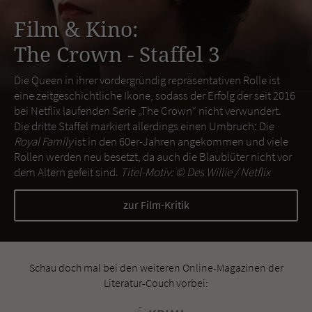
Film & Kino:
The Crown - Staffel 3
Die Queen in ihrer vordergründig repräsentativen Rolle ist
eine zeitgeschichtliche Ikone, sodass der Erfolg der seit 2016
bei Netflix laufenden Serie „The Crown“ nicht verwundert.
Die dritte Staffel markiert allerdings einen Umbruch: Die
Royal Family
ist in den 60er-Jahren angekommen und viele
Rollen werden neu besetzt, da auch die Blaublüter nicht vor
dem Altern gefeit sind.
Titel-Motiv: ©
Des Willie / Netflix
zur Film-Kritik
Schau doch mal bei den weiteren Online-Magazinen der
Literatur-Couch vorbei: