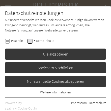
Navigation
Datenschutzeinstellungen
Couch
wechse
Auf unserer Webseite werden Cookies verwendet. Einige davon werden
Forum
Charts
Newsletter
SUCHE
zwingend benötigt, während es uns andere ermöglichen, Ihre
Nutzererfahrung auf unserer Webseite zu verbessern.
Belletristik-Couch.de
Autor*in
Jenna Blum
Essentiell
Externe Inhalte
Jenna Blum
Alle akzeptieren
Sortierung:
Speichern & schließen
Standard
Nur essentielle Cookies akzeptieren
Alle Themen anzeigen
Weitere Informationen
Essentiell
Alle Regionen anzeigen
Essentielle Cookies werden für grundlegende Funktionen der
Powered by
Impressum
|
Datenschutz
Alle Kategorien anzeigen
Webseite benötigt. Dadurch ist gewährleistet, dass die Webseite
sgalinski Cookie Opt In