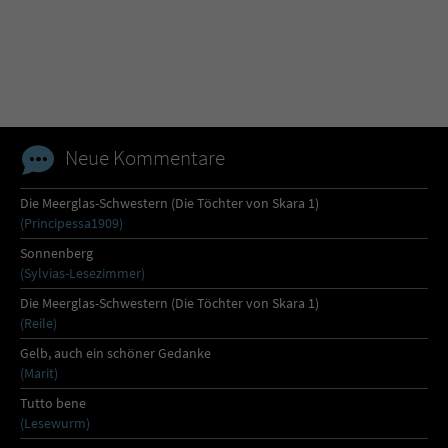
Name
tx_pwcomments_ahash
Anbieter
Literatur-Couch Medien GmbH & Co. KG
Laufzeit
1 Jahr
Neue Kommentare
Zweck
Cookie für Kommentare einzelner Buchtitel
Die Meerglas-Schwestern (Die Töchter von Skara 1)
(Principessa1909)
Name
fe_typo_user
Sonnenberg
(Sylvias-Lesezimmer)
Anbieter
Literatur-Couch Medien GmbH & Co. KG
Die Meerglas-Schwestern (Die Töchter von Skara 1)
(Reile)
Laufzeit
Session
Gelb, auch ein schöner Gedanke
(Marit)
Dieses Cookie gewährleistet die
Tutto bene
Kommunikation der Webseite mit dem
(Lesewurm)
Zweck
Benutzer. Es wird benötigt um z. B. den