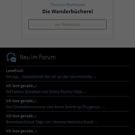
Thomas Montasser
Die Wanderbücherei
zur Rezension
Neu im Forum
Lesefrust:
hm tja… tatsaechlich bin ich an der sturmhoehe…
Ich lese gerade...:
Wirf einen Schatten von Elena Fischer Über…
Ich lese gerade...:
Der Einsiedlersommer von Anne Sverdrup-Thygeson …
Ich lese gerade...:
Brombeerblaue Tage von Simone Veenstra Reset …
Ich lese gerade...: