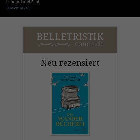
Sicherheitscode des Kontaktformulars zu
Leonard und Paul
(easymarkt3)
überprüfen.
Neu rezensiert