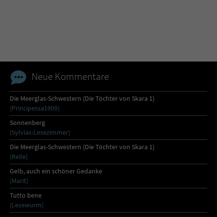
Name
tx_pwcomments_ahash
Anbieter
Literatur-Couch Medien GmbH & Co. KG
Laufzeit
1 Jahr
Neue Kommentare
Zweck
Cookie für Kommentare einzelner Buchtitel
Die Meerglas-Schwestern (Die Töchter von Skara 1)
(Principessa1909)
Name
fe_typo_user
Sonnenberg
(Sylvias-Lesezimmer)
Anbieter
Literatur-Couch Medien GmbH & Co. KG
Die Meerglas-Schwestern (Die Töchter von Skara 1)
(Reile)
Laufzeit
Session
Gelb, auch ein schöner Gedanke
(Marit)
Dieses Cookie gewährleistet die
Tutto bene
Kommunikation der Webseite mit dem
(Lesewurm)
Zweck
Benutzer. Es wird benötigt um z. B. den