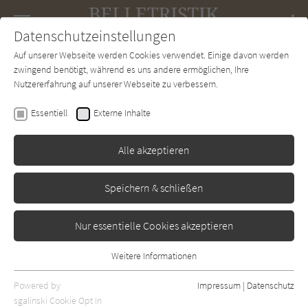
Navigation
Datenschutzeinstellungen
Couch
wechse
Auf unserer Webseite werden Cookies verwendet. Einige davon werden
Forum
Charts
Newsletter
SUCHE
zwingend benötigt, während es uns andere ermöglichen, Ihre
Nutzererfahrung auf unserer Webseite zu verbessern.
Belletristik-Couch.de
Autor*in
Carlos Fraenkel
Essentiell
Externe Inhalte
Carlos Fraenkel
Alle akzeptieren
Sortierung:
Speichern & schließen
Standard
Nur essentielle Cookies akzeptieren
Alle Themen anzeigen
Weitere Informationen
Essentiell
Alle Regionen anzeigen
Essentielle Cookies werden für grundlegende Funktionen der
Powered by
Impressum
|
Datenschutz
Alle Kategorien anzeigen
Webseite benötigt. Dadurch ist gewährleistet, dass die Webseite
sgalinski Cookie Opt In