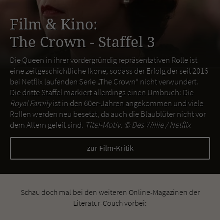
Film & Kino:
The Crown - Staffel 3
Die Queen in ihrer vordergründig repräsentativen Rolle ist
eine zeitgeschichtliche Ikone, sodass der Erfolg der seit 2016
bei Netflix laufenden Serie „The Crown“ nicht verwundert.
Die dritte Staffel markiert allerdings einen Umbruch: Die
Royal Family
ist in den 60er-Jahren angekommen und viele
Rollen werden neu besetzt, da auch die Blaublüter nicht vor
dem Altern gefeit sind.
Titel-Motiv: ©
Des Willie / Netflix
zur Film-Kritik
Schau doch mal bei den weiteren Online-Magazinen der
Literatur-Couch vorbei: