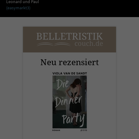
Sicherheitscode des Kontaktformulars zu
Leonard und Paul
(easymarkt3)
überprüfen.
Neu rezensiert