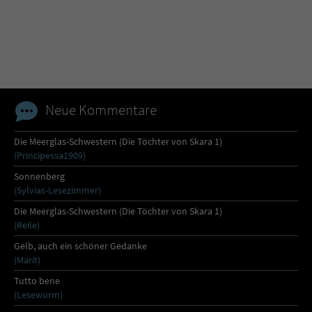
Name
tx_pwcomments_ahash
Anbieter
Literatur-Couch Medien GmbH & Co. KG
Laufzeit
1 Jahr
Neue Kommentare
Zweck
Cookie für Kommentare einzelner Buchtitel
Die Meerglas-Schwestern (Die Töchter von Skara 1)
(Principessa1909)
Name
fe_typo_user
Sonnenberg
(Sylvias-Lesezimmer)
Anbieter
Literatur-Couch Medien GmbH & Co. KG
Die Meerglas-Schwestern (Die Töchter von Skara 1)
(Reile)
Laufzeit
Session
Gelb, auch ein schöner Gedanke
(Marit)
Dieses Cookie gewährleistet die
Tutto bene
Kommunikation der Webseite mit dem
(Lesewurm)
Zweck
Benutzer. Es wird benötigt um z. B. den