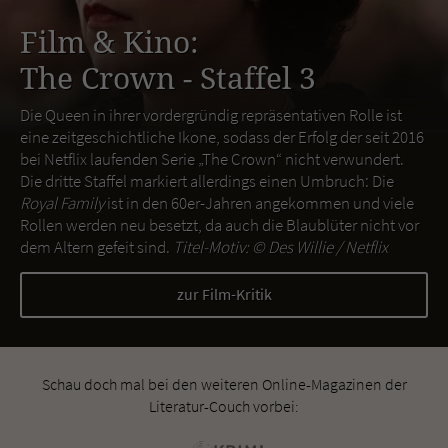
Film & Kino:
The Crown - Staffel 3
Die Queen in ihrer vordergründig repräsentativen Rolle ist
eine zeitgeschichtliche Ikone, sodass der Erfolg der seit 2016
bei Netflix laufenden Serie „The Crown“ nicht verwundert.
Die dritte Staffel markiert allerdings einen Umbruch: Die
Royal Family
ist in den 60er-Jahren angekommen und viele
Rollen werden neu besetzt, da auch die Blaublüter nicht vor
dem Altern gefeit sind.
Titel-Motiv: ©
Des Willie / Netflix
zur Film-Kritik
Schau doch mal bei den weiteren Online-Magazinen der
Literatur-Couch vorbei: