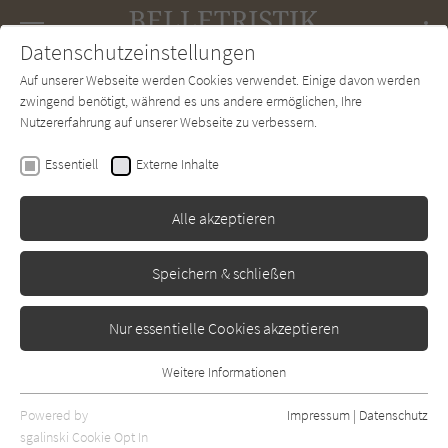
Navigation
Datenschutzeinstellungen
Couch
wechse
Auf unserer Webseite werden Cookies verwendet. Einige davon werden
Forum
Charts
Newsletter
SUCHE
zwingend benötigt, während es uns andere ermöglichen, Ihre
Nutzererfahrung auf unserer Webseite zu verbessern.
Belletristik-Couch.de
Autor*in
Kamo no Chomei
Essentiell
Externe Inhalte
Kamo no Chomei
Alle akzeptieren
Sortierung:
Speichern & schließen
Standard
Nur essentielle Cookies akzeptieren
Alle Themen anzeigen
Weitere Informationen
Essentiell
Alle Regionen anzeigen
Essentielle Cookies werden für grundlegende Funktionen der
Powered by
Impressum
|
Datenschutz
Alle Kategorien anzeigen
Webseite benötigt. Dadurch ist gewährleistet, dass die Webseite
sgalinski Cookie Opt In