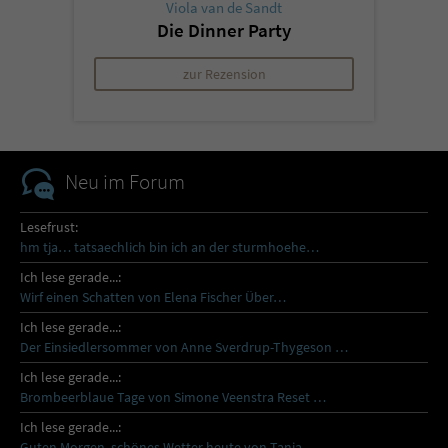
Viola van de Sandt
Die Dinner Party
zur Rezension
Neu im Forum
Lesefrust:
hm tja… tatsaechlich bin ich an der sturmhoehe…
Ich lese gerade...:
Wirf einen Schatten von Elena Fischer Über…
Ich lese gerade...:
Der Einsiedlersommer von Anne Sverdrup-Thygeson …
Ich lese gerade...:
Brombeerblaue Tage von Simone Veenstra Reset …
Ich lese gerade...:
Guten Morgen, schönes Wetter heute von Tanja…