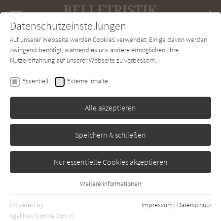
Navigation
Datenschutzeinstellungen
Couch
wechse
Auf unserer Webseite werden Cookies verwendet. Einige davon werden
Forum
Charts
Newsletter
SUCHE
zwingend benötigt, während es uns andere ermöglichen, Ihre
Nutzererfahrung auf unserer Webseite zu verbessern.
Belletristik-Couch.de
Verlage
Kiepenheuer u. Witsch
Essentiell
Externe Inhalte
Kiepenheuer u. Witsch
Alle akzeptieren
Keine Bücher verfügbar.
Speichern & schließen
Nur essentielle Cookies akzeptieren
Weitere Informationen
Essentiell
Essentielle Cookies werden für grundlegende Funktionen der
Powered by
Impressum
|
Datenschutz
Webseite benötigt. Dadurch ist gewährleistet, dass die Webseite
sgalinski Cookie Opt In