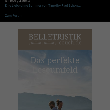
Ich lese gerade...:
Eine Liebe ohne Sommer von Timothy Paul Schon…
Zum Forum
Das perfekte
Leseumfeld