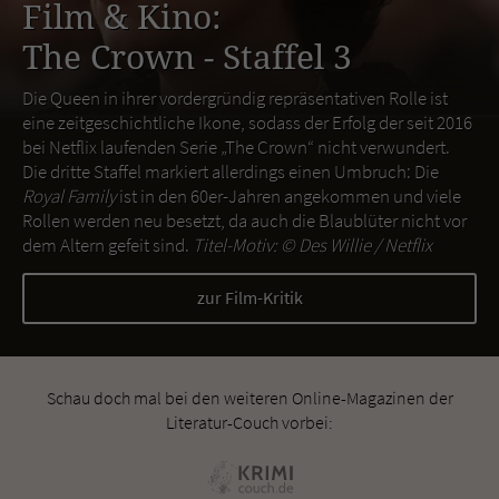
Film & Kino:
The Crown - Staffel 3
Die Queen in ihrer vordergründig repräsentativen Rolle ist
eine zeitgeschichtliche Ikone, sodass der Erfolg der seit 2016
bei Netflix laufenden Serie „The Crown“ nicht verwundert.
Die dritte Staffel markiert allerdings einen Umbruch: Die
Royal Family
ist in den 60er-Jahren angekommen und viele
Rollen werden neu besetzt, da auch die Blaublüter nicht vor
dem Altern gefeit sind.
Titel-Motiv: ©
Des Willie / Netflix
zur Film-Kritik
Schau doch mal bei den weiteren Online-Magazinen der
Literatur-Couch vorbei: