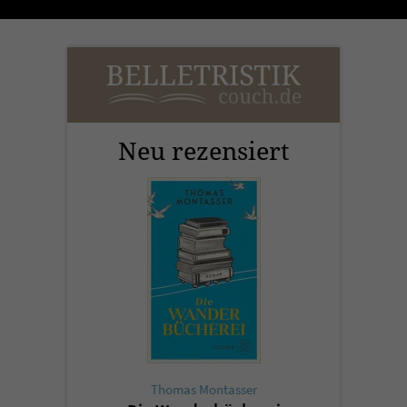
Name
tx_pwcomments_ahash
Anbieter
Literatur-Couch Medien GmbH & Co. KG
Laufzeit
1 Jahr
Neu rezensiert
Zweck
Cookie für Kommentare einzelner Buchtitel
Name
fe_typo_user
Anbieter
Literatur-Couch Medien GmbH & Co. KG
Laufzeit
Session
Dieses Cookie gewährleistet die
Kommunikation der Webseite mit dem
Thomas Montasser
Zweck
Benutzer. Es wird benötigt um z. B. den