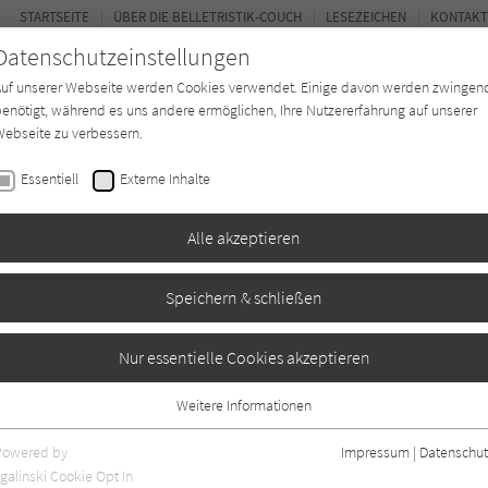
STARTSEITE
ÜBER DIE BELLETRISTIK-COUCH
LESEZEICHEN
KONTAKT
Datenschutzeinstellungen
Auf unserer Webseite werden Cookies verwendet. Einige davon werden zwingen
enötigt, während es uns andere ermöglichen, Ihre Nutzererfahrung auf unserer
ebseite zu verbessern.
FOR
Essentiell
Externe Inhalte
Autor*in
Verlage
Magazin
Ki
Alle akzeptieren
Speichern & schließen
Nur essentielle Cookies akzeptieren
Weitere Informationen
Essentiell
Essentielle Cookies werden für grundlegende Funktionen der Webseite
Powered by
Impressum
|
Datenschut
benötigt. Dadurch ist gewährleistet, dass die Webseite einwandfrei
nur rezensierte Titel anzeigen
galinski Cookie Opt In