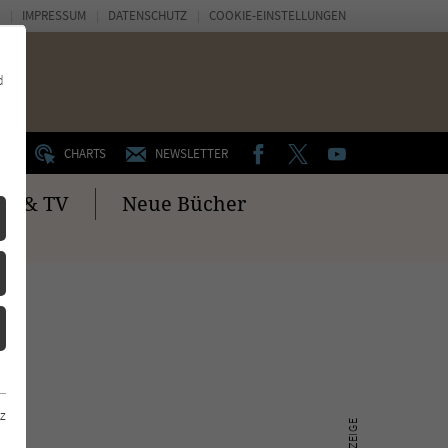
IMPRESSUM
DATENSCHUTZ
COOKIE-EINSTELLUNGEN
d
FACEBOOK
TWITTER
YOUTUBE
UM
CHARTS
NEWSLETTER
no & TV
Neue Bücher
z