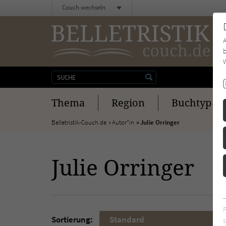
Couch wechseln
b
W
Thema
Region
Buchtyp
Belletristik-Couch.de
Autor*in
Julie Orringer
Julie Orringer
Sortierung:
Standard
s