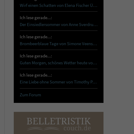
Wirf einen Schatten von Elena Fischer Über…
Ich lese gerade...:
Der Einsiedlersommer von Anne Sverdrup-Thygeson …
Ich lese gerade...:
Brombeerblaue Tage von Simone Veenstra Reset …
Ich lese gerade...:
Guten Morgen, schönes Wetter heute von Tanja…
Ich lese gerade...:
Eine Liebe ohne Sommer von Timothy Paul Schon…
Zum Forum