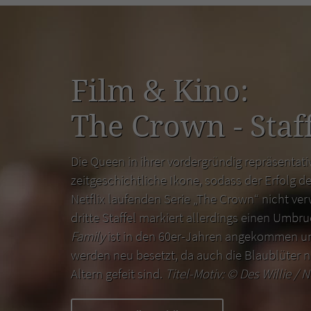
Film & Kino:
The Crown - Staff
Die Queen in ihrer vordergründig repräsentativ
zeitgeschichtliche Ikone, sodass der Erfolg de
Netflix laufenden Serie „The Crown“ nicht ver
dritte Staffel markiert allerdings einen Umbr
Family
ist in den 60er-Jahren angekommen un
werden neu besetzt, da auch die Blaublüter n
Altern gefeit sind.
Titel-Motiv: ©
Des Willie / N