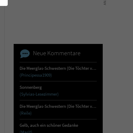
Neue Kommentare
Die Meerglas-Schwestern (Die Töchter von Skara 1)
(Principessa1909)
Sonnenberg
(Sylvias-Lesezimmer)
Die Meerglas-Schwestern (Die Töchter von Skara 1)
(Reile)
Gelb, auch ein schöner Gedanke
(Marit)