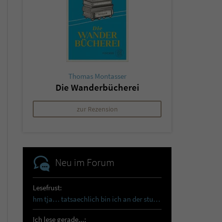
Thomas Montasser
Die Wanderbücherei
zur Rezension
Neu im Forum
Lesefrust:
hm tja… tatsaechlich bin ich an der sturmhoehe…
Ich lese gerade...: