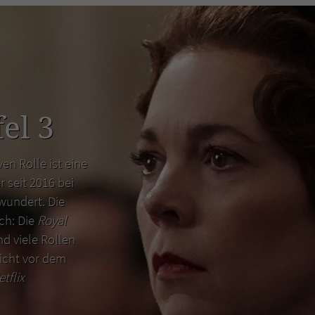
el 3
en Rolle ist eine
r seit 2016 bei
wundert. Die
uch: Die
Royal
d viele Rollen
icht vor dem
etflix