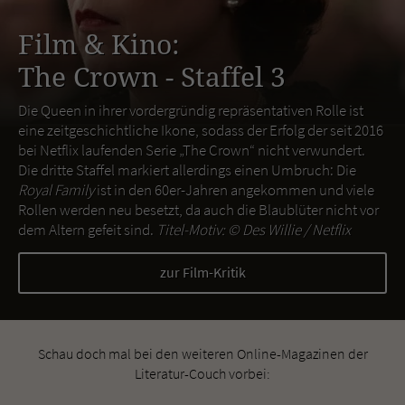
Film & Kino:
The Crown - Staffel 3
Die Queen in ihrer vordergründig repräsentativen Rolle ist
eine zeitgeschichtliche Ikone, sodass der Erfolg der seit 2016
bei Netflix laufenden Serie „The Crown“ nicht verwundert.
Die dritte Staffel markiert allerdings einen Umbruch: Die
Royal Family
ist in den 60er-Jahren angekommen und viele
Rollen werden neu besetzt, da auch die Blaublüter nicht vor
dem Altern gefeit sind.
Titel-Motiv: ©
Des Willie / Netflix
zur Film-Kritik
Schau doch mal bei den weiteren Online-Magazinen der
Literatur-Couch vorbei: