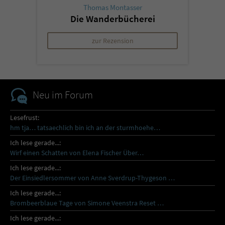
Thomas Montasser
Die Wanderbücherei
zur Rezension
Neu im Forum
Lesefrust:
hm tja… tatsaechlich bin ich an der sturmhoehe…
Ich lese gerade...:
Wirf einen Schatten von Elena Fischer Über…
Ich lese gerade...:
Der Einsiedlersommer von Anne Sverdrup-Thygeson …
Ich lese gerade...:
Brombeerblaue Tage von Simone Veenstra Reset …
Ich lese gerade...: