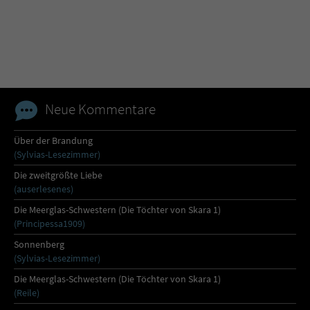
Name
tx_pwcomments_ahash
Anbieter
Literatur-Couch Medien GmbH & Co. KG
Laufzeit
1 Jahr
Neue Kommentare
Zweck
Cookie für Kommentare einzelner Buchtitel
Über der Brandung
(Sylvias-Lesezimmer)
Name
fe_typo_user
Die zweitgrößte Liebe
(auserlesenes)
Anbieter
Literatur-Couch Medien GmbH & Co. KG
Die Meerglas-Schwestern (Die Töchter von Skara 1)
(Principessa1909)
Laufzeit
Session
Sonnenberg
(Sylvias-Lesezimmer)
Dieses Cookie gewährleistet die
Die Meerglas-Schwestern (Die Töchter von Skara 1)
Kommunikation der Webseite mit dem
(Reile)
Zweck
Benutzer. Es wird benötigt um z. B. den