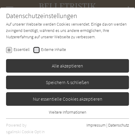
Navigation
Datenschutzeinstellungen
Couch
wechse
Auf unserer Webseite werden Cookies verwendet. Einige davon werden
Forum
Charts
Newsletter
SUCHE
zwingend benötigt, während es uns andere ermöglichen, Ihre
Nutzererfahrung auf unserer Webseite zu verbessern.
Belletristik-Couch.de
Autor*in
Johanna Sebauer
Essentiell
Externe Inhalte
Johanna Sebauer
Alle akzeptieren
Sortierung:
Speichern & schließen
Standard
Nur essentielle Cookies akzeptieren
Alle Themen anzeigen
Weitere Informationen
Essentiell
Alle Regionen anzeigen
Essentielle Cookies werden für grundlegende Funktionen der
Powered by
Impressum
|
Datenschutz
Alle Kategorien anzeigen
Webseite benötigt. Dadurch ist gewährleistet, dass die Webseite
sgalinski Cookie Opt In