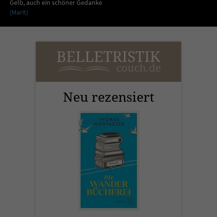
Sicherheitscode des Kontaktformulars zu
Gelb, auch ein schöner Gedanke
(Marit)
überprüfen.
Neu rezensiert