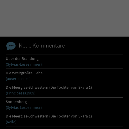
Name
tx_pwcomments_ahash
Anbieter
Literatur-Couch Medien GmbH & Co. KG
Laufzeit
1 Jahr
Neue Kommentare
Zweck
Cookie für Kommentare einzelner Buchtitel
Über der Brandung
(Sylvias-Lesezimmer)
Name
fe_typo_user
Die zweitgrößte Liebe
(auserlesenes)
Anbieter
Literatur-Couch Medien GmbH & Co. KG
Die Meerglas-Schwestern (Die Töchter von Skara 1)
(Principessa1909)
Laufzeit
Session
Sonnenberg
(Sylvias-Lesezimmer)
Dieses Cookie gewährleistet die
Die Meerglas-Schwestern (Die Töchter von Skara 1)
Kommunikation der Webseite mit dem
(Reile)
Zweck
Benutzer. Es wird benötigt um z. B. den