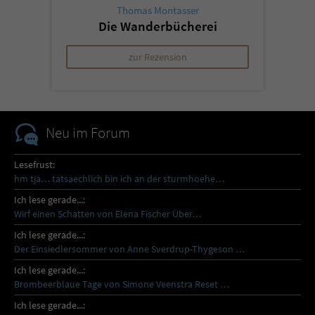
Thomas Montasser
Die Wanderbücherei
zur Rezension
Neu im Forum
Lesefrust:
hm tja… tatsaechlich bin ich an der sturmhoehe…
Ich lese gerade...:
Wirf einen Schatten von Elena Fischer Über…
Ich lese gerade...:
Der Einsiedlersommer von Anne Sverdrup-Thygeson …
Ich lese gerade...:
Brombeerblaue Tage von Simone Veenstra Reset …
Ich lese gerade...: