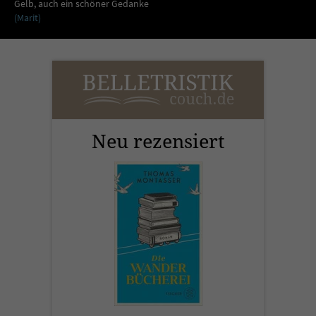
Sicherheitscode des Kontaktformulars zu
Gelb, auch ein schöner Gedanke
(Marit)
überprüfen.
Neu rezensiert