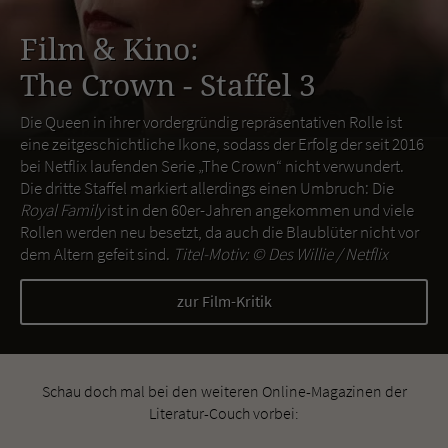
Film & Kino:
The Crown - Staffel 3
Die Queen in ihrer vordergründig repräsentativen Rolle ist
eine zeitgeschichtliche Ikone, sodass der Erfolg der seit 2016
bei Netflix laufenden Serie „The Crown“ nicht verwundert.
Die dritte Staffel markiert allerdings einen Umbruch: Die
Royal Family
ist in den 60er-Jahren angekommen und viele
Rollen werden neu besetzt, da auch die Blaublüter nicht vor
dem Altern gefeit sind.
Titel-Motiv: ©
Des Willie / Netflix
zur Film-Kritik
Schau doch mal bei den weiteren Online-Magazinen der
Literatur-Couch vorbei: