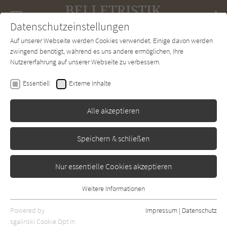
Navigation
Datenschutzeinstellungen
Couch
wechse
Auf unserer Webseite werden Cookies verwendet. Einige davon werden
Forum
Charts
Newsletter
SUCHE
zwingend benötigt, während es uns andere ermöglichen, Ihre
Nutzererfahrung auf unserer Webseite zu verbessern.
Belletristik-Couch.de
Autor*in
Omid Scobie
Essentiell
Externe Inhalte
Omid Scobie
Alle akzeptieren
Sortierung:
Speichern & schließen
Standard
Nur essentielle Cookies akzeptieren
Alle Themen anzeigen
Weitere Informationen
Essentiell
Alle Regionen anzeigen
Essentielle Cookies werden für grundlegende Funktionen der
Powered by
Impressum
|
Datenschutz
Alle Kategorien anzeigen
Webseite benötigt. Dadurch ist gewährleistet, dass die Webseite
sgalinski Cookie Opt In