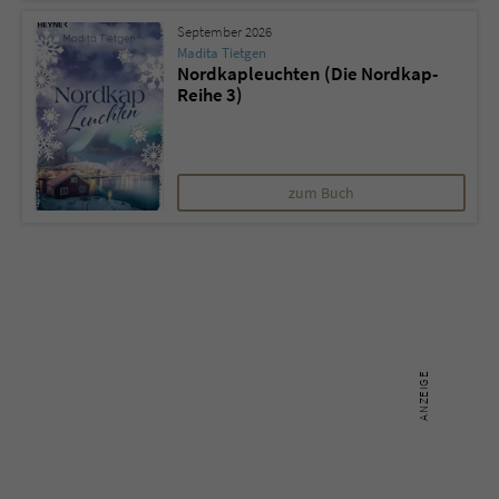
September 2026
Madita Tietgen
Name
tx_pwcomments_ahash
Nordkapleuchten (Die Nordkap-
Reihe 3)
Anbieter
Literatur-Couch Medien GmbH & Co. KG
Laufzeit
1 Jahr
zum Buch
Zweck
Cookie für Kommentare einzelner Buchtitel
Name
fe_typo_user
Anbieter
Literatur-Couch Medien GmbH & Co. KG
Laufzeit
Session
Dieses Cookie gewährleistet die
Kommunikation der Webseite mit dem
Zweck
Benutzer. Es wird benötigt um z. B. den