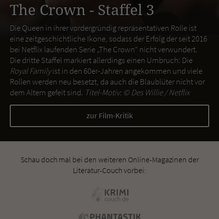
The Crown - Staffel 3
Die Queen in ihrer vordergründig repräsentativen Rolle ist
eine zeitgeschichtliche Ikone, sodass der Erfolg der seit 2016
bei Netflix laufenden Serie „The Crown“ nicht verwundert.
Die dritte Staffel markiert allerdings einen Umbruch: Die
Royal Family
ist in den 60er-Jahren angekommen und viele
Rollen werden neu besetzt, da auch die Blaublüter nicht vor
dem Altern gefeit sind.
Titel-Motiv: ©
Des Willie / Netflix
zur Film-Kritik
Schau doch mal bei den weiteren Online-Magazinen der
Literatur-Couch vorbei: