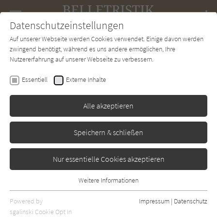
Navigation
Datenschutzeinstellungen
Couch
wechse
Auf unserer Webseite werden Cookies verwendet. Einige davon werden
Forum
Charts
Newsletter
SUCHE
zwingend benötigt, während es uns andere ermöglichen, Ihre
Nutzererfahrung auf unserer Webseite zu verbessern.
Belletristik-Couch.de
Autor*in
Madita Tietgen
Essentiell
Externe Inhalte
Madita Tietgen
Alle akzeptieren
Sortierung:
Speichern & schließen
Standard
Nur essentielle Cookies akzeptieren
Alle Themen anzeigen
Weitere Informationen
Essentiell
Alle Regionen anzeigen
Essentielle Cookies werden für grundlegende Funktionen der
Powered by
Impressum
|
Datenschutz
Alle Kategorien anzeigen
Webseite benötigt. Dadurch ist gewährleistet, dass die Webseite
sgalinski Cookie Opt In