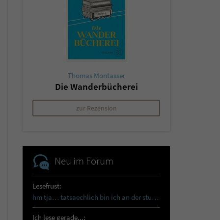
Thomas Montasser
Die Wanderbücherei
zur Rezension
Neu im Forum
Lesefrust:
hm tja… tatsaechlich bin ich an der sturmhoehe…
Ich lese gerade...: