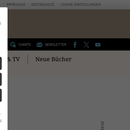
IMPRESSUM
DATENSCHUTZ
COOKIE-EINSTELLUNGEN
d
FACEBOOK
TWITTER
YOUTUBE
UM
CHARTS
NEWSLETTER
no & TV
Neue Bücher
z