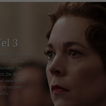
el 3
en Rolle ist eine
r seit 2016 bei
wundert. Die
uch: Die
Royal
d viele Rollen
icht vor dem
etflix