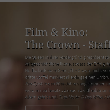
Film & Kino:
The Crown - Staff
Die Queen in ihrer vordergründig repräsentativ
zeitgeschichtliche Ikone, sodass der Erfolg de
Netflix laufenden Serie „The Crown“ nicht ver
dritte Staffel markiert allerdings einen Umbr
Family
ist in den 60er-Jahren angekommen un
werden neu besetzt, da auch die Blaublüter n
Altern gefeit sind.
Titel-Motiv: ©
Des Willie / N