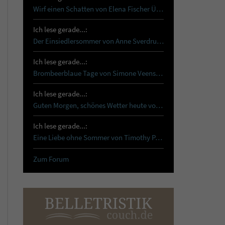
Wirf einen Schatten von Elena Fischer Über…
Ich lese gerade...:
Der Einsiedlersommer von Anne Sverdrup-Thygeson …
Ich lese gerade...:
Brombeerblaue Tage von Simone Veenstra Reset …
Ich lese gerade...:
Guten Morgen, schönes Wetter heute von Tanja…
Ich lese gerade...:
Eine Liebe ohne Sommer von Timothy Paul Schon…
Zum Forum