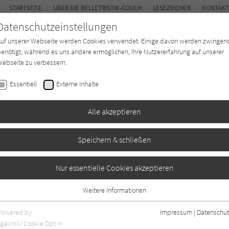
STARTSEITE
ÜBER DIE BELLETRISTIK-COUCH
LESEZEICHEN
KONTAKT
Datenschutzeinstellungen
Auf unserer Webseite werden Cookies verwendet. Einige davon werden zwingen
enötigt, während es uns andere ermöglichen, Ihre Nutzererfahrung auf unserer
ebseite zu verbessern.
FOR
Essentiell
Externe Inhalte
Autor*in
Verlage
Magazin
Ki
Alle akzeptieren
Speichern & schließen
Nur essentielle Cookies akzeptieren
Weitere Informationen
Essentiell
Essentielle Cookies werden für grundlegende Funktionen der Webseite
Powered by
Impressum
|
Datenschut
benötigt. Dadurch ist gewährleistet, dass die Webseite einwandfrei
nur rezensierte Titel anzeigen
galinski Cookie Opt In