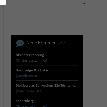
Neue Kommentare
Über der Brandung
(Sylvias-Lesezimmer)
Die zweitgrößte Liebe
(auserlesenes)
Die Meerglas-Schwestern (Die Töchter von Skara 1)
(Principessa1909)
Sonnenberg
(Sylvias-Lesezimmer)