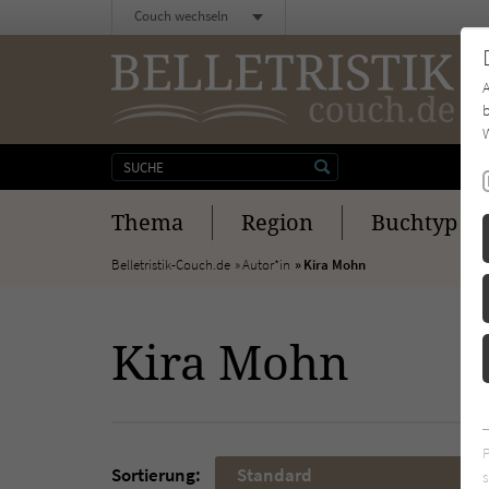
Couch wechseln
b
W
Thema
Region
Buchtyp
Belletristik-Couch.de
Autor*in
Kira Mohn
Kira Mohn
Sortierung:
Standard
s