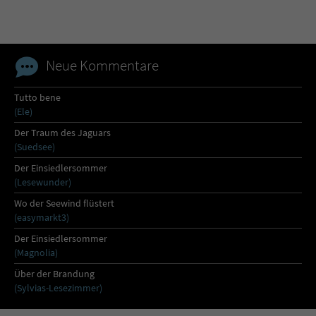
Sicherheitscode des Kontaktformulars zu
überprüfen.
Neue Kommentare
Tutto bene
(Ele)
Der Traum des Jaguars
(Suedsee)
Der Einsiedlersommer
(Lesewunder)
Wo der Seewind flüstert
(easymarkt3)
Der Einsiedlersommer
(Magnolia)
Über der Brandung
(Sylvias-Lesezimmer)