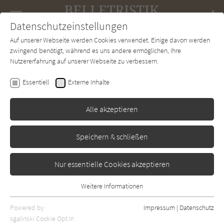
Navigation
Datenschutzeinstellungen
Couch
wechse
Auf unserer Webseite werden Cookies verwendet. Einige davon werden
Forum
Charts
Newsletter
SUCHE
zwingend benötigt, während es uns andere ermöglichen, Ihre
Nutzererfahrung auf unserer Webseite zu verbessern.
Belletristik-Couch.de
Autor*in
Brynne Weaver
Essentiell
Externe Inhalte
Brynne Weaver
Alle akzeptieren
Sortierung:
Speichern & schließen
Standard
Nur essentielle Cookies akzeptieren
Alle Themen anzeigen
Weitere Informationen
Essentiell
Alle Regionen anzeigen
Essentielle Cookies werden für grundlegende Funktionen der
Powered by
Impressum
|
Datenschutz
Alle Kategorien anzeigen
Webseite benötigt. Dadurch ist gewährleistet, dass die Webseite
sgalinski Cookie Opt In