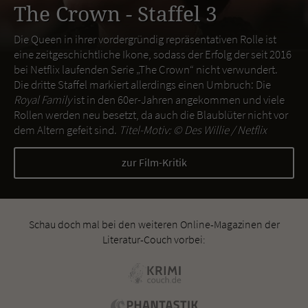
The Crown - Staffel 3
Die Queen in ihrer vordergründig repräsentativen Rolle ist
eine zeitgeschichtliche Ikone, sodass der Erfolg der seit 2016
bei Netflix laufenden Serie „The Crown“ nicht verwundert.
Die dritte Staffel markiert allerdings einen Umbruch: Die
Royal Family
ist in den 60er-Jahren angekommen und viele
Rollen werden neu besetzt, da auch die Blaublüter nicht vor
dem Altern gefeit sind.
Titel-Motiv: ©
Des Willie / Netflix
zur Film-Kritik
Schau doch mal bei den weiteren Online-Magazinen der
Literatur-Couch vorbei: