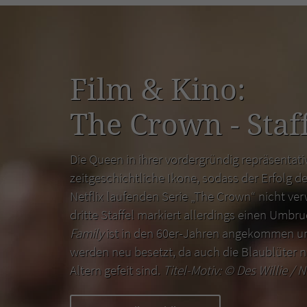
Film & Kino:
The Crown - Staff
Die Queen in ihrer vordergründig repräsentativ
zeitgeschichtliche Ikone, sodass der Erfolg de
Netflix laufenden Serie „The Crown“ nicht ver
dritte Staffel markiert allerdings einen Umbr
Family
ist in den 60er-Jahren angekommen un
werden neu besetzt, da auch die Blaublüter n
Altern gefeit sind.
Titel-Motiv: ©
Des Willie / N