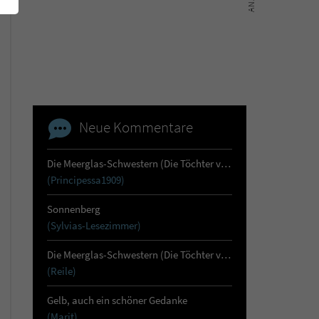
Neue Kommentare
Die Meerglas-Schwestern (Die Töchter von Skara 1)
(Principessa1909)
Sonnenberg
(Sylvias-Lesezimmer)
Die Meerglas-Schwestern (Die Töchter von Skara 1)
(Reile)
Gelb, auch ein schöner Gedanke
(Marit)