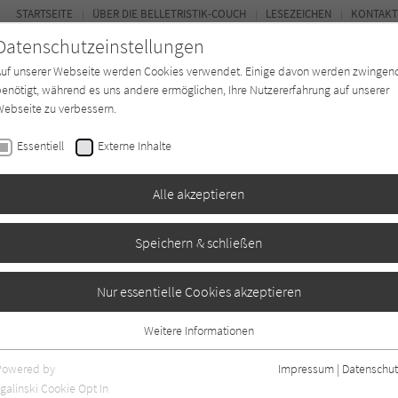
STARTSEITE
ÜBER DIE BELLETRISTIK-COUCH
LESEZEICHEN
KONTAKT
Datenschutzeinstellungen
Auf unserer Webseite werden Cookies verwendet. Einige davon werden zwingen
enötigt, während es uns andere ermöglichen, Ihre Nutzererfahrung auf unserer
ebseite zu verbessern.
FOR
Essentiell
Externe Inhalte
Autor*in
Verlage
Magazin
Ki
Alle akzeptieren
Speichern & schließen
Nur essentielle Cookies akzeptieren
Weitere Informationen
Essentiell
Essentielle Cookies werden für grundlegende Funktionen der Webseite
Powered by
Impressum
|
Datenschut
benötigt. Dadurch ist gewährleistet, dass die Webseite einwandfrei
nur rezensierte Titel anzeigen
galinski Cookie Opt In