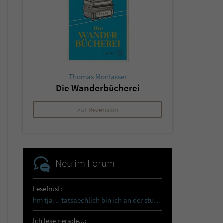
Thomas Montasser
Die Wanderbücherei
zur Rezension
Neu im Forum
Lesefrust:
hm tja… tatsaechlich bin ich an der sturmhoehe…
Ich lese gerade...: