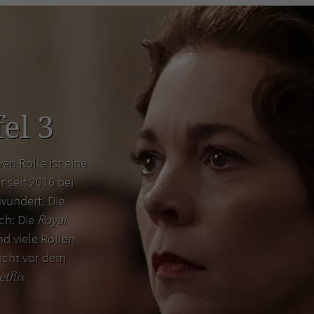
el 3
en Rolle ist eine
r seit 2016 bei
wundert. Die
uch: Die
Royal
d viele Rollen
icht vor dem
etflix