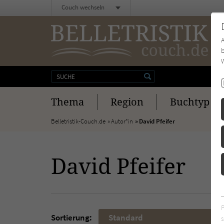
Couch wechseln
b
W
Thema
Region
Buchtyp
Belletristik-Couch.de
Autor*in
David Pfeifer
David Pfeifer
Sortierung:
Standard
s