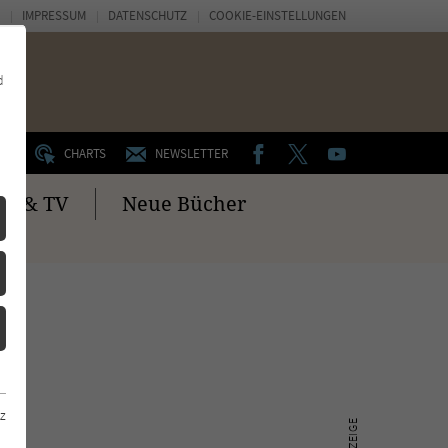
IMPRESSUM
DATENSCHUTZ
COOKIE-EINSTELLUNGEN
d
FACEBOOK
TWITTER
YOUTUBE
UM
CHARTS
NEWSLETTER
no & TV
Neue Bücher
z