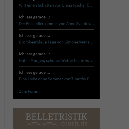
Wirf einen Schatten von Elena Fischer Über…
Ich lese gerade...:
Der Einsiedlersommer von Anne Sverdrup-Thygeson …
Ich lese gerade...:
Brombeerblaue Tage von Simone Veenstra Reset …
Ich lese gerade...:
Guten Morgen, schönes Wetter heute von Tanja…
Ich lese gerade...:
Eine Liebe ohne Sommer von Timothy Paul Schon…
Zum Forum