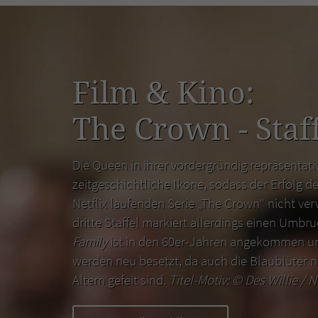
Film & Kino:
The Crown - Staff
Die Queen in ihrer vordergründig repräsentativ
zeitgeschichtliche Ikone, sodass der Erfolg de
Netflix laufenden Serie „The Crown“ nicht ver
dritte Staffel markiert allerdings einen Umbr
Family
ist in den 60er-Jahren angekommen un
werden neu besetzt, da auch die Blaublüter n
Altern gefeit sind.
Titel-Motiv: ©
Des Willie / N