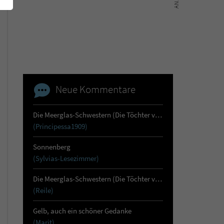
Neue Kommentare
Die Meerglas-Schwestern (Die Töchter von Skara 1)
(Principessa1909)
Sonnenberg
(Sylvias-Lesezimmer)
Die Meerglas-Schwestern (Die Töchter von Skara 1)
(Reile)
Gelb, auch ein schöner Gedanke
(Marit)