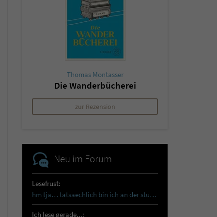
Thomas Montasser
Die Wanderbücherei
zur Rezension
Neu im Forum
Lesefrust:
hm tja… tatsaechlich bin ich an der sturmhoehe…
Ich lese gerade...: