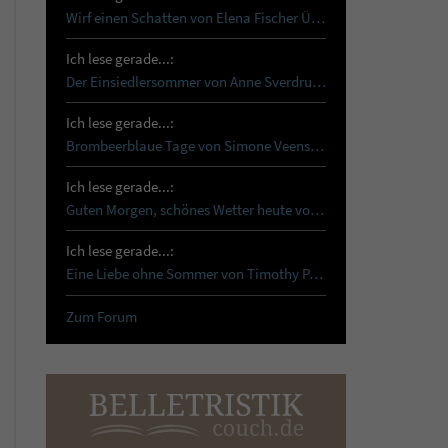
Wirf einen Schatten von Elena Fischer Über…
Ich lese gerade...:
Der Einsiedlersommer von Anne Sverdrup-Thygeson …
Ich lese gerade...:
Brombeerblaue Tage von Simone Veenstra Reset …
Ich lese gerade...:
Guten Morgen, schönes Wetter heute von Tanja…
Ich lese gerade...:
Eine Liebe ohne Sommer von Timothy Paul Schon…
Zum Forum