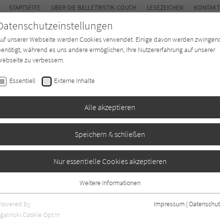
STARTSEITE
ÜBER DIE BELLETRISTIK-COUCH
LESEZEICHEN
KONTAKT
Datenschutzeinstellungen
Auf unserer Webseite werden Cookies verwendet. Einige davon werden zwingen
enötigt, während es uns andere ermöglichen, Ihre Nutzererfahrung auf unserer
ebseite zu verbessern.
FOR
Essentiell
Externe Inhalte
Autor*in
Verlage
Magazin
Ki
Alle akzeptieren
Speichern & schließen
hauer
Nur essentielle Cookies akzeptieren
Weitere Informationen
Essentiell
Essentielle Cookies werden für grundlegende Funktionen der Webseite
Powered by
Impressum
|
Datenschut
benötigt. Dadurch ist gewährleistet, dass die Webseite einwandfrei
nur rezensierte Titel anzeigen
galinski Cookie Opt In