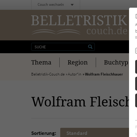
Couch wechseln
b
W
Thema
Region
Buchtyp
Belletristik-Couch.de
Autor*in
Wolfram Fleischhauer
Wolfram Fleisch
Sortierung:
Standard
s