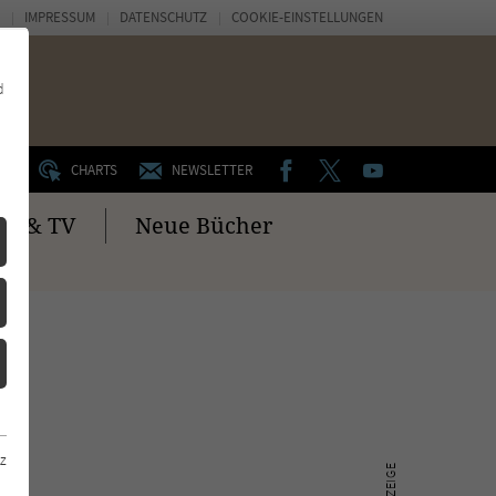
IMPRESSUM
DATENSCHUTZ
COOKIE-EINSTELLUNGEN
d
FACEBOOK
TWITTER
YOUTUBE
UM
CHARTS
NEWSLETTER
no & TV
Neue Bücher
z