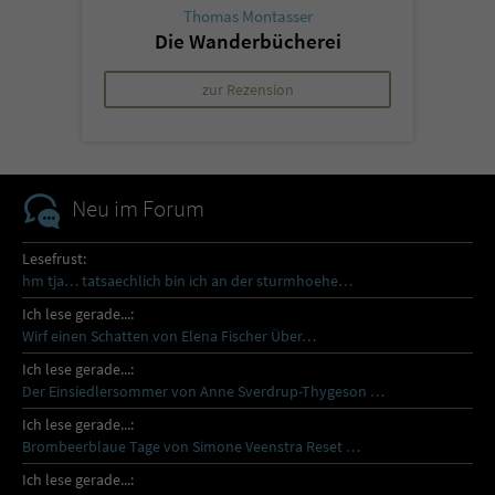
Thomas Montasser
Die Wanderbücherei
zur Rezension
Neu im Forum
Lesefrust:
hm tja… tatsaechlich bin ich an der sturmhoehe…
Ich lese gerade...:
Wirf einen Schatten von Elena Fischer Über…
Ich lese gerade...:
Der Einsiedlersommer von Anne Sverdrup-Thygeson …
Ich lese gerade...:
Brombeerblaue Tage von Simone Veenstra Reset …
Ich lese gerade...: