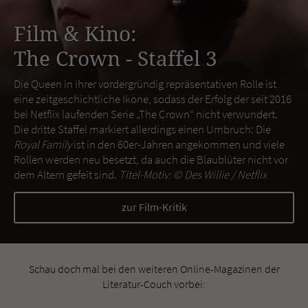
Film & Kino:
The Crown - Staffel 3
Die Queen in ihrer vordergründig repräsentativen Rolle ist
eine zeitgeschichtliche Ikone, sodass der Erfolg der seit 2016
bei Netflix laufenden Serie „The Crown“ nicht verwundert.
Die dritte Staffel markiert allerdings einen Umbruch: Die
Royal Family
ist in den 60er-Jahren angekommen und viele
Rollen werden neu besetzt, da auch die Blaublüter nicht vor
dem Altern gefeit sind.
Titel-Motiv: ©
Des Willie / Netflix
zur Film-Kritik
Schau doch mal bei den weiteren Online-Magazinen der
Literatur-Couch vorbei: