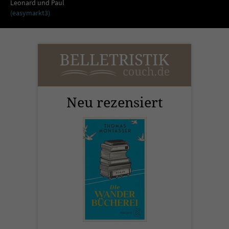
Sicherheitscode des Kontaktformulars zu
Leonard und Paul
(easymarkt3)
überprüfen.
Neu rezensiert