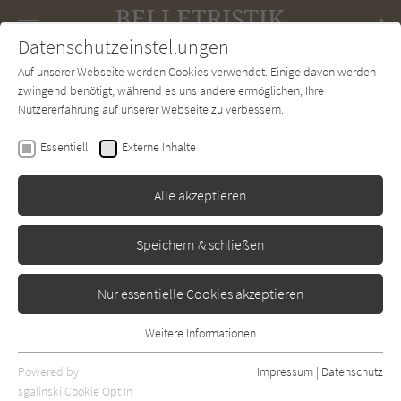
Navigation
Datenschutzeinstellungen
Couch
wechse
Auf unserer Webseite werden Cookies verwendet. Einige davon werden
Forum
Charts
Newsletter
SUCHE
zwingend benötigt, während es uns andere ermöglichen, Ihre
Nutzererfahrung auf unserer Webseite zu verbessern.
Belletristik-Couch.de
Autor*in
Thomas Lehr
Essentiell
Externe Inhalte
Thomas Lehr
Alle akzeptieren
Sortierung:
Speichern & schließen
Standard
Nur essentielle Cookies akzeptieren
Alle Themen anzeigen
Weitere Informationen
Essentiell
Alle Regionen anzeigen
Essentielle Cookies werden für grundlegende Funktionen der
Powered by
Impressum
|
Datenschutz
Alle Kategorien anzeigen
Webseite benötigt. Dadurch ist gewährleistet, dass die Webseite
sgalinski Cookie Opt In