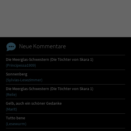
Name
tx_pwcomments_ahash
Anbieter
Literatur-Couch Medien GmbH & Co. KG
Laufzeit
1 Jahr
Neue Kommentare
Zweck
Cookie für Kommentare einzelner Buchtitel
Die Meerglas-Schwestern (Die Töchter von Skara 1)
(Principessa1909)
Name
fe_typo_user
Sonnenberg
(Sylvias-Lesezimmer)
Anbieter
Literatur-Couch Medien GmbH & Co. KG
Die Meerglas-Schwestern (Die Töchter von Skara 1)
(Reile)
Laufzeit
Session
Gelb, auch ein schöner Gedanke
(Marit)
Dieses Cookie gewährleistet die
Tutto bene
Kommunikation der Webseite mit dem
(Lesewurm)
Zweck
Benutzer. Es wird benötigt um z. B. den