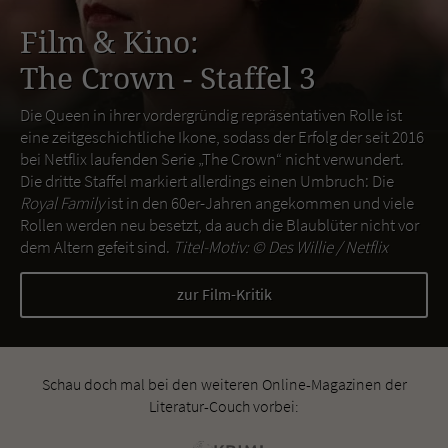
Film & Kino:
The Crown - Staffel 3
Die Queen in ihrer vordergründig repräsentativen Rolle ist
eine zeitgeschichtliche Ikone, sodass der Erfolg der seit 2016
bei Netflix laufenden Serie „The Crown“ nicht verwundert.
Die dritte Staffel markiert allerdings einen Umbruch: Die
Royal Family
ist in den 60er-Jahren angekommen und viele
Rollen werden neu besetzt, da auch die Blaublüter nicht vor
dem Altern gefeit sind.
Titel-Motiv: ©
Des Willie / Netflix
zur Film-Kritik
Schau doch mal bei den weiteren Online-Magazinen der
Literatur-Couch vorbei: