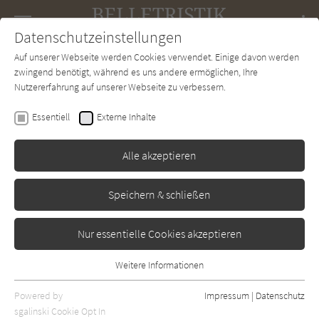
Navigation
Datenschutzeinstellungen
Couch
wechse
Auf unserer Webseite werden Cookies verwendet. Einige davon werden
Forum
Charts
Newsletter
SUCHE
zwingend benötigt, während es uns andere ermöglichen, Ihre
Nutzererfahrung auf unserer Webseite zu verbessern.
Belletristik-Couch.de
Autor*in
Rachel Kushner
Essentiell
Externe Inhalte
Rachel Kushner
Alle akzeptieren
Sortierung:
Speichern & schließen
Standard
Nur essentielle Cookies akzeptieren
Alle Themen anzeigen
Weitere Informationen
Essentiell
Alle Regionen anzeigen
Essentielle Cookies werden für grundlegende Funktionen der
Powered by
Impressum
|
Datenschutz
Alle Kategorien anzeigen
Webseite benötigt. Dadurch ist gewährleistet, dass die Webseite
sgalinski Cookie Opt In