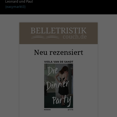
Sicherheitscode des Kontaktformulars zu
Leonard und Paul
(easymarkt3)
überprüfen.
Neu rezensiert