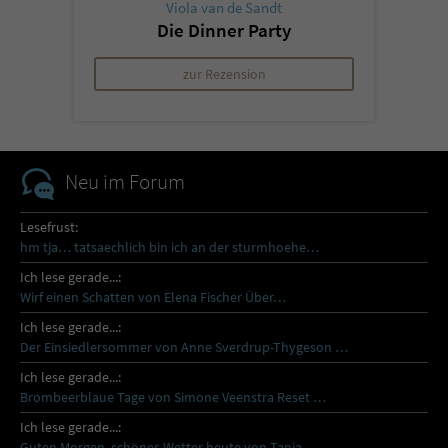
Viola van de Sandt
Die Dinner Party
zur Rezension
Neu im Forum
Lesefrust:
hm tja… tatsaechlich bin ich an der sturmhoehe…
Ich lese gerade...:
Wirf einen Schatten von Elena Fischer Über…
Ich lese gerade...:
Der Einsiedlersommer von Anne Sverdrup-Thygeson …
Ich lese gerade...:
Brombeerblaue Tage von Simone Veenstra Reset …
Ich lese gerade...:
Guten Morgen, schönes Wetter heute von Tanja…