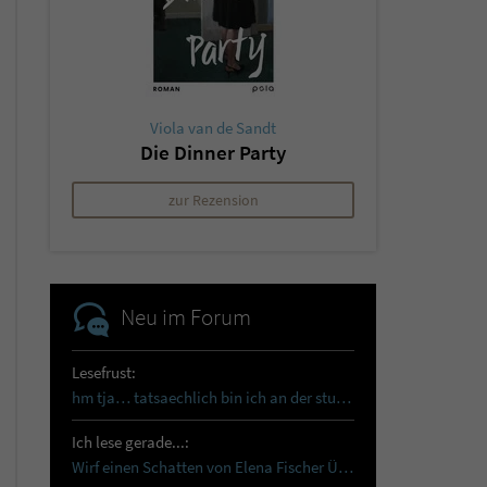
Viola van de Sandt
Die Dinner Party
zur Rezension
Neu im Forum
Lesefrust:
hm tja… tatsaechlich bin ich an der sturmhoehe…
Ich lese gerade...:
Wirf einen Schatten von Elena Fischer Über…