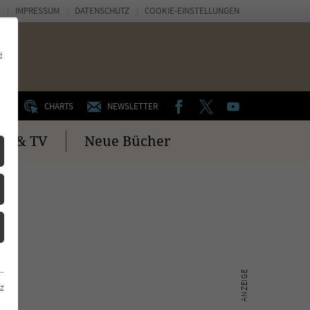
IMPRESSUM
DATENSCHUTZ
COOKIE-EINSTELLUNGEN
d
FACEBOOK
TWITTER
YOUTUBE
UM
CHARTS
NEWSLETTER
no & TV
Neue Bücher
z