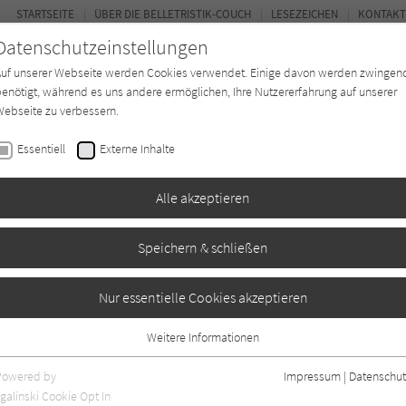
STARTSEITE
ÜBER DIE BELLETRISTIK-COUCH
LESEZEICHEN
KONTAKT
Datenschutzeinstellungen
Auf unserer Webseite werden Cookies verwendet. Einige davon werden zwingen
enötigt, während es uns andere ermöglichen, Ihre Nutzererfahrung auf unserer
ebseite zu verbessern.
FOR
Essentiell
Externe Inhalte
Autor*in
Verlage
Magazin
Ki
Alle akzeptieren
Speichern & schließen
nn
Nur essentielle Cookies akzeptieren
Weitere Informationen
Essentiell
Essentielle Cookies werden für grundlegende Funktionen der Webseite
Powered by
Impressum
|
Datenschut
benötigt. Dadurch ist gewährleistet, dass die Webseite einwandfrei
galinski Cookie Opt In