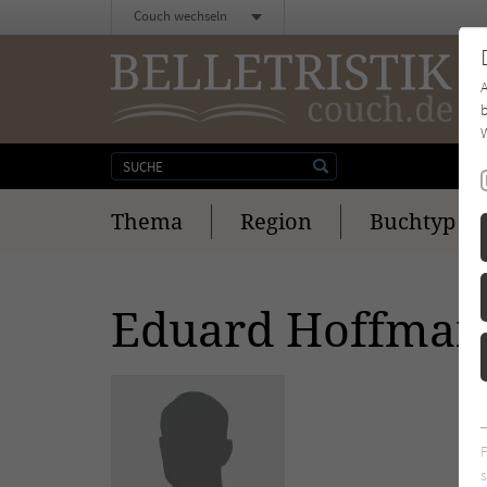
Couch wechseln
b
W
Thema
Region
Buchtyp
Eduard Hoffma
s