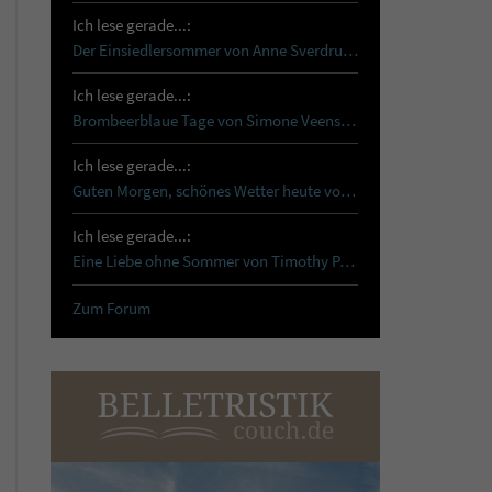
Ich lese gerade...:
Der Einsiedlersommer von Anne Sverdrup-Thygeson …
Ich lese gerade...:
Brombeerblaue Tage von Simone Veenstra Reset …
Ich lese gerade...:
Guten Morgen, schönes Wetter heute von Tanja…
Ich lese gerade...:
Eine Liebe ohne Sommer von Timothy Paul Schon…
Zum Forum