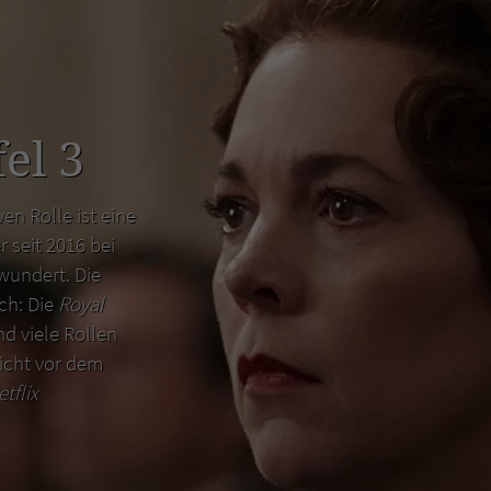
el 3
en Rolle ist eine
r seit 2016 bei
wundert. Die
uch: Die
Royal
d viele Rollen
icht vor dem
etflix