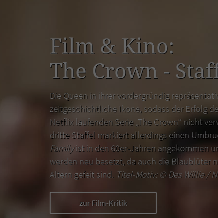
Film & Kino:
The Crown - Staff
Die Queen in ihrer vordergründig repräsentativ
zeitgeschichtliche Ikone, sodass der Erfolg de
Netflix laufenden Serie „The Crown“ nicht ver
dritte Staffel markiert allerdings einen Umbr
Family
ist in den 60er-Jahren angekommen un
werden neu besetzt, da auch die Blaublüter n
Altern gefeit sind.
Titel-Motiv: ©
Des Willie / N
zur Film-Kritik