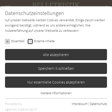
Navigation
Datenschutzeinstellungen
Couch
wechse
Auf unserer Webseite werden Cookies verwendet. Einige davon werden
Forum
Charts
Newsletter
SUCHE
zwingend benötigt, während es uns andere ermöglichen, Ihre
Nutzererfahrung auf unserer Webseite zu verbessern.
Belletristik-Couch.de
Verlage
Turner Publishing
Essentiell
Externe Inhalte
Turner Publishing
Alle akzeptieren
Sortierung:
Speichern & schließen
Standard
Nur essentielle Cookies akzeptieren
Alle Themen anzeigen
Weitere Informationen
Essentiell
Alle Regionen anzeigen
Essentielle Cookies werden für grundlegende Funktionen der
Powered by
Impressum
|
Datenschutz
Alle Kategorien anzeigen
Webseite benötigt. Dadurch ist gewährleistet, dass die Webseite
sgalinski Cookie Opt In