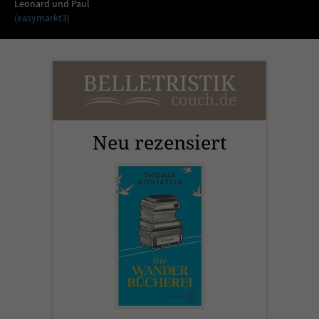
Sicherheitscode des Kontaktformulars zu
Leonard und Paul
(easymarkt3)
überprüfen.
Neu rezensiert