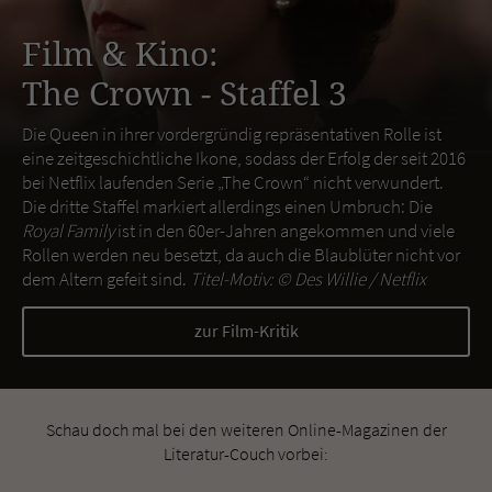
Film & Kino:
The Crown - Staffel 3
Die Queen in ihrer vordergründig repräsentativen Rolle ist
eine zeitgeschichtliche Ikone, sodass der Erfolg der seit 2016
bei Netflix laufenden Serie „The Crown“ nicht verwundert.
Die dritte Staffel markiert allerdings einen Umbruch: Die
Royal Family
ist in den 60er-Jahren angekommen und viele
Rollen werden neu besetzt, da auch die Blaublüter nicht vor
dem Altern gefeit sind.
Titel-Motiv: ©
Des Willie / Netflix
zur Film-Kritik
Schau doch mal bei den weiteren Online-Magazinen der
Literatur-Couch vorbei: