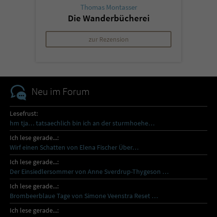
Thomas Montasser
Die Wanderbücherei
zur Rezension
Neu im Forum
Lesefrust:
hm tja… tatsaechlich bin ich an der sturmhoehe…
Ich lese gerade...:
Wirf einen Schatten von Elena Fischer Über…
Ich lese gerade...:
Der Einsiedlersommer von Anne Sverdrup-Thygeson …
Ich lese gerade...:
Brombeerblaue Tage von Simone Veenstra Reset …
Ich lese gerade...: