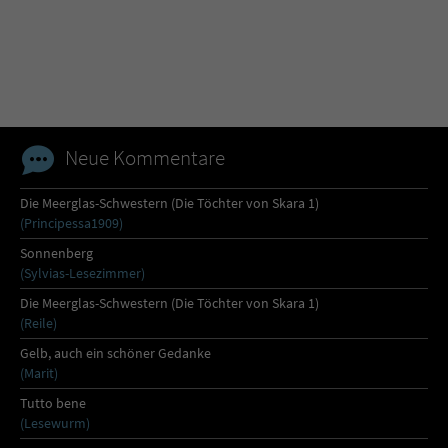
Name
tx_pwcomments_ahash
Anbieter
Literatur-Couch Medien GmbH & Co. KG
Laufzeit
1 Jahr
Neue Kommentare
Zweck
Cookie für Kommentare einzelner Buchtitel
Die Meerglas-Schwestern (Die Töchter von Skara 1)
(Principessa1909)
Name
fe_typo_user
Sonnenberg
(Sylvias-Lesezimmer)
Anbieter
Literatur-Couch Medien GmbH & Co. KG
Die Meerglas-Schwestern (Die Töchter von Skara 1)
(Reile)
Laufzeit
Session
Gelb, auch ein schöner Gedanke
(Marit)
Dieses Cookie gewährleistet die
Tutto bene
Kommunikation der Webseite mit dem
(Lesewurm)
Zweck
Benutzer. Es wird benötigt um z. B. den