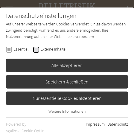
Navigation
Datenschutzeinstellungen
Couch
wechse
Auf unserer Webseite werden Cookies verwendet. Einige davon werden
Forum
Charts
Newsletter
SUCHE
zwingend benötigt, während es uns andere ermöglichen, Ihre
Nutzererfahrung auf unserer Webseite zu verbessern.
José Saramago
Essentiell
Externe Inhalte
Das Evangelium nach Jesus
Christus
Alle akzeptieren
Rowohlt
Erschienen: Januar 1993
Bibliogr. Angaben
0
Speichern & schließen
Nur essentielle Cookies akzeptieren
Weitere Informationen
Essentiell
Essentielle Cookies werden für grundlegende Funktionen der
Powered by
Impressum
|
Datenschutz
Webseite benötigt. Dadurch ist gewährleistet, dass die Webseite
sgalinski Cookie Opt In