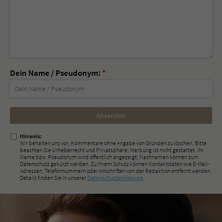
Dein Name / Pseudonym:
*
Nicht
ausfüllen!
Hinweis:
Wir behalten uns vor, Kommentare ohne Angabe von Gründen zu löschen. Bitte
beachten Sie Urheberrecht und Privatsphäre; Werbung ist nicht gestattet. Ihr
Name bzw. Pseudonym wird öffentlich angezeigt; Nachnamen können zum
Datenschutz gekürzt werden. Zu Ihrem Schutz können Kontaktdaten wie E-Mail-
Adressen, Telefonnummern oder Anschriften von der Redaktion entfernt werden.
Details finden Sie in unserer
Datenschutzerklärung
.