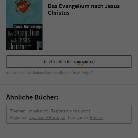
Sicherheitscode des Kontaktformulars zu
Das Evangelium nach Jesus
überprüfen.
Christus
Jetzt kaufen bei
oder unterstütze Deinen Buchhändler vor Ort (Anzeige*)
Ähnliche Bücher:
Themen:
unbekannt
Regionen:
unbekannt
Regionen:
Spanien & Portugal
Kategorien:
Roman