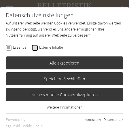
Navigation
Datenschutzeinstellungen
Couch
wechse
Auf unserer Webseite werden Cookies verwendet. Einige davon werden
Forum
Charts
Newsletter
SUCHE
zwingend benötigt, während es uns andere ermöglichen, Ihre
Nutzererfahrung auf unserer Webseite zu verbessern.
Rebecca Raisin
Essentiell
Externe Inhalte
Mein wundervoller
Antikladen im Schatten des
Alle akzeptieren
Eiffelturms (Paris Love 2)
Speichern & schließen
Aufbau
Erschienen: Januar 2020
0
Nur essentielle Cookies akzeptieren
Weitere Informationen
Essentiell
Essentielle Cookies werden für grundlegende Funktionen der
Powered by
Impressum
|
Datenschutz
Webseite benötigt. Dadurch ist gewährleistet, dass die Webseite
sgalinski Cookie Opt In