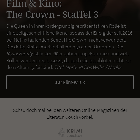
Film & Kino:
The Crown - Staffel 3
Die Queen in ihrer vordergründig repräsentativen Rolle ist
eine zeitgeschichtliche Ikone, sodass der Erfolg der seit 2016
bei Netflix laufenden Serie „The Crown“ nicht verwundert.
Die dritte Staffel markiert allerdings einen Umbruch: Die
Royal Family
ist in den 60er-Jahren angekommen und viele
Rollen werden neu besetzt, da auch die Blaublüter nicht vor
dem Altern gefeit sind.
Titel-Motiv: ©
Des Willie / Netflix
zur Film-Kritik
Schau doch mal bei den weiteren Online-Magazinen der
Literatur-Couch vorbei: