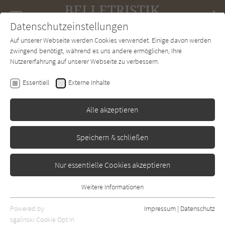
Navigation
Datenschutzeinstellungen
Couch
wechse
Auf unserer Webseite werden Cookies verwendet. Einige davon werden
Forum
Charts
Newsletter
SUCHE
zwingend benötigt, während es uns andere ermöglichen, Ihre
Nutzererfahrung auf unserer Webseite zu verbessern.
Rebecca Raisin
Essentiell
Externe Inhalte
Der kleine Buchladen der
einsamen Herzen (Paris
Alle akzeptieren
Love 4)
Speichern & schließen
Aufbau
Erscheint vsl.: Oktober 2026
Nur essentielle Cookies akzeptieren
Weitere Informationen
Essentiell
Essentielle Cookies werden für grundlegende Funktionen der
Powered by
Impressum
|
Datenschutz
Webseite benötigt. Dadurch ist gewährleistet, dass die Webseite
sgalinski Cookie Opt In