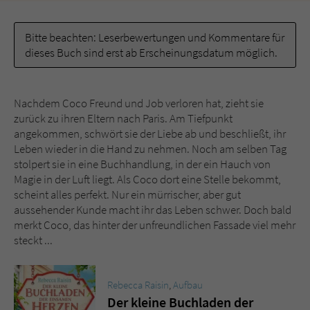
Name
tx_pwcomments_ahash
Bitte beachten: Leserbewertungen und Kommentare für
dieses Buch sind erst ab Erscheinungsdatum möglich.
Anbieter
Literatur-Couch Medien GmbH & Co. KG
Laufzeit
1 Jahr
Nachdem Coco Freund und Job verloren hat, zieht sie
zurück zu ihren Eltern nach Paris. Am Tiefpunkt
Zweck
Cookie für Kommentare einzelner Buchtitel
angekommen, schwört sie der Liebe ab und beschließt, ihr
Leben wieder in die Hand zu nehmen. Noch am selben Tag
stolpert sie in eine Buchhandlung, in der ein Hauch von
Name
fe_typo_user
Magie in der Luft liegt. Als Coco dort eine Stelle bekommt,
scheint alles perfekt. Nur ein mürrischer, aber gut
Anbieter
Literatur-Couch Medien GmbH & Co. KG
aussehender Kunde macht ihr das Leben schwer. Doch bald
merkt Coco, das hinter der unfreundlichen Fassade viel mehr
Laufzeit
Session
steckt ...
Dieses Cookie gewährleistet die
Kommunikation der Webseite mit dem
Rebecca Raisin
,
Aufbau
Zweck
Benutzer. Es wird benötigt um z. B. den
Der kleine Buchladen der