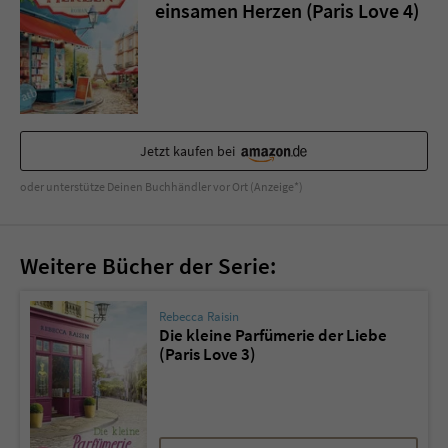
Sicherheitscode des Kontaktformulars zu
einsamen Herzen (Paris Love 4)
überprüfen.
Jetzt kaufen bei
oder unterstütze Deinen Buchhändler vor Ort (Anzeige*)
Weitere Bücher der Serie:
Rebecca Raisin
Die kleine Parfümerie der Liebe
(Paris Love 3)