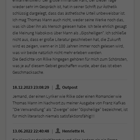
wieder sehr im Gespräch ist, hat in seiner Schrift zur Ästhetik
schlüssig dargelegt, dass das ästhetische Urteil unbeweisbar ist.
Ich mag Thomas Mann auch nicht, weder seine Werke noch das,
was ich über ihn als Mensch gelesen habe. Ich teile ehrlich gesagt
die Meinung Nabokovs über Mann als „Gipsheiligen“. Ich schließe
nicht aus, dass er große Literatur geschrieben hat, die Zukunft
wird es zeigen, wenn er in 100 Jahren immer noch gelesen wird,
was wir beide natürlich nicht mehr erleben werden.
Die Gedichte von Rilke hingegen gehören für mich zum Schönsten,
was je auf diesem Gebiet geschaffen wurde, aber das ist eben
Geschmacksache.
18.12.2023 23:08:29
Outpost
Jemand, der einen Lyriker wie Rilke oder einen Romancier wie
Thomas Mann im Nachwort zu meiner Ausgabe von Franz Kafkas
"Die Verwandlung" als "Zwerge" oder "Gipsheilige" bezeichnet, ist
für mich literarisch niemals satisfaktionsfähig!!!
13.06.2022 22:40:48
Henriette H.
Ein Klassiker der Weltliteratur und alles Andere als ein Porno,