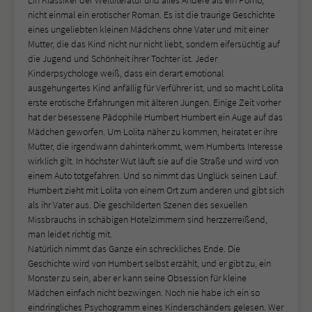
nicht einmal ein erotischer Roman. Es ist die traurige Geschichte
eines ungeliebten kleinen Mädchens ohne Vater und mit einer
Mutter, die das Kind nicht nur nicht liebt, sondern eifersüchtig auf
die Jugend und Schönheit ihrer Tochter ist. Jeder
Kinderpsychologe weiß, dass ein derart emotional
ausgehungertes Kind anfällig für Verführer ist, und so macht Lolita
erste erotische Erfahrungen mit älteren Jungen. Einige Zeit vorher
hat der besessene Pädophile Humbert Humbert ein Auge auf das
Mädchen geworfen. Um Lolita näher zu kommen, heiratet er ihre
Mutter, die irgendwann dahinterkommt, wem Humberts Interesse
wirklich gilt. In höchster Wut läuft sie auf die Straße und wird von
einem Auto totgefahren. Und so nimmt das Unglück seinen Lauf.
Humbert zieht mit Lolita von einem Ort zum anderen und gibt sich
als ihr Vater aus. Die geschilderten Szenen des sexuellen
Missbrauchs in schäbigen Hotelzimmern sind herzzerreißend,
man leidet richtig mit.
Natürlich nimmt das Ganze ein schreckliches Ende. Die
Geschichte wird von Humbert selbst erzählt, und er gibt zu, ein
Monster zu sein, aber er kann seine Obsession für kleine
Mädchen einfach nicht bezwingen. Noch nie habe ich ein so
eindringliches Psychogramm eines Kinderschänders gelesen. Wer