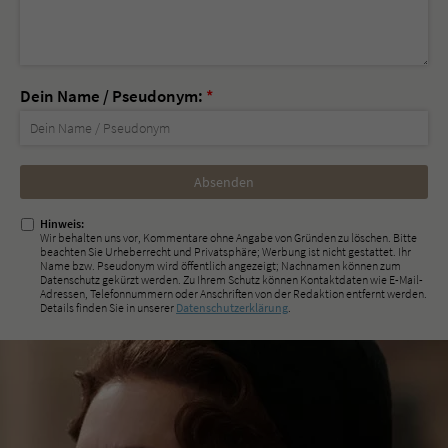
Dein Name / Pseudonym:
*
Nicht
ausfüllen!
Hinweis:
Wir behalten uns vor, Kommentare ohne Angabe von Gründen zu löschen. Bitte
beachten Sie Urheberrecht und Privatsphäre; Werbung ist nicht gestattet. Ihr
Name bzw. Pseudonym wird öffentlich angezeigt; Nachnamen können zum
Datenschutz gekürzt werden. Zu Ihrem Schutz können Kontaktdaten wie E-Mail-
Adressen, Telefonnummern oder Anschriften von der Redaktion entfernt werden.
Details finden Sie in unserer
Datenschutzerklärung
.