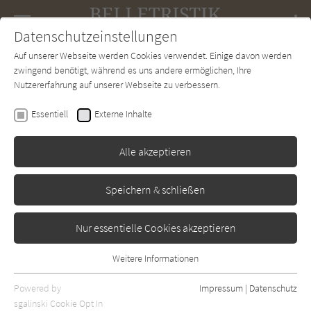
Navigation
Datenschutzeinstellungen
Couch
wechse
Auf unserer Webseite werden Cookies verwendet. Einige davon werden
Forum
Charts
Newsletter
SUCHE
zwingend benötigt, während es uns andere ermöglichen, Ihre
Nutzererfahrung auf unserer Webseite zu verbessern.
Vladimir Nabokov
Essentiell
Externe Inhalte
Lolita
Alle akzeptieren
Rowohlt
Erschienen: April 1999
Bibliogr. Angaben
3
Speichern & schließen
Nur essentielle Cookies akzeptieren
Weitere Informationen
Essentiell
Essentielle Cookies werden für grundlegende Funktionen der
Powered by
Impressum
|
Datenschutz
Webseite benötigt. Dadurch ist gewährleistet, dass die Webseite
sgalinski Cookie Opt In