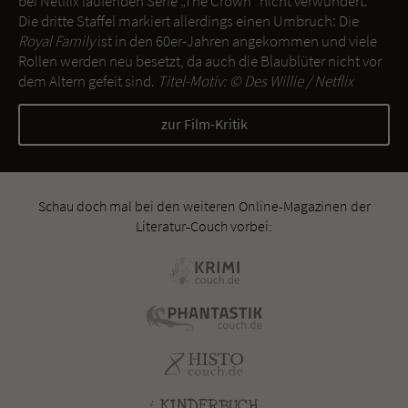
bei Netflix laufenden Serie „The Crown“ nicht verwundert.
Die dritte Staffel markiert allerdings einen Umbruch: Die
Royal Family
ist in den 60er-Jahren angekommen und viele
Rollen werden neu besetzt, da auch die Blaublüter nicht vor
dem Altern gefeit sind.
Titel-Motiv: ©
Des Willie / Netflix
zur Film-Kritik
Schau doch mal bei den weiteren Online-Magazinen der
Literatur-Couch vorbei: