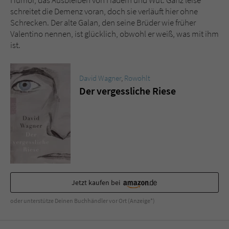
Humor, das Ausbleiben von Hadern und Wut. Ganz leise
Sicherheitscode des Kontaktformulars zu
schreitet die Demenz voran, doch sie verläuft hier ohne
überprüfen.
Schrecken. Der alte Galan, den seine Brüder wie früher
Valentino nennen, ist glücklich, obwohl er weiß, was mit ihm
ist.
David Wagner
,
Rowohlt
Der vergessliche Riese
Jetzt kaufen bei
oder unterstütze Deinen Buchhändler vor Ort (Anzeige*)