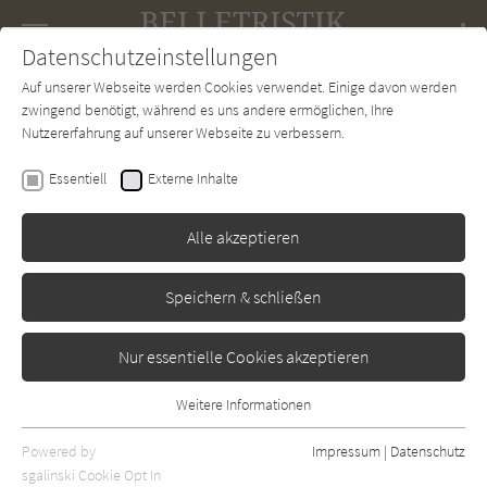
Navigation
Datenschutzeinstellungen
Couch
wechse
Auf unserer Webseite werden Cookies verwendet. Einige davon werden
Forum
Charts
Newsletter
SUCHE
zwingend benötigt, während es uns andere ermöglichen, Ihre
Nutzererfahrung auf unserer Webseite zu verbessern.
David Wagner
Essentiell
Externe Inhalte
Der vergessliche Riese
Alle akzeptieren
Rowohlt
Erschienen: Februar 2021
Bibliogr. Angaben
0
Speichern & schließen
Nur essentielle Cookies akzeptieren
Weitere Informationen
Essentiell
Essentielle Cookies werden für grundlegende Funktionen der
Powered by
Impressum
|
Datenschutz
Webseite benötigt. Dadurch ist gewährleistet, dass die Webseite
sgalinski Cookie Opt In