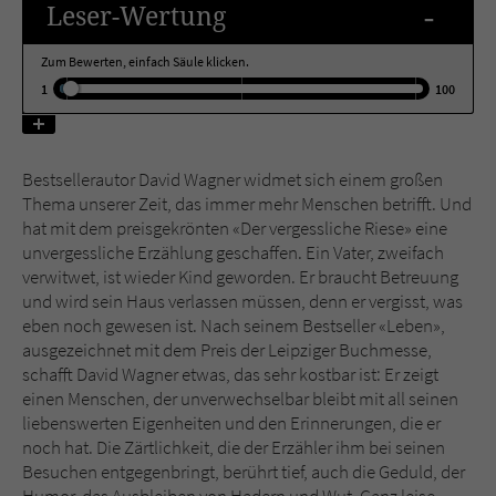
-
Leser
-Wertung
Name
tx_pwcomments_ahash
Zum Bewerten, einfach Säule klicken.
1
100
Anbieter
Literatur-Couch Medien GmbH & Co. KG
Laufzeit
1 Jahr
Bestsellerautor David Wagner widmet sich einem großen
Thema unserer Zeit, das immer mehr Menschen betrifft. Und
Zweck
Cookie für Kommentare einzelner Buchtitel
hat mit dem preisgekrönten «Der vergessliche Riese» eine
unvergessliche Erzählung geschaffen. Ein Vater, zweifach
verwitwet, ist wieder Kind geworden. Er braucht Betreuung
Name
fe_typo_user
und wird sein Haus verlassen müssen, denn er vergisst, was
eben noch gewesen ist. Nach seinem Bestseller «Leben»,
Anbieter
Literatur-Couch Medien GmbH & Co. KG
ausgezeichnet mit dem Preis der Leipziger Buchmesse,
schafft David Wagner etwas, das sehr kostbar ist: Er zeigt
Laufzeit
Session
einen Menschen, der unverwechselbar bleibt mit all seinen
liebenswerten Eigenheiten und den Erinnerungen, die er
Dieses Cookie gewährleistet die
noch hat. Die Zärtlichkeit, die der Erzähler ihm bei seinen
Kommunikation der Webseite mit dem
Besuchen entgegenbringt, berührt tief, auch die Geduld, der
Zweck
Benutzer. Es wird benötigt um z. B. den