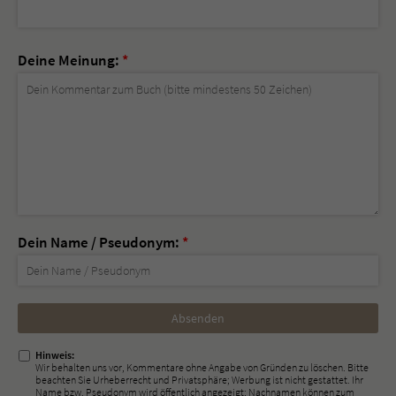
Deine Meinung:
*
Dein Name / Pseudonym:
*
Nicht
ausfüllen!
Hinweis:
Wir behalten uns vor, Kommentare ohne Angabe von Gründen zu löschen. Bitte
beachten Sie Urheberrecht und Privatsphäre; Werbung ist nicht gestattet. Ihr
Name bzw. Pseudonym wird öffentlich angezeigt; Nachnamen können zum