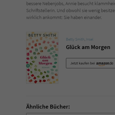
bessere Nebenjobs, Annie besucht klammheiml
Schriftstellerin. Und obwohl sie wenig besitze
wirklich ankommt: Sie haben einander.
Betty Smith
,
Insel
Glück am Morgen
Jetzt kaufen bei
Ähnliche Bücher: