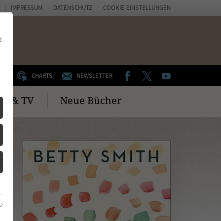
IMPRESSUM
DATENSCHUTZ
COOKIE-EINSTELLUNGEN
d
FACEBOOK
TWITTER
YOUTUBE
UM
CHARTS
NEWSLETTER
no & TV
Neue Bücher
z