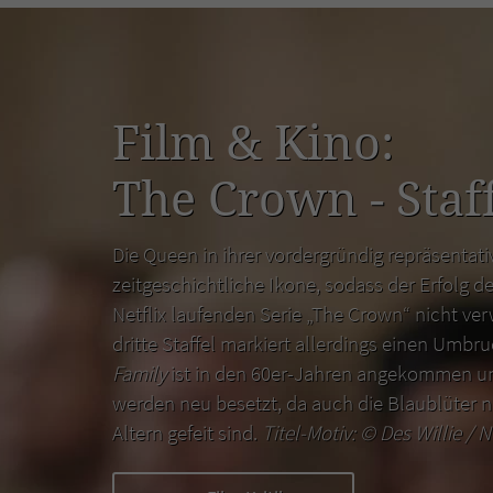
Film & Kino:
The Crown - Staff
Die Queen in ihrer vordergründig repräsentativ
zeitgeschichtliche Ikone, sodass der Erfolg de
Netflix laufenden Serie „The Crown“ nicht ver
dritte Staffel markiert allerdings einen Umbr
Family
ist in den 60er-Jahren angekommen un
werden neu besetzt, da auch die Blaublüter n
Altern gefeit sind.
Titel-Motiv: ©
Des Willie / N