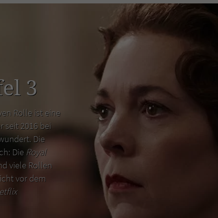
el 3
en Rolle ist eine
r seit 2016 bei
wundert. Die
uch: Die
Royal
d viele Rollen
icht vor dem
etflix