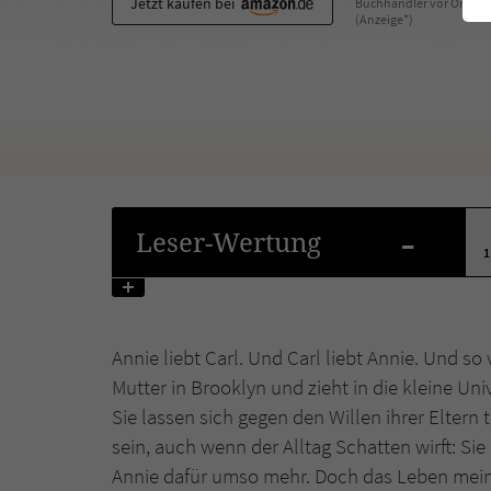
Jetzt kaufen bei
Buchhändler vor Ort
(Anzeige*)
-
Leser
-Wertung
1
Annie liebt Carl. Und Carl liebt Annie. Und s
Mutter in Brooklyn und zieht in die kleine Uni
Sie lassen sich gegen den Willen ihrer Elter
sein, auch wenn der Alltag Schatten wirft: S
Annie dafür umso mehr. Doch das Leben meint 