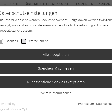
STARTSEITE
ÜBER DIE BELLETRISTIK-COUCH
LESEZEICHEN
KONTAKT
Datenschutzeinstellungen
Auf unserer Webseite werden Cookies verwendet. Einige davon werden zwingen
enötigt, während es uns andere ermöglichen, Ihre Nutzererfahrung auf unserer
ebseite zu verbessern.
FOR
Essentiell
Externe Inhalte
Autor*in
Verlage
Magazin
Ki
Alle akzeptieren
Speichern & schließen
n
Nur essentielle Cookies akzeptieren
Weitere Informationen
0
Essentiell
Essentielle Cookies werden für grundlegende Funktionen der Webseite
Powered by
Impressum
|
Datenschut
benötigt. Dadurch ist gewährleistet, dass die Webseite einwandfrei
galinski Cookie Opt In