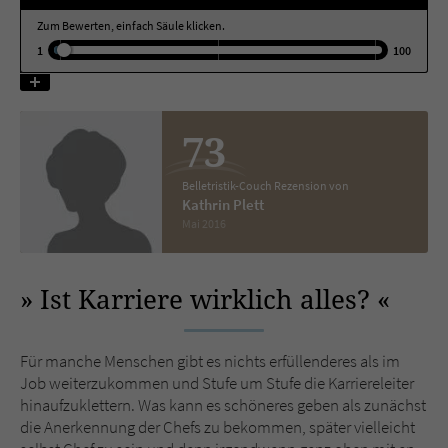
Zum Bewerten, einfach Säule klicken.
Name
tx_pwcomments_ahash
1
100
Anbieter
Literatur-Couch Medien GmbH & Co. KG
73
Laufzeit
1 Jahr
Zweck
Cookie für Kommentare einzelner Buchtitel
Belletristik-Couch Rezension von
Kathrin Plett
Mai 2016
Name
fe_typo_user
Ist Karriere wirklich alles?
Anbieter
Literatur-Couch Medien GmbH & Co. KG
Laufzeit
Session
Für manche Menschen gibt es nichts erfüllenderes als im
Job weiterzukommen und Stufe um Stufe die Karriereleiter
Dieses Cookie gewährleistet die
hinaufzuklettern. Was kann es schöneres geben als zunächst
Kommunikation der Webseite mit dem
die Anerkennung der Chefs zu bekommen, später vielleicht
Zweck
Benutzer. Es wird benötigt um z. B. den