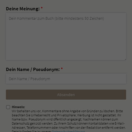
Deine Meinung:
*
Dein Name / Pseudonym:
*
Nicht
ausfüllen!
Hinweis:
Wir behalten uns vor, Kommentare ohne Angabe von Gründen zu löschen. Bitte
beachten Sie Urheberrecht und Privatsphäre; Werbung ist nicht gestattet. Ihr
Name bzw. Pseudonym wird öffentlich angezeigt; Nachnamen können zum
Datenschutz gekürzt werden. Zu Ihrem Schutz können Kontaktdaten wie E-Mail-
Adressen, Telefonnummern oder Anschriften von der Redaktion entfernt werden.
Details finden Sie in unserer
Datenschutzerklärung
.