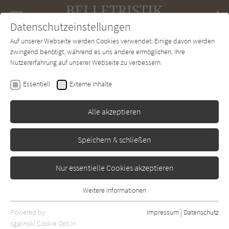
Navigation
Datenschutzeinstellungen
Couch
wechse
Auf unserer Webseite werden Cookies verwendet. Einige davon werden
Forum
Charts
Newsletter
SUCHE
zwingend benötigt, während es uns andere ermöglichen, Ihre
Nutzererfahrung auf unserer Webseite zu verbessern.
Cristina Alger
Essentiell
Externe Inhalte
Kleines Herz, großes Glück
Alle akzeptieren
Rowohlt
Erschienen: Januar 2016
Bibliogr. Angaben
0
Speichern & schließen
Nur essentielle Cookies akzeptieren
Weitere Informationen
Essentiell
Essentielle Cookies werden für grundlegende Funktionen der
Powered by
Impressum
|
Datenschutz
Webseite benötigt. Dadurch ist gewährleistet, dass die Webseite
sgalinski Cookie Opt In