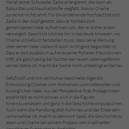
Heirat seiner Schwester Zadie arrangieren, die dann als
Babysitter und Haushaltshilfe wegfällt. Wovon Charlie
zunächst nichts ahnt: Für die anstehende Hochzeit hat sich
Zadie in den Kopf gesetzt, dass er Kontakt zum
gemeinsamen Vater aufnehmen soll, den er bisher eisern
verweigert. Geschickt lotst sie ihn in das teure Anwesen, wo
Charlie schließlich feststellen muss, dass seine Meinung
über seinen Vater vielleicht doch nicht ganz begründet ist.
Dass er dort zusätzlich auf eine seiner früheren Freundinnen
trifft, die gleichzeitig die Tochter der neuen Lebensgefährtin
seines Vaters ist, macht die Sache nicht unbedingt einfacher.
Gefühlvoll und mit viel Humor beschreibt Alger die
Entwicklung Charlies vom Workaholic zum liebevollen und
fürsorglichen Vater. Aus der Perspektive ihres Protagonisten
erzählt fällt es nicht schwer, sich in die Figuren
hineinzuversetzen und ganz in die Geschichte einzutauchen.
Auch wenn die Handlung jetzt nicht neu und das Ende sehr
vorhersehbar ist, macht es dennoch Spaß, die Geschichte zu
lesen und Charlie bei seinem Prozess vom knallharten
Anwalt zum Supervater zu begleiten.