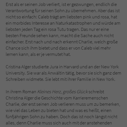
Erst als er seinen Job verliert, ist er gezwungen, endlich die
Verantwortung für seinen Sohn zu übernehmen. Aber das ist
nicht so einfach: Caleb trägt am liebsten pink und rosa, hat
ein morbides Interesse an Naturkatastrophen und würde am
liebsten jeden Tag ein rosa Tutu tragen. Das nur er eine
besten Freunde sehen kann, macht die Sache auch nicht
einfacher. Erst nach und nach erkennt Charlie, welch große
Chance sich ihm bietet und dass er von Caleb viel mehr
lernen kann, als er je vermutet hat.
Cristina Alger studierte Jura in Harvard und an der New York
University. Sie war als Anwältin tätig, bevor sie sich ganz dem
Schreiben widmete. Sie lebt mit ihrer Familie in New York.
In ihrem Roman
Kleines Herz, großes Glück
schreibt
Christina Alger die Geschichte vom Karrieremenschen
Charlie, der erst seinen Job verlieren muss um zu bemerken,
wie viel das Leben zu bieten hat und was es heißt, einen
fünfjährigen Sohn zu haben. Doch das ist noch längst nicht
alles, denn Charlie muss sich auch mit der anstehenden