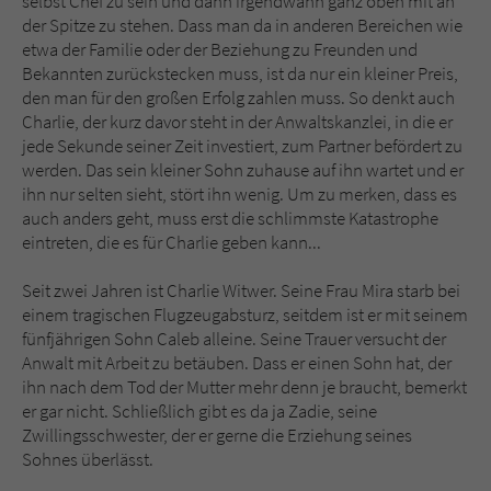
selbst Chef zu sein und dann irgendwann ganz oben mit an
Sicherheitscode des Kontaktformulars zu
der Spitze zu stehen. Dass man da in anderen Bereichen wie
überprüfen.
etwa der Familie oder der Beziehung zu Freunden und
Bekannten zurückstecken muss, ist da nur ein kleiner Preis,
den man für den großen Erfolg zahlen muss. So denkt auch
Charlie, der kurz davor steht in der Anwaltskanzlei, in die er
jede Sekunde seiner Zeit investiert, zum Partner befördert zu
werden. Das sein kleiner Sohn zuhause auf ihn wartet und er
ihn nur selten sieht, stört ihn wenig. Um zu merken, dass es
auch anders geht, muss erst die schlimmste Katastrophe
eintreten, die es für Charlie geben kann...
Seit zwei Jahren ist Charlie Witwer. Seine Frau Mira starb bei
einem tragischen Flugzeugabsturz, seitdem ist er mit seinem
fünfjährigen Sohn Caleb alleine. Seine Trauer versucht der
Anwalt mit Arbeit zu betäuben. Dass er einen Sohn hat, der
ihn nach dem Tod der Mutter mehr denn je braucht, bemerkt
er gar nicht. Schließlich gibt es da ja Zadie, seine
Zwillingsschwester, der er gerne die Erziehung seines
Sohnes überlässt.